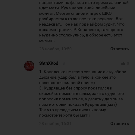
пацанятами по фене, а в это время за спиной
идет матч. Куча нарушений, линейные
молчат, Мерген спиной к игре с ШКО
разбирается кто же все-таки редиска. Вот
неадекват..., он как под кайфом судит. Что
касаемо травмы Р.Коваленко, там просто
неудачно столкнулись, в обзоре есть этот
момент.
28 ноября, 10:50
Ответить
ShtriXKod
#
thumb_up
0
1. Коваленко не терял сознание а ему сбили
дыхание, удар был в тело ,в хоккее это
называется силовой прием)
3. Кудрявцев без спросу покатился к
скамейке поменять шлем, за что судья его
попросил поменяться, а десятку дал он за
псих который показал Кудрявцев(мат)
Так что прежде чем писать поэму
посмотрите хотя бы матч
28 ноября, 16:31
Ответить