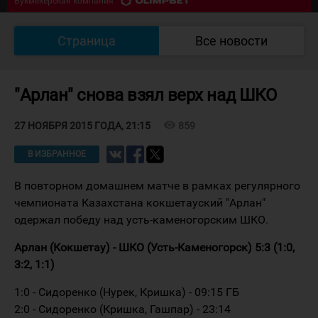
Букмекерская компания
07/08 18:30
Южный Урал - Кулагер
0
:
0
Страница
Все новости
Букмекерская компания
"Арлан" снова взял верх над ШКО
visibility
859
27 НОЯБРЯ 2015 ГОДА, 21:15
В ИЗБРАННОЕ
В повторном домашнем матче в рамках регулярного
чемпионата Казахстана кокшетауский "Арлан"
одержал победу над усть-каменогорским ШКО.
Арлан (Кокшетау) - ШКО (Усть-Каменогорск) 5:3 (1:0,
3:2, 1:1)
1:0 - Сидоренко (Нурек, Кришка) - 09:15 ГБ
2:0 - Сидоренко (Кришка, Гашпар) - 23:14