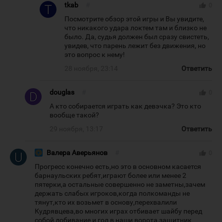
tkab
#
thumb_up
0
Посмотрите обзор этой игры и Вы увидите,
что никакого удара локтем там и близко не
было. Да, судья должен был сразу свистеть,
увидев, что парень лежит без движения, но
это вопрос к нему!
28 ноября, 23:14
Ответить
douglas
#
thumb_up
0
А кто собирается играть как девэчка? Это кто
вообще такой?
29 ноября, 13:17
Ответить
Валера Аверьянов
#
thumb_up
0
Прогресс конечно есть,но это в основном касается
барнаульских ребят,играют более или менее 2
пятерки,а остальные совершенно не заметны,зачем
держать слабых игроков,когда полкоманды не
тянут,кто их возьмет в основу,перехвалили
Кудрявцева,во многих играх отбивает шайбу перед
собой,добивание и гол в наши ворота,защитник