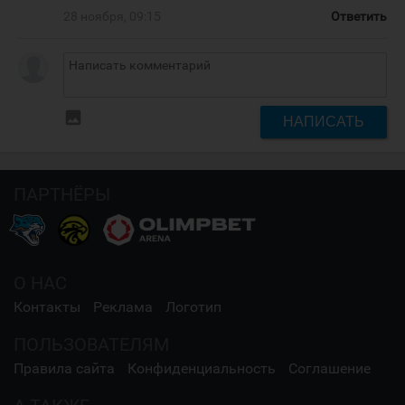
28 ноября, 09:15
Ответить
insert_photo
НАПИСАТЬ
ПАРТНЁРЫ
О НАС
Контакты
Реклама
Логотип
ПОЛЬЗОВАТЕЛЯМ
Правила сайта
Конфиденциальность
Соглашение