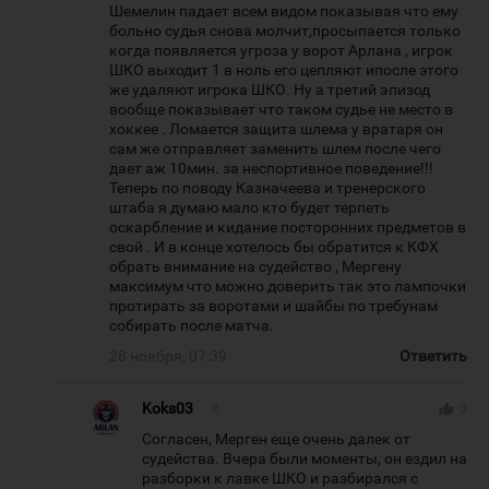
Шемелин падает всем видом показывая что ему
больно судья снова молчит,просыпается только
когда появляется угроза у ворот Арлана , игрок
ШКО выходит 1 в ноль его цепляют ипосле этого
же удаляют игрока ШКО. Ну а третий эпизод
вообще показывает что таком судье не место в
хоккее . Ломается защита шлема у вратаря он
сам же отправляет заменить шлем после чего
дает аж 10мин. за неспортивное поведение!!!
Теперь по поводу Казначеева и тренерского
штаба я думаю мало кто будет терпеть
оскарбление и кидание посторонних предметов в
свой . И в конце хотелось бы обратится к КФХ
обрать внимание на судейство , Мергену
максимум что можно доверить так это лампочки
протирать за воротами и шайбы по требунам
собирать после матча.
28 ноября, 07:39
Ответить
Koks03
#
thumb_up
0
Согласен, Мерген еще очень далек от
судейства. Вчера были моменты, он ездил на
разборки к лавке ШКО и разбирался с