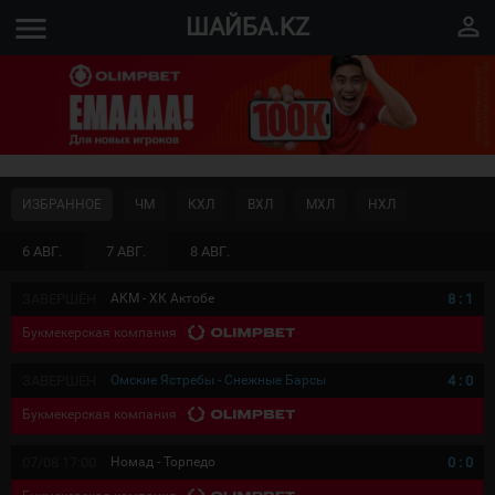
menu
perm_identity
ШАЙБА.KZ
ИЗБРАННОЕ
ЧМ
КХЛ
ВХЛ
МХЛ
НХЛ
6 АВГ.
7 АВГ.
8 АВГ.
ЗАВЕРШЁН
АКМ - ХК Актобе
8
:
1
Букмекерская компания
ЗАВЕРШЁН
Омские Ястребы - Снежные Барсы
4
:
0
Букмекерская компания
07/08 17:00
Номад - Торпедо
0
:
0