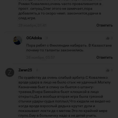
Роман Коваленко,очень часто проваливается в
прост. ситуац,Олег этого не замечает,пора
добавлять,а то скоро чемп. закончится,удачи в
след.игре.
28 ноября, 01:41
Ответить
OCAdoka
#
thumb_up
0
Пора ребят с Финляндии набирать. В Казахстане
почему-то таланты закончились.
28 ноября, 05:57
Ответить
Zeren25
#
thumb_up
0
По судейству да очень слабый арбитр.С Коваленко
вроде удара в лицо не было стык не удачный.Могилу
Казначеев бьет в спину он бьется о штангу-
травма,Вчера Биезайса бьют клюшкой в лицо
открыто,Да и вообще вторая игра была грязной
стычки удары-судья поплыл,Что кидали не видел-но
когда вроде взрослый дядька крутит дули и
показывает локти да с матом.Это по крайней мере
глупо.Ему в больничку надо а не детей учить.