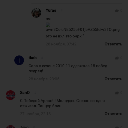
Yuras
#
thumb_up
0
нет
это не вхл это очрк "
28 ноября, 07:42
Ответить
tkab
#
thumb_up
0
Сара в сезоне 2010-11 одержала 18 побед
подряд!
28 ноября, 23:05
Ответить
SanO
#
thumb_up
0
С Победой Арлан!!! Молодцы. Степан сегодня
отжигал. Танцор блин.
27 ноября, 22:13
Ответить
Zevc
#
thumb_up
0