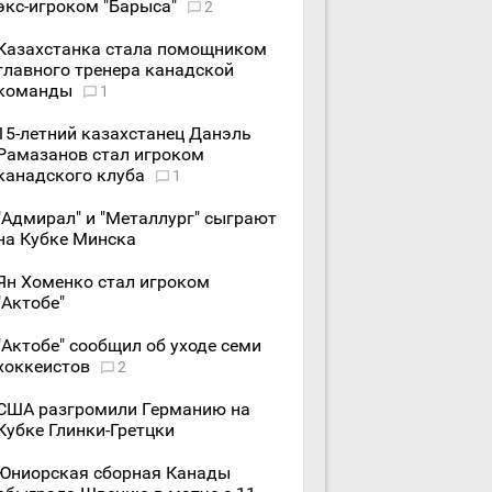
экс-игроком "Барыса"
2
Казахстанка стала помощником
главного тренера канадской
команды
1
15-летний казахстанец Данэль
Рамазанов стал игроком
канадского клуба
1
"Адмирал" и "Металлург" сыграют
на Кубке Минска
Ян Хоменко стал игроком
"Актобе"
"Актобе" сообщил об уходе семи
хоккеистов
2
США разгромили Германию на
Кубке Глинки-Гретцки
Юниорская сборная Канады