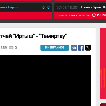
ежные Барсы
0
:
0
07/08 18:30
Южный Урал - К
Букмекерская компания
чей "Иртыш" - "Темиртау"
389
0
comment
В ИЗБРАННОЕ