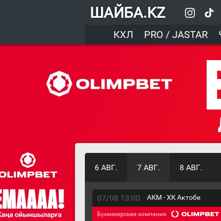
ШАЙБА.KZ
КХЛ
PRO / JASTAR
6 АВГ.
7 АВГ.
8 АВГ.
07/08 13:00
АКМ - ХК Актобе
Букмекерская компания