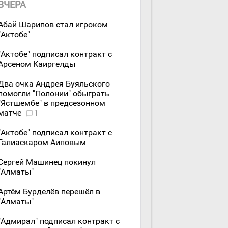
ВЧЕРА
Абай Шарипов стал игроком
"Актобе"
"Актобе" подписал контракт с
Арсеном Каиргелды
Два очка Андрея Буяльского
помогли "Полонии" обыграть
"Ястшембе" в предсезонном
матче
1
"Актобе" подписал контракт с
Галиаскаром Аиповым
Сергей Машинец покинул
"Алматы"
Артём Бурделёв перешёл в
"Алматы"
"Адмирал" подписал контракт с