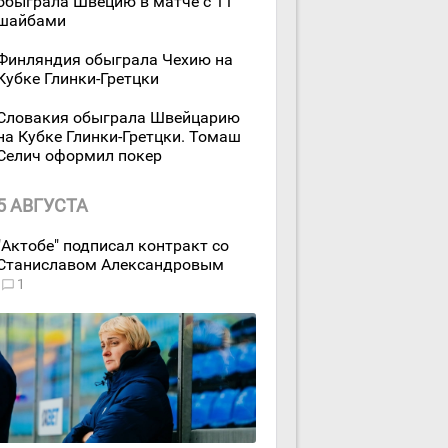
обыграла Швецию в матче с 11
шайбами
Финляндия обыграла Чехию на
Кубке Глинки-Гретцки
Словакия обыграла Швейцарию
на Кубке Глинки-Гретцки. Томаш
Селич оформил покер
5 АВГУСТА
"Актобе" подписал контракт со
Станиславом Александровым
1