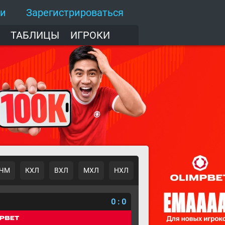
ти
Зарегистрироваться
ТАБЛИЦЫ
ИГРОКИ
ЧМ
КХЛ
ВХЛ
МХЛ
НХЛ
о
0
:
0