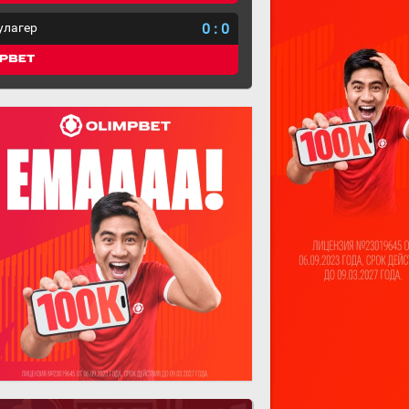
улагер
0
:
0