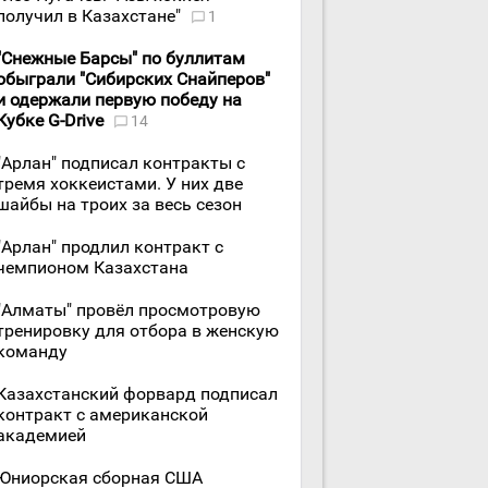
получил в Казахстане"
1
"Снежные Барсы" по буллитам
обыграли "Сибирских Снайперов"
и одержали первую победу на
Кубке G-Drive
14
"Арлан" подписал контракты с
тремя хоккеистами. У них две
шайбы на троих за весь сезон
"Арлан" продлил контракт с
чемпионом Казахстана
"Алматы" провёл просмотровую
тренировку для отбора в женскую
команду
Казахстанский форвард подписал
контракт с американской
академией
Юниорская сборная США