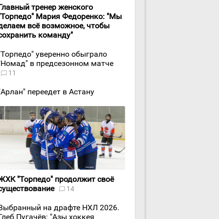
Главный тренер женского
"Торпедо" Мария Федоренко: "Мы
делаем всё возможное, чтобы
сохранить команду"
"Торпедо" уверенно обыграло
"Номад" в предсезонном матче
11
"Арлан" переедет в Астану
ЖХК "Торпедо" продолжит своё
существование
14
Выбранный на драфте НХЛ 2026.
Глеб Пугачёв: "Азы хоккея