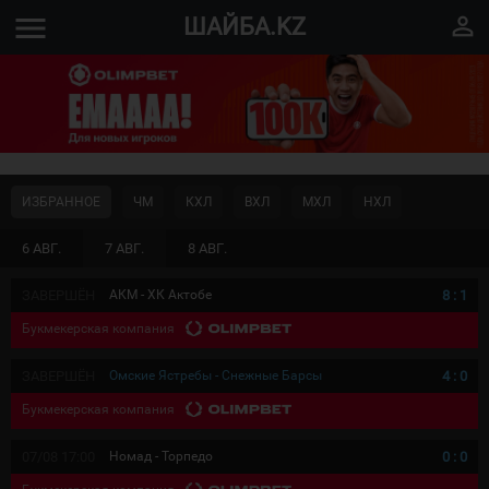
menu
perm_identity
ШАЙБА.KZ
ИЗБРАННОЕ
ЧМ
КХЛ
ВХЛ
МХЛ
НХЛ
6 АВГ.
7 АВГ.
8 АВГ.
ЗАВЕРШЁН
АКМ - ХК Актобе
8
:
1
Букмекерская компания
ЗАВЕРШЁН
Омские Ястребы - Снежные Барсы
4
:
0
Букмекерская компания
07/08 17:00
Номад - Торпедо
0
:
0