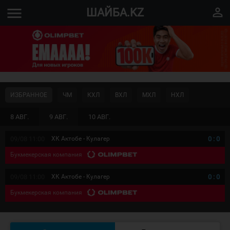
menu
perm_identity
ШАЙБА.KZ
ИЗБРАННОЕ
ЧМ
КХЛ
ВХЛ
МХЛ
НХЛ
8 АВГ.
9 АВГ.
10 АВГ.
09/08 11:00
ХК Актобе - Кулагер
0
:
0
Букмекерская компания
09/08 11:00
ХК Актобе - Кулагер
0
:
0
Букмекерская компания