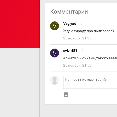
Комментарии
Vzglyad
#
Ждём тираду про пылесосов)
25 ноября, 21:35
sviv_481
#
Алмату с 2 очками,такого везен
25 ноября, 21:53
insert_photo