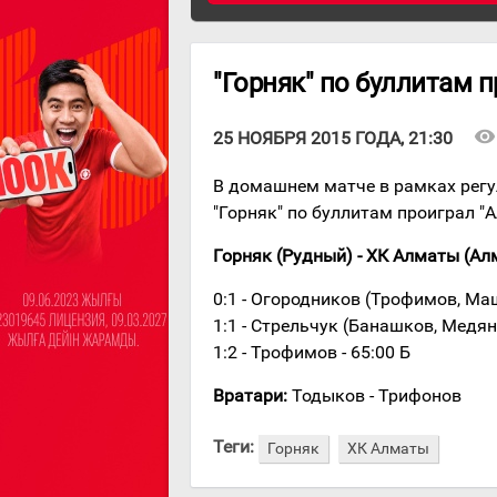
"Горняк" по буллитам 
visibility
25 НОЯБРЯ 2015 ГОДА, 21:30
В домашнем матче в рамках регу
"Горняк" по буллитам проиграл "
Горняк (Рудный) - ХК Алматы (Алматы
0:1 - Огородников (Трофимов, Маш
1:1 - Стрельчук (Банашков, Медяни
1:2 - Трофимов - 65:00 Б
Вратари:
Тодыков - Трифонов
Теги:
Горняк
ХК Алматы