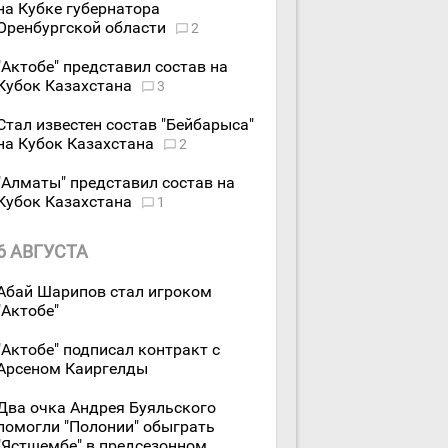
на Кубке губернатора
Оренбургской области
2
"Актобе" представил состав на
Кубок Казахстана
3
Стал известен состав "Бейбарыса"
на Кубок Казахстана
2
"Алматы" представил состав на
Кубок Казахстана
1
6 АВГУСТА
Абай Шарипов стал игроком
"Актобе"
"Актобе" подписал контракт с
Арсеном Каиргелды
Два очка Андрея Буяльского
помогли "Полонии" обыграть
"Ястшембе" в предсезонном