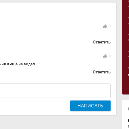
thumb_up
0
Ответить
thumb_up
0
ия я еще не видел...
Ответить
НАПИСАТЬ