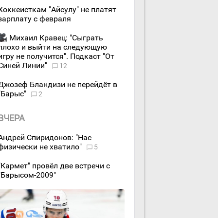
Хоккеисткам "Айсулу" не платят
зарплату с февраля
Михаил Кравец: "Сыграть
плохо и выйти на следующую
игру не получится". Подкаст "От
Синей Линии"
12
Джозеф Бландизи не перейдёт в
"Барыс"
2
ВЧЕРА
Андрей Спиридонов: "Нас
физически не хватило"
5
"Кармет" провёл две встречи с
"Барысом-2009"