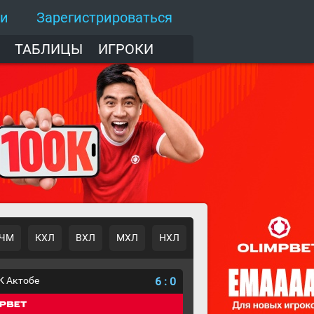
ти
Зарегистрироваться
ТАБЛИЦЫ
ИГРОКИ
ЧМ
КХЛ
ВХЛ
МХЛ
НХЛ
К Актобе
6
:
0