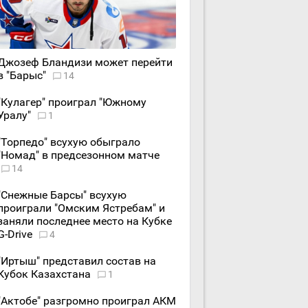
Джозеф Бландизи может перейти
в "Барыс"
14
"Кулагер" проиграл "Южному
Уралу"
1
"Торпедо" всухую обыграло
"Номад" в предсезонном матче
14
"Снежные Барсы" всухую
проиграли "Омским Ястребам" и
заняли последнее место на Кубке
G-Drive
4
"Иртыш" представил состав на
Кубок Казахстана
1
"Актобе" разгромно проиграл АКМ