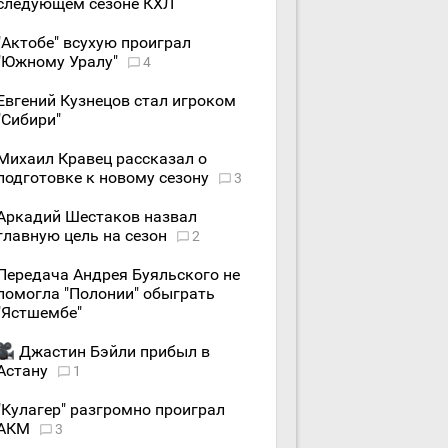
следующем сезоне КХЛ
"Актобе" всухую проиграл
"Южному Уралу"
4
Евгений Кузнецов стал игроком
"Сибири"
Михаил Кравец рассказал о
подготовке к новому сезону
3
Аркадий Шестаков назвал
главную цель на сезон
2
Передача Андрея Буяльского не
помогла "Полонии" обыграть
"Ястшембе"
Джастин Бэйли прибыл в
Астану
1
"Кулагер" разгромно проиграл
АКМ
3