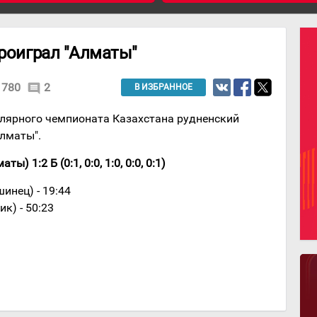
проиграл "Алматы"
780
2
comment
В ИЗБРАННОЕ
лярного чемпионата Казахстана рудненский
Алматы".
) 1:2 Б (0:1, 0:0, 1:0, 0:0, 0:1)
инец) - 19:44
к) - 50:23