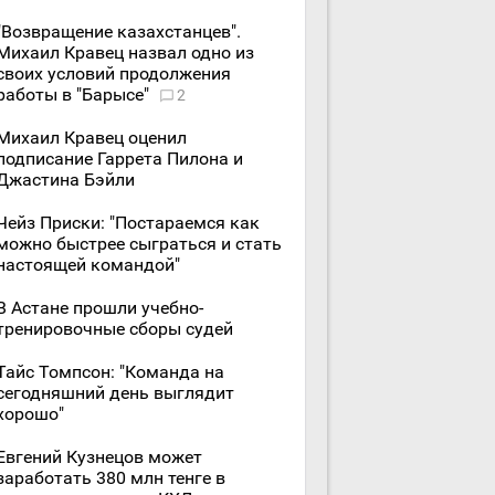
"Возвращение казахстанцев".
Михаил Кравец назвал одно из
своих условий продолжения
работы в "Барысе"
2
Михаил Кравец оценил
подписание Гаррета Пилона и
Джастина Бэйли
Чейз Приски: "Постараемся как
можно быстрее сыграться и стать
настоящей командой"
В Астане прошли учебно-
тренировочные сборы судей
Тайс Томпсон: "Команда на
сегодняшний день выглядит
хорошо"
Евгений Кузнецов может
заработать 380 млн тенге в