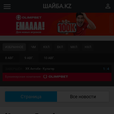
menu
perm_identity
ШАЙБА.KZ
ИЗБРАННОЕ
ЧМ
КХЛ
ВХЛ
МХЛ
НХЛ
8 АВГ.
9 АВГ.
10 АВГ.
ЗАВЕРШЁН
ХК Актобе - Кулагер
1
:
4
Букмекерская компания
Страница
Все новости