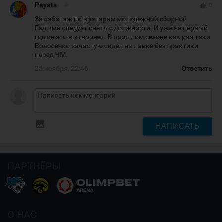
Payats
#
thumb_up
0
За саботаж по вратарям молодежной сборной
Галыма следует снять с должности. И уже не первый
год он это вытворяет. В прошлом сезоне как раз таки
Волосенко зачастую сидел на лавке без практики
перед ЧМ.
25 ноября, 22:46
Ответить
insert_photo
НАПИСАТЬ
ПАРТНЁРЫ
О НАС