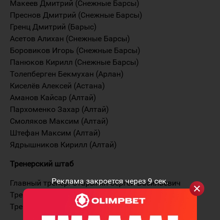
Макеев Дмитрий (Снежные Барсы)
Преснов Дмитрий (Снежные Барсы)
Гренц Дмитрий (Барыс)
Асетов Алихан (Снежные Барсы)
Боровиков Игорь (Снежные Барсы)
Панюков Кирилл (Снежные Барсы)
Толепберген Бекмухан (Арлан)
Киселёв Алексей (Астана)
Аманов Кайсар (Алтай)
Пархоменко Захар (Алтай)
Смоляков Максим (Алтай)
Штефан Максим (Алтай)
Ядрышников Кирилл (Алтай)
Тренерский штаб
Реклама закроется через
9
сек.
Главный тренер: Старыгин Сергей Васильевич
Тренер: Михайлис Юрий Владимирович
Тренер: Верещагин Георгий Нодариевич