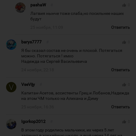
pashaW
#
thumb_up
0
Латвия нынче тоже слаба,но посильнее наших
будут
25 ноября, 11:09
Ответить
barys7777
#
thumb_up
0
Я бы сказал состав не очень и плохой. Потягаться
можно. Потягаться ! имхо
Надежда на Сергей Васильевича
24 ноября, 22:18
Ответить
VseVijy
#
thumb_up
0
Капитан-Асетов, ассистенты Грец и Лобанов,Надежда
на этом ЧМ только на Алихана и Диму
25 ноября, 16:36
Ответить
Igorkop2012
#
thumb_up
0
В этом году родились мальчики, их через 5 лет
запишут в хоккейную школу, а ещё через 14 лет на