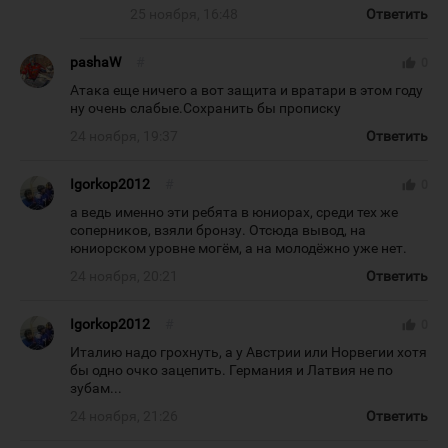
25 ноября, 16:48
Ответить
pashaW
#
thumb_up
0
Атака еще ничего а вот защита и вратари в этом году
ну очень слабые.Сохранить бы прописку
24 ноября, 19:37
Ответить
Igorkop2012
#
thumb_up
0
а ведь именно эти ребята в юниорах, среди тех же
соперников, взяли бронзу. Отсюда вывод, на
юниорском уровне могём, а на молодёжно уже нет.
24 ноября, 20:21
Ответить
Igorkop2012
#
thumb_up
0
Италию надо грохнуть, а у Австрии или Норвегии хотя
бы одно очко зацепить. Германия и Латвия не по
зубам...
24 ноября, 21:26
Ответить