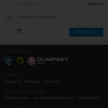
26 ноября, 08:35
Ответить
insert_photo
НАПИСАТЬ
ПАРТНЁРЫ
О НАС
Контакты
Реклама
Логотип
ПОЛЬЗОВАТЕЛЯМ
Правила сайта
Конфиденциальность
Соглашение
А ТАКЖЕ