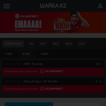
menu
perm_identity
ШАЙБА.KZ
ИЗБРАННОЕ
ЧМ
КХЛ
ВХЛ
МХЛ
НХЛ
7 АВГ.
8 АВГ.
9 АВГ.
08/08 12:00
АКМ - Кулагер
0
:
0
Букмекерская компания
08/08 17:00
Южный Урал - ХК Актобе
0
:
0
Букмекерская компания