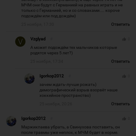
МЧМ они будут с Германией на равных играть и не
только с Германией, но и со словаками.... короче
подождём или под дождём)
25 ноября, 17:30
Ответить
Vzglyad
#
thumb_up
0
А может подождём тех мальчиков которые
родятся через 5 лет?)
25 ноября, 17:34
Ответить
Igorkop2012
#
thumb_up
0
зачем ждать-лучше рожать)
демографический взрыв взорвёт наше
хоккейное пространство)
25 ноября, 20:26
Ответить
Igorkop2012
#
thumb_up
0
Маржикпаева убрать, а Свинухова поставить, он
после травмы уже неплох, к МЧМ будет в норме.