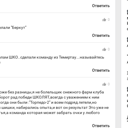
Ответить
thumb_up
0
лали "Беркут"
Ответить
thumb_up
0
елам ШКО..сделали команду из Темиртау...называйтесь
)
Ответить
thumb_up
0
тоже без разницы,я не болельщик снежного фарм клуба
борот рад победи ШКОЛЯТ,всегда с уважением к ним
огда они были :"Торпедо-2" и всем подряд летели,но
шишки, набирались опыта,и вот он результат Это уже не
тья,а команда которая может забрать очки у любого
Ответить