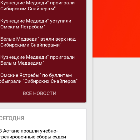
"Кузнецкие Медведи" проиграли
"Сибирским Снайперам"
"Кузнецкие Медведи" уступили
"Омским Ястребам"
"Белые Медведи" взяли верх над
"Сибирскими Снайперами"
"Кузнецкие Медведи" проиграли
"Белым Медведям"
"Омские Ястребы" по буллитам
обыграли "Сибирских Снайперов"
ВСЕ НОВОСТИ
СЕГОДНЯ
В Астане прошли учебно-
тренировочные сборы судей