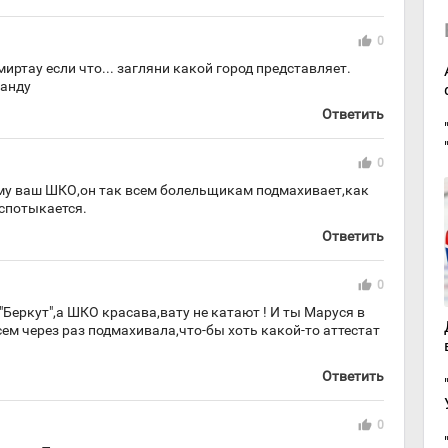
thumb_up
0
миртау если что... загляни какой город представляет.
ганду
Ответить
thumb_up
0
му ваш ШКО,он так всем болельщикам подмахивает,как
спотыкается.
Ответить
thumb_up
0
"Беркут",а ШКО красава,вату не катают ! И ты Маруся в
ем через раз подмахивала,что-бы хоть какой-то аттестат
Ответить
thumb_up
0