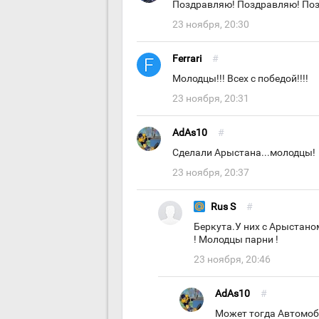
Поздравляю! Поздравляю! Поз
23 ноября, 20:30
Ferrari
#
Молодцы!!! Всех с победой!!!!
23 ноября, 20:31
AdAs10
#
Сделали Арыстана...молодцы!
23 ноября, 20:37
Rus S
#
Беркута.У них с Арыстано
! Молодцы парни !
23 ноября, 20:46
AdAs10
#
Может тогда Автомоб