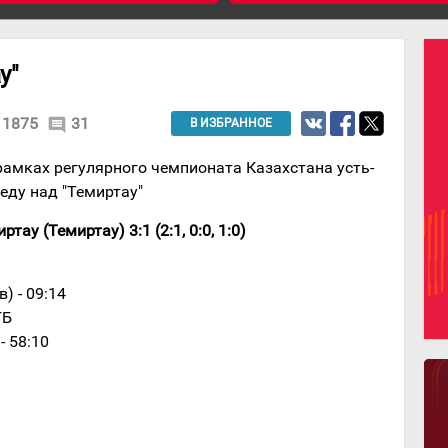
у"
1875
31
comment
В ИЗБРАННОЕ
амках регулярного чемпионата Казахстана усть-
ду над "Темиртау"
ау (Темиртау) 3:1 (2:1, 0:0, 1:0)
) - 09:14
ГБ
- 58:10