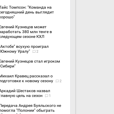
Тайс Томпсон: "Команда на
сегодняшний день выглядит
хорошо"
Евгений Кузнецов может
заработать 380 млн тенге в
следующем сезоне КХЛ
"Актобе" всухую проиграл
"Южному Уралу"
2
Евгений Кузнецов стал игроком
"Сибири"
Михаил Кравец рассказал о
подготовке к новому сезону
2
Аркадий Шестаков назвал
главную цель на сезон
1
Передача Андрея Буяльского не
помогла "Полонии" обыграть