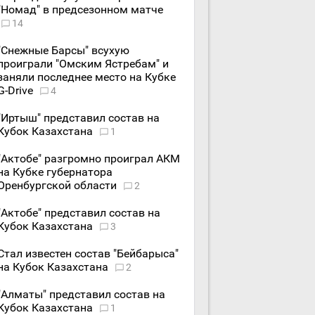
"Номад" в предсезонном матче
14
"Снежные Барсы" всухую
проиграли "Омским Ястребам" и
заняли последнее место на Кубке
G-Drive
4
"Иртыш" представил состав на
Кубок Казахстана
1
"Актобе" разгромно проиграл АКМ
на Кубке губернатора
Оренбургской области
2
"Актобе" представил состав на
Кубок Казахстана
3
Стал известен состав "Бейбарыса"
на Кубок Казахстана
2
"Алматы" представил состав на
Кубок Казахстана
1