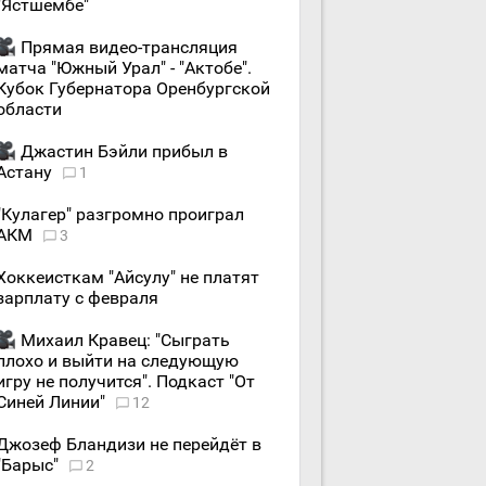
"Ястшембе"
Прямая видео-трансляция
матча "Южный Урал" - "Актобе".
Кубок Губернатора Оренбургской
области
Джастин Бэйли прибыл в
Астану
1
"Кулагер" разгромно проиграл
АКМ
3
Хоккеисткам "Айсулу" не платят
зарплату с февраля
Михаил Кравец: "Сыграть
плохо и выйти на следующую
игру не получится". Подкаст "От
Синей Линии"
12
Джозеф Бландизи не перейдёт в
"Барыс"
2