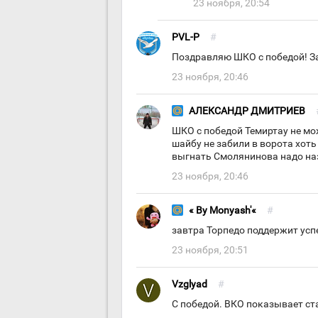
23 ноября, 20:54
PVL-P
#
Поздравляю ШКО с победой! З
23 ноября, 20:46
АЛЕКСАНДР ДМИТРИЕВ
ШКО с победой Темиртау не мож
шайбу не забили в ворота хот
выгнать Смолянинова надо наз
23 ноября, 20:46
« By Monyash'«
#
завтра Торпедо поддержит успех
23 ноября, 20:51
Vzglyad
#
С победой. ВКО показывает ст