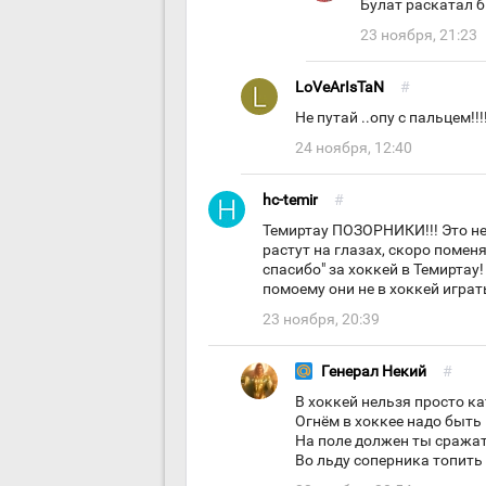
Булат раскатал б
23 ноября, 21:23
LoVeArIsTaN
#
Не путай ..опу с пальцем!!!
24 ноября, 12:40
hc-temir
#
Темиртау ПОЗОРНИКИ!!! Это не
растут на глазах, скоро помен
спасибо" за хоккей в Темиртау
помоему они не в хоккей играт
23 ноября, 20:39
Генерал Некий
#
В хоккей нельзя просто к
Огнём в хоккее надо быть
На поле должен ты сража
Во льду соперника топить