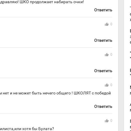
дравляю! ШКО продолжает набирать очки!
Ответить
thumb_up
0
Ответить
thumb_up
0
Ответить
thumb_up
0
м нет и не может быть нечего общего ! ШКОЛЯТ с победой
Ответить
thumb_up
0
илиста,или хотя бы Булата?