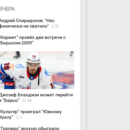
ВЧЕРА
Андрей Спиридонов: "Нас
физически не хватило"
5
"Кармет" провёл две встречи с
"Барысом-2009"
Джозеф Бландизи может перейти
в "Барыс"
14
"Кулагер" проиграл "Южному
Уралу"
1
"Торпедо" всухую обыграло