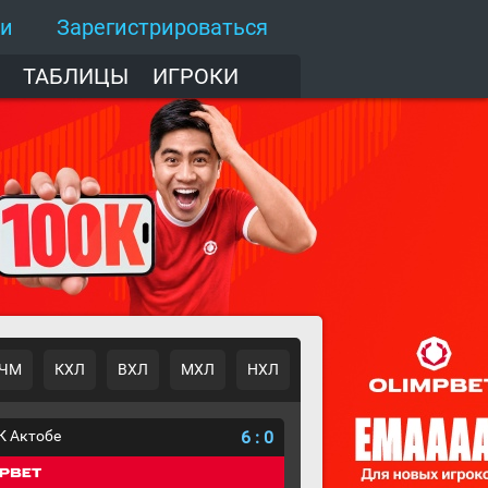
ти
Зарегистрироваться
ТАБЛИЦЫ
ИГРОКИ
ЧМ
КХЛ
ВХЛ
МХЛ
НХЛ
К Актобе
6
:
0