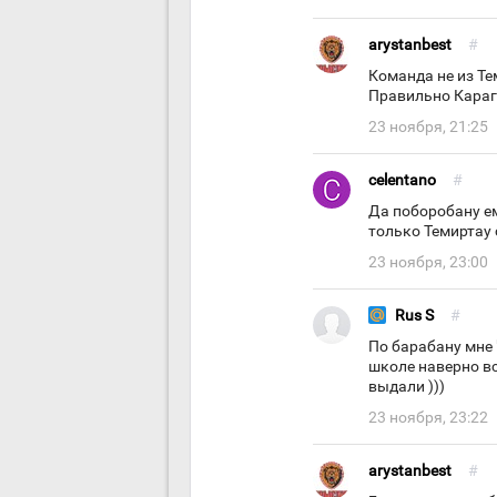
arystanbest
#
Команда не из Те
Правильно Кара
23 ноября, 21:25
celentano
#
Да поборобану е
только Темиртау 
23 ноября, 23:00
Rus S
#
По барабану мне 
школе наверно вс
выдали )))
23 ноября, 23:22
arystanbest
#