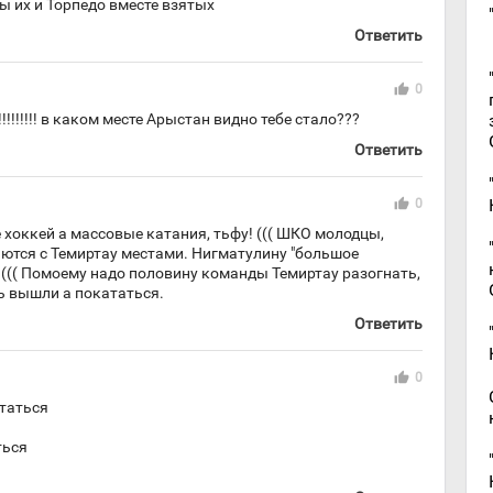
ы их и Торпедо вместе взятых
Ответить
thumb_up
0
!!!!!!!!! в каком месте Арыстан видно тебе стало???
Ответить
thumb_up
0
 хоккей а массовые катания, тьфу! ((( ШКО молодцы,
яются с Темиртау местами. Нигматулину "большое
! ((( Помоему надо половину команды Темиртау разогнать,
ь вышли а покататься.
Ответить
thumb_up
0
ататься
ться