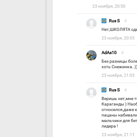
23 ноября, 20:50
Rus S
#
Нет,ШКОЛЯТА сде
23 ноября, 20:53
AdAs10
#
Без разницы бол
хоть Снежинка..)
23 ноября, 21:03
Rus S
#
Веришь нет,мне 
Караганды ) Нао
относился,даже к
пацаны набивали 
мальчики для би
лидера !
23 ноября, 21:11