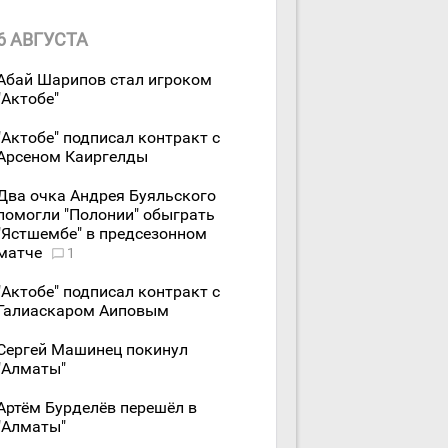
6 АВГУСТА
Абай Шарипов стал игроком
"Актобе"
"Актобе" подписал контракт с
Арсеном Каиргелды
Два очка Андрея Буяльского
помогли "Полонии" обыграть
"Ястшембе" в предсезонном
матче
1
"Актобе" подписал контракт с
Галиаскаром Аиповым
Сергей Машинец покинул
"Алматы"
Артём Бурделёв перешёл в
"Алматы"