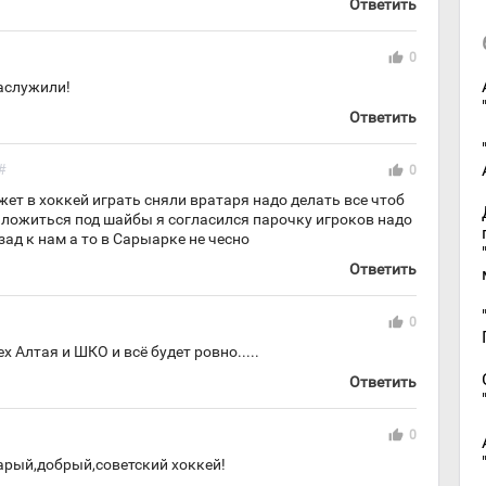
Ответить
thumb_up
0
аслужили!
Ответить
#
thumb_up
0
ет в хоккей играть сняли вратаря надо делать все чтоб
ь ложиться под шайбы я согласился парочку игроков надо
ад к нам а то в Сарыарке не чесно
Ответить
thumb_up
0
 Алтая и ШКО и всё будет ровно.....
Ответить
thumb_up
0
арый,добрый,советский хоккей!