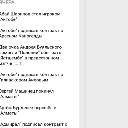
ВЧЕРА
Абай Шарипов стал игроком
"Актобе"
"Актобе" подписал контракт с
Арсеном Каиргелды
Два очка Андрея Буяльского
помогли "Полонии" обыграть
"Ястшембе" в предсезонном
матче
1
"Актобе" подписал контракт с
Галиаскаром Аиповым
Сергей Машинец покинул
"Алматы"
Артём Бурделёв перешёл в
"Алматы"
"Адмирал" подписал контракт с