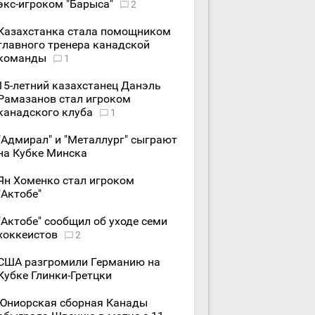
экс-игроком "Барыса"
2
Казахстанка стала помощником
главного тренера канадской
команды
1
15-летний казахстанец Данэль
Рамазанов стал игроком
канадского клуба
1
"Адмирал" и "Металлург" сыграют
на Кубке Минска
Ян Хоменко стал игроком
"Актобе"
"Актобе" сообщил об уходе семи
хоккеистов
2
США разгромили Германию на
Кубке Глинки-Гретцки
Юниорская сборная Канады