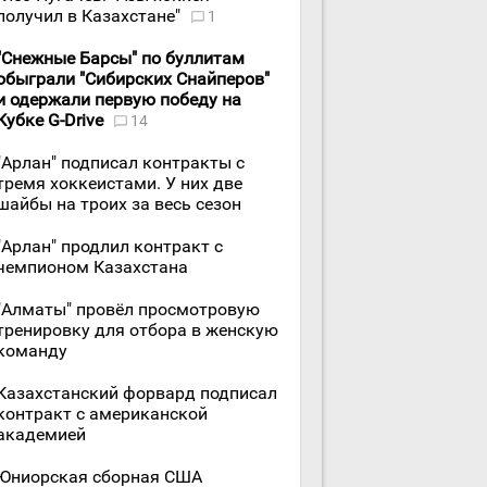
получил в Казахстане"
1
"Снежные Барсы" по буллитам
обыграли "Сибирских Снайперов"
и одержали первую победу на
Кубке G-Drive
14
"Арлан" подписал контракты с
тремя хоккеистами. У них две
шайбы на троих за весь сезон
"Арлан" продлил контракт с
чемпионом Казахстана
"Алматы" провёл просмотровую
тренировку для отбора в женскую
команду
Казахстанский форвард подписал
контракт с американской
академией
Юниорская сборная США