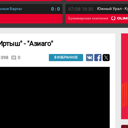
ежные Барсы
0
:
0
07/08 18:30
Южный Урал - К
Букмекерская компания
ртыш" - "Азиаго"
398
0
comment
В ИЗБРАННОЕ