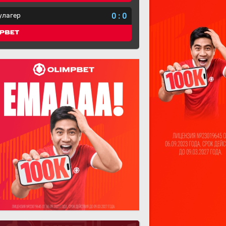
улагер
0
:
0