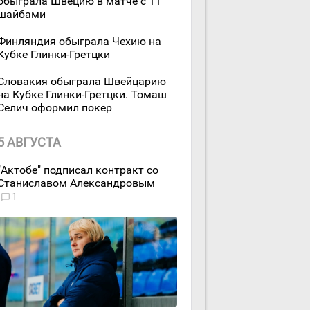
обыграла Швецию в матче с 11
шайбами
Финляндия обыграла Чехию на
Кубке Глинки-Гретцки
Словакия обыграла Швейцарию
на Кубке Глинки-Гретцки. Томаш
Селич оформил покер
5 АВГУСТА
"Актобе" подписал контракт со
Станиславом Александровым
1