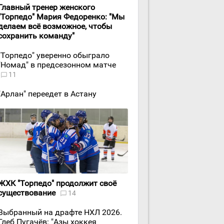
Главный тренер женского
"Торпедо" Мария Федоренко: "Мы
делаем всё возможное, чтобы
сохранить команду"
"Торпедо" уверенно обыграло
"Номад" в предсезонном матче
11
"Арлан" переедет в Астану
ЖХК "Торпедо" продолжит своё
существование
14
Выбранный на драфте НХЛ 2026.
Глеб Пугачёв: "Азы хоккея