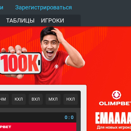
ти
Зарегистрироваться
ТАБЛИЦЫ
ИГРОКИ
ЧМ
КХЛ
ВХЛ
МХЛ
НХЛ
о
0
:
0