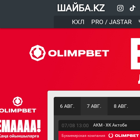
ШАЙБА.KZ
КХЛ
PRO / JASTAR
6 АВГ.
7 АВГ.
8 АВГ.
07/08 13:00
АКМ - ХК Актобе
Букмекерская компания