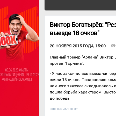
Виктор Богатырёв: "Ре
выезде 18 очков"
visibility
20 НОЯБРЯ 2015 ГОДА, 15:00
Главный тренер "Арлана" Виктор
против "Горняка".
- У нас закончилась выездная се
взяли 18 очков. Поздравляю кома
намного тяжелее складывалась иг
пошла борьба характером. Высто
до победы.
источник:
ХК "Горняк"