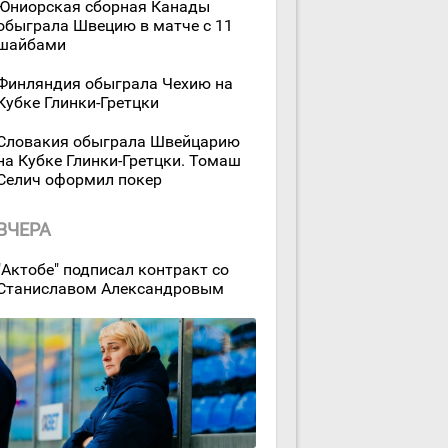
Юниорская сборная Канады
обыграла Швецию в матче с 11
шайбами
Финляндия обыграла Чехию на
Кубке Глинки-Гретцки
Словакия обыграла Швейцарию
на Кубке Глинки-Гретцки. Томаш
Селич оформил покер
ВЧЕРА
"Актобе" подписал контракт со
Станиславом Александровым