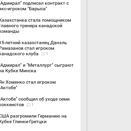
"Адмирал" подписал контракт с
экс-игроком "Барыса"
Казахстанка стала помощником
главного тренера канадской
команды
15-летний казахстанец Данэль
Рамазанов стал игроком
канадского клуба
1
"Адмирал" и "Металлург" сыграют
на Кубке Минска
Ян Хоменко стал игроком
"Актобе"
"Актобе" сообщил об уходе семи
хоккеистов
1
США разгромили Германию на
Кубке Глинки-Гретцки