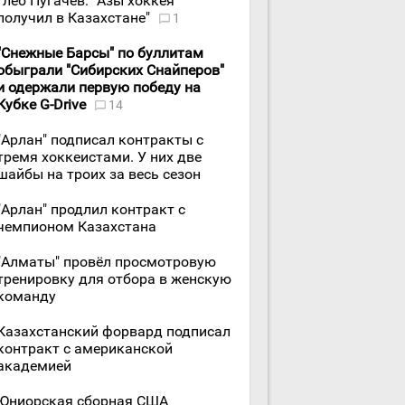
Глеб Пугачёв: "Азы хоккея
получил в Казахстане"
1
"Снежные Барсы" по буллитам
обыграли "Сибирских Снайперов"
и одержали первую победу на
Кубке G-Drive
14
"Арлан" подписал контракты с
тремя хоккеистами. У них две
шайбы на троих за весь сезон
"Арлан" продлил контракт с
чемпионом Казахстана
"Алматы" провёл просмотровую
тренировку для отбора в женскую
команду
Казахстанский форвард подписал
контракт с американской
академией
Юниорская сборная США