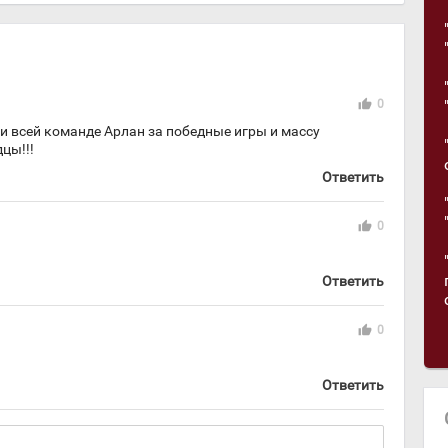
thumb_up
0
и всей команде Арлан за победные игры и массу
цы!!!
Ответить
thumb_up
0
Ответить
thumb_up
0
Ответить