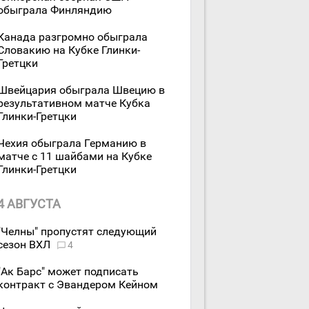
обыграла Финляндию
Канада разгромно обыграла
Словакию на Кубке Глинки-
Гретцки
Швейцария обыграла Швецию в
результативном матче Кубка
Глинки-Гретцки
Чехия обыграла Германию в
матче с 11 шайбами на Кубке
Глинки-Гретцки
4 АВГУСТА
"Челны" пропустят следующий
сезон ВХЛ
4
"Ак Барс" может подписать
контракт с Эвандером Кейном