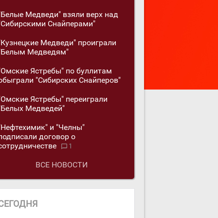
"Белые Медведи" взяли верх над
"Сибирскими Снайперами"
"Кузнецкие Медведи" проиграли
"Белым Медведям"
"Омские Ястребы" по буллитам
обыграли "Сибирских Снайперов"
"Омские Ястребы" переиграли
"Белых Медведей"
"Нефтехимик" и "Челны"
подписали договор о
сотрудничестве
1
ВСЕ НОВОСТИ
СЕГОДНЯ