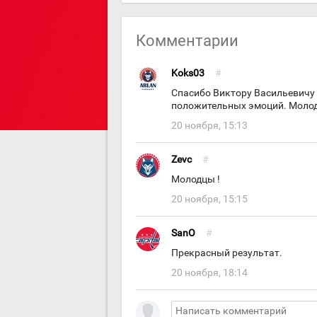
Комментарии
Koks03
#
Спасибо Виктору Васильевичу 
положительных эмоций. Молод
20 ноября, 15:13
Zevc
#
Молодцы !
20 ноября, 15:15
SanO
#
Прекрасный результат.
20 ноября, 18:14