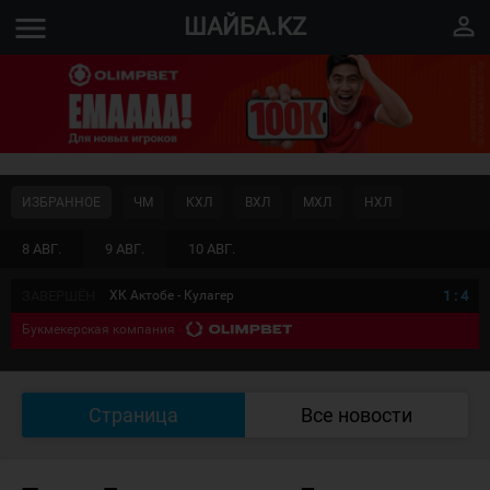
menu
perm_identity
ШАЙБА.KZ
ИЗБРАННОЕ
ЧМ
КХЛ
ВХЛ
МХЛ
НХЛ
8 АВГ.
9 АВГ.
10 АВГ.
ЗАВЕРШЁН
ХК Актобе - Кулагер
1
:
4
Букмекерская компания
Страница
Все новости