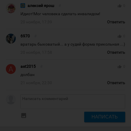
алексей ярош
#
thumb_up
0
Идиот!Мог человека сделать инвалидом!
20 ноября, 17:39
Ответить
6970
#
thumb_up
0
вратарь быковатый... а у судей форма прикольная ...)
20 ноября, 17:58
Ответить
ast2015
#
thumb_up
0
долбан
21 ноября, 22:30
Ответить
insert_photo
НАПИСАТЬ