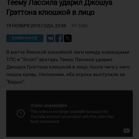
Теему Лассила ударил Джошуа
Грэттона клюшкой в лицо
visibility
2466
19 НОЯБРЯ 2015 ГОДА, 23:58
В ИЗБРАННОЕ
В матче Финской хоккейной лиги между командами
ТПС и "Эссят" вратарь Теему Лассила ударил
Джошуа Грэттона клюшкой в лицо, после чего у него
пошла кровь. Напомним, оба игрока выступали за
"Барыс".