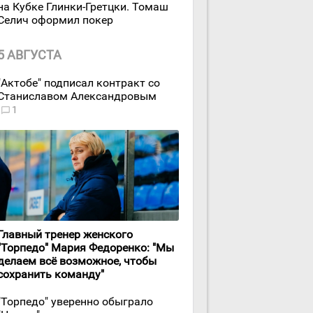
на Кубке Глинки-Гретцки. Томаш
Селич оформил покер
5 АВГУСТА
"Актобе" подписал контракт со
Станиславом Александровым
1
Главный тренер женского
"Торпедо" Мария Федоренко: "Мы
делаем всё возможное, чтобы
сохранить команду"
"Торпедо" уверенно обыграло