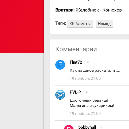
Вратари:
Желобнюк - Конюхов
Теги:
ХК Алматы
Номад
Комментарии
Flint72
#
Как пацанов раскатали ......
19 ноября, 21:06
PVL-P
#
Достойный реванш!
Мальгина с сухариком!
19 ноября, 21:09
bobbyhall
#