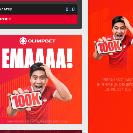
улагер
0
:
0