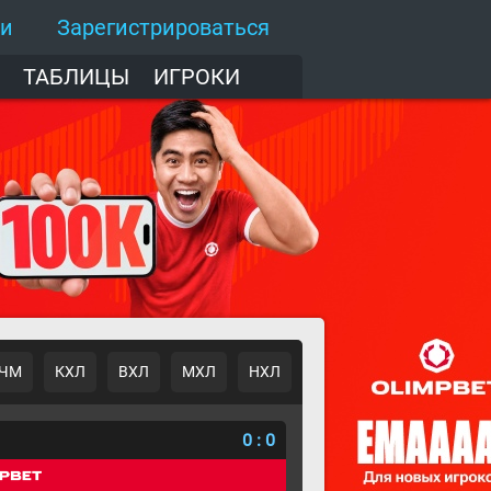
ти
Зарегистрироваться
ТАБЛИЦЫ
ИГРОКИ
ЧМ
КХЛ
ВХЛ
МХЛ
НХЛ
о
0
:
0