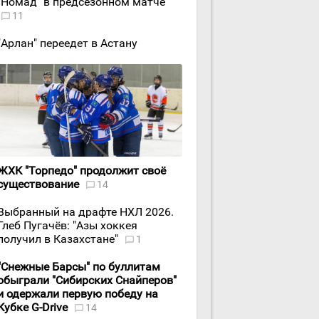
"Номад" в предсезонном матче
11
"Арлан" переедет в Астану
ЖХК "Торпедо" продолжит своё
существование
14
Выбранный на драфте НХЛ 2026.
Глеб Пугачёв: "Азы хоккея
получил в Казахстане"
1
"Снежные Барсы" по буллитам
обыграли "Сибирских Снайперов"
и одержали первую победу на
Кубке G-Drive
14