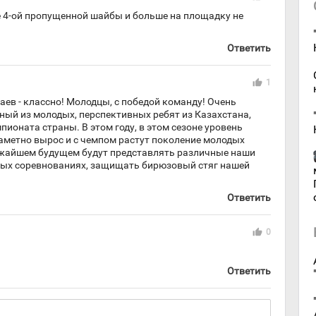
е 4-ой пропущенной шайбы и больше на площадку не
Ответить
thumb_up
1
аев - классно! Молодцы, с победой команду! Очень
нный из молодых, перспективных ребят из Казахстана,
пионата страны. В этом году, в этом сезоне уровень
аметно вырос и с чемпом растут поколение молодых
лижайшем будущем будут представлять различные наши
ых соревнованиях, защищать бирюзовый стяг нашей
Ответить
thumb_up
0
Ответить