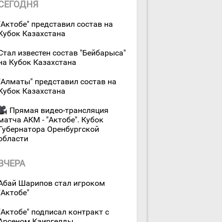
СЕГОДНЯ
"Актобе" представил состав на
Кубок Казахстана
Стал известен состав "Бейбарыса"
на Кубок Казахстана
"Алматы" представил состав на
Кубок Казахстана
Прямая видео-трансляция
матча АКМ - "Актобе". Кубок
Губернатора Оренбургской
области
ВЧЕРА
Абай Шарипов стал игроком
"Актобе"
"Актобе" подписал контракт с
Арсеном Каиргелды