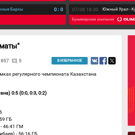
ежные Барсы
0
:
0
07/08 18:30
Южный Урал - К
Букмекерская компания
лматы"
857
5
comment
В ИЗБРАННОЕ
амках регулярного чемпионата Казахстана
) 0:5 (0:0, 0:3, 0:2)
6
:59 ГБ
 - 46:41 ГМ
ибаев) - 56:16 ГБ