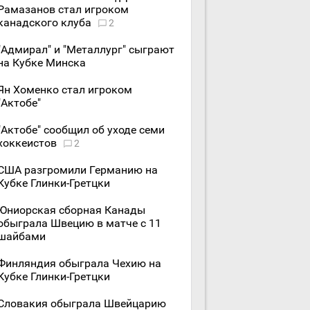
Рамазанов стал игроком
канадского клуба
2
"Адмирал" и "Металлург" сыграют
на Кубке Минска
Ян Хоменко стал игроком
"Актобе"
"Актобе" сообщил об уходе семи
хоккеистов
2
США разгромили Германию на
Кубке Глинки-Гретцки
Юниорская сборная Канады
обыграла Швецию в матче с 11
шайбами
Финляндия обыграла Чехию на
Кубке Глинки-Гретцки
Словакия обыграла Швейцарию