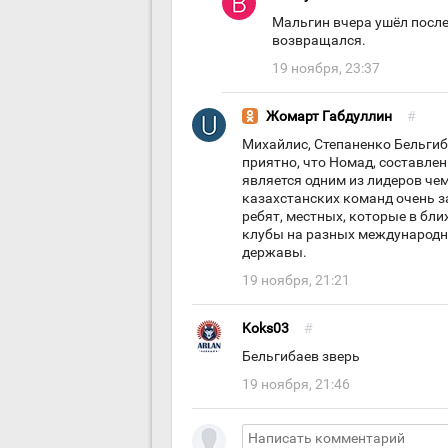
Мальгин вчера ушёл посл
возвращался.
19 ноября, 23:37
Жомарт Габдуллин
#
Михайлис, Степаненко Бельгиб
приятно, что Номад, составле
является одним из лидеров чем
казахстанских команд очень з
ребят, местных, которые в б
клубы на разных международн
державы.
19 ноября, 21:21
Koks03
#
Бельгибаев зверь
19 ноября, 21:46