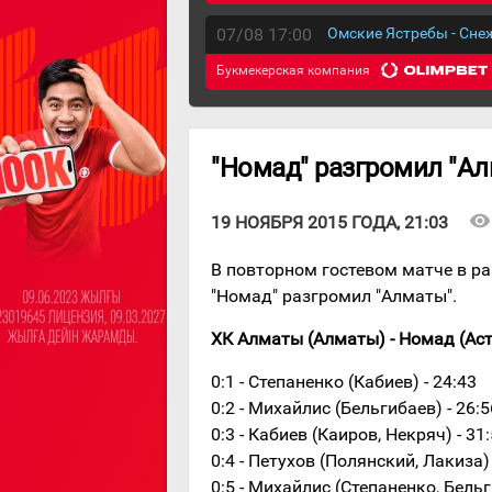
07/08 17:00
Омские Ястребы - Сн
Букмекерская компания
"Номад" разгромил "А
visibility
19 НОЯБРЯ 2015 ГОДА, 21:03
В повторном гостевом матче в р
"Номад" разгромил "Алматы".
ХК Алматы (Алматы) - Номад (Астана
0:1 - Степаненко (Кабиев) - 24:43
0:2 - Михайлис (Бельгибаев) - 26:5
0:3 - Кабиев (Каиров, Некряч) - 31
0:4 - Петухов (Полянский, Лакиза)
0:5 - Михайлис (Степаненко, Бельг