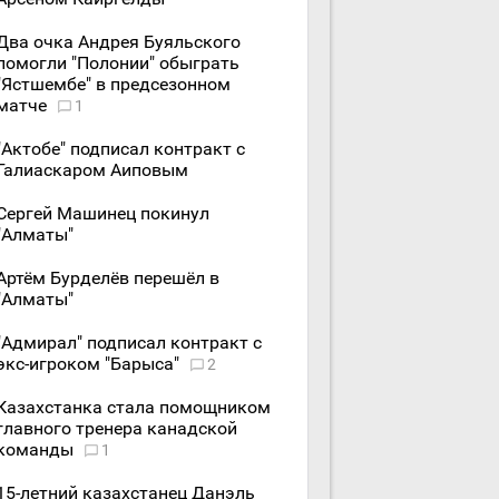
Два очка Андрея Буяльского
помогли "Полонии" обыграть
"Ястшембе" в предсезонном
матче
1
"Актобе" подписал контракт с
Галиаскаром Аиповым
Сергей Машинец покинул
"Алматы"
Артём Бурделёв перешёл в
"Алматы"
"Адмирал" подписал контракт с
экс-игроком "Барыса"
2
Казахстанка стала помощником
главного тренера канадской
команды
1
15-летний казахстанец Данэль