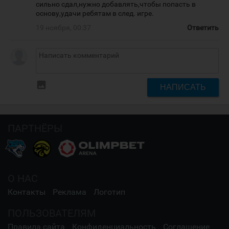
сильно сдал,нужно добавлять,чтобы попасть в
основу,удачи ребятам в след. игре.
19 ноября, 00:37
Ответить
insert_photo
НАПИСАТЬ
ПАРТНЁРЫ
О НАС
Контакты
Реклама
Логотип
ПОЛЬЗОВАТЕЛЯМ
Правила сайта
Конфиденциальность
Соглашение