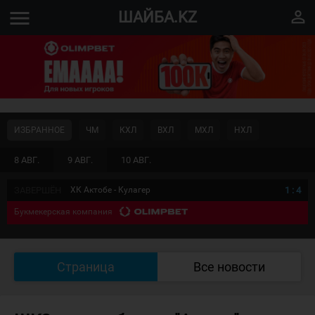
menu
perm_identity
ШАЙБА.KZ
ИЗБРАННОЕ
ЧМ
КХЛ
ВХЛ
МХЛ
НХЛ
8 АВГ.
9 АВГ.
10 АВГ.
ЗАВЕРШЁН
ХК Актобе - Кулагер
1
:
4
Букмекерская компания
Страница
Все новости