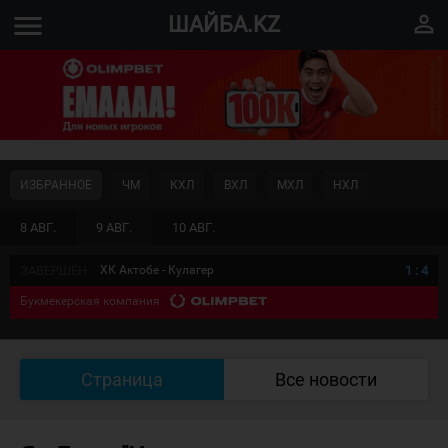
menu
perm_identity
ШАЙБА.KZ
ИЗБРАННОЕ
ЧМ
КХЛ
ВХЛ
МХЛ
НХЛ
8 АВГ.
9 АВГ.
10 АВГ.
ЗАВЕРШЁН
ХК Актобе - Кулагер
1
:
4
Букмекерская компания
Страница
Все новости