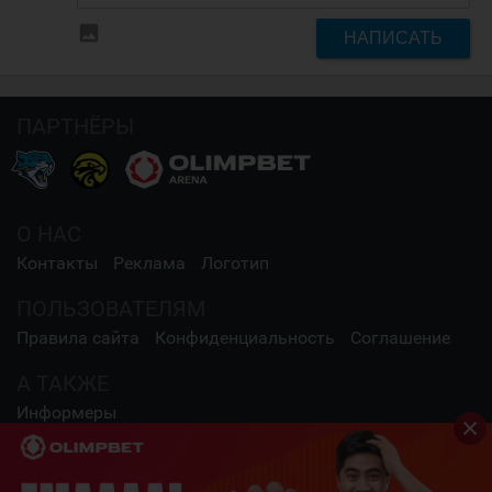
insert_photo
НАПИСАТЬ
ПАРТНЁРЫ
О НАС
Контакты
Реклама
Логотип
ПОЛЬЗОВАТЕЛЯМ
Правила сайта
Конфиденциальность
Соглашение
А ТАКЖЕ
Информеры
СОЦИАЛЬНЫЕ СЕТИ