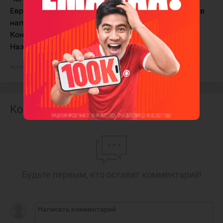
Евротур стало больше получаться в обороне, да и в
нападении. Надеемся, что всё это продолжится.
Конечно, импульсом стало возвращение Андрея
Назарова и переезд на новую арену.
источник:
rsport.ru
Комментарии
Будьте первым, кто оставит комментарий!