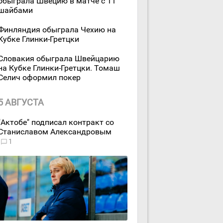
обыграла Швецию в матче с 11
шайбами
Финляндия обыграла Чехию на
Кубке Глинки-Гретцки
Словакия обыграла Швейцарию
на Кубке Глинки-Гретцки. Томаш
Селич оформил покер
5 АВГУСТА
"Актобе" подписал контракт со
Станиславом Александровым
1