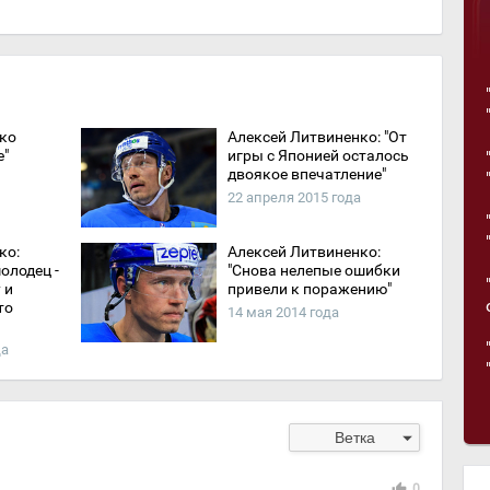
ко
Алексей Литвиненко: "От
е"
игры с Японией осталось
двоякое впечатление"
22 апреля 2015 года
ко:
Алексей Литвиненко:
олодец -
"Снова нелепые ошибки
 и
привели к поражению"
то
14 мая 2014 года
да
arrow_drop_down
Ветка
thumb_up
0