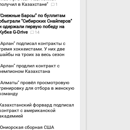
получил в Казахстане"
1
"Снежные Барсы" по буллитам
обыграли "Сибирских Снайперов"
и одержали первую победу на
Кубке G-Drive
14
"Арлан" подписал контракты с
тремя хоккеистами. У них две
шайбы на троих за весь сезон
"Арлан" продлил контракт с
чемпионом Казахстана
"Алматы" провёл просмотровую
тренировку для отбора в женскую
команду
Казахстанский форвард подписал
контракт с американской
академией
Юниорская сборная США