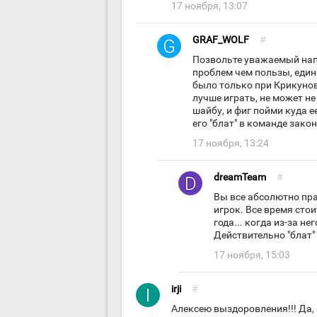
17 ноября, 13:07
GRAF_WOLF
#
Позвольте уважаемый напо
проблем чем пользы, един
было только при Крикунов
лучше играть, не может не
шайбу, и фиг пойми куда е
его "блат" в команде зако
17 ноября, 13:24
dreamTeam
#
Вы все абсолютно пра
игрок. Все время сто
года... когда из-за н
Действительно "блат"
17 ноября, 15:03
irji
#
Алексею выздоровления!!! Да, 