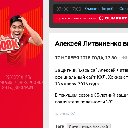
07/08 17:00
Омские Ястребы - Сн
Букмекерская компания
Алексей Литвиненко в
visibility
17 НОЯБРЯ 2015 ГОДА, 12:30
Защитник "Барыса" Алексей Литв
официальный сайт КХЛ. Хоккеист
13 января 2016 года.
В текущем сезоне 35-летний защи
показателе полезности "-3".
источник:
КХЛ
Теги:
Литвиненко Алексей