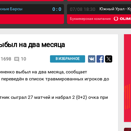
ежные Барсы
0
:
0
07/08 18:30
Южный Урал - К
Букмекерская компания
ыбыл на два месяца
1698
10
comment
В ИЗБРАННОЕ
иненко выбыл на два месяца, сообщает
 переведён в список травмированных игроков до
тник сыграл 27 матчей и набрал 2 (0+2) очка при