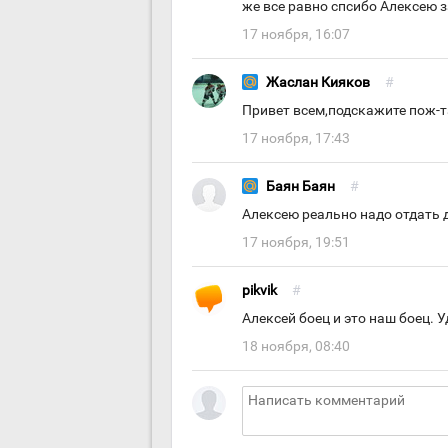
же все равно спсибо Алексею з
17 ноября, 16:07
Жаслан Кияков
#
Привет всем,подскажите пож-та
17 ноября, 17:43
Баян Баян
#
Алексею реально надо отдать 
17 ноября, 19:51
pikvik
#
Алексей боец и это наш боец. 
18 ноября, 08:40