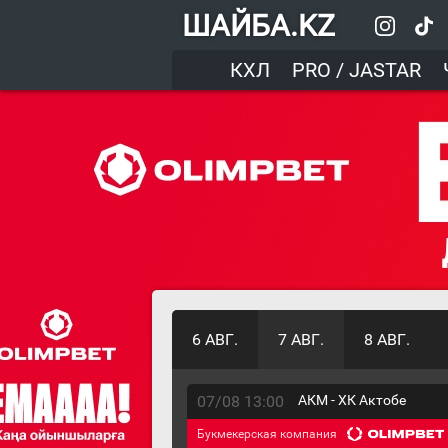
ШАЙБА.KZ
КХЛ
PRO / JASTAR
6 АВГ.
7 АВГ.
8 АВГ.
07/08 13:00
АКМ - ХК Актобе
Букмекерская компания