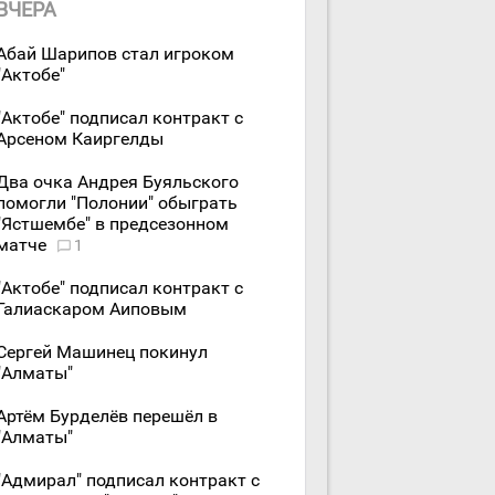
ВЧЕРА
Абай Шарипов стал игроком
"Актобе"
"Актобе" подписал контракт с
Арсеном Каиргелды
Два очка Андрея Буяльского
помогли "Полонии" обыграть
"Ястшембе" в предсезонном
матче
1
"Актобе" подписал контракт с
Галиаскаром Аиповым
Сергей Машинец покинул
"Алматы"
Артём Бурделёв перешёл в
"Алматы"
"Адмирал" подписал контракт с