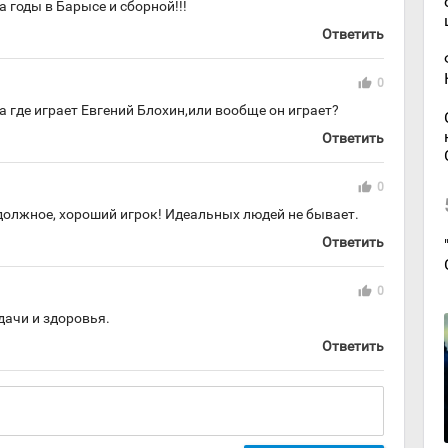
а годы в Барысе и сборной!!!
Ответить
thumb_up
0
 где играет Евгений Блохин,или вообще он играет?
Ответить
thumb_up
0
должное, хороший игрок! Идеальных людей не бывает.
Ответить
thumb_up
0
Удачи и здоровья.
Ответить