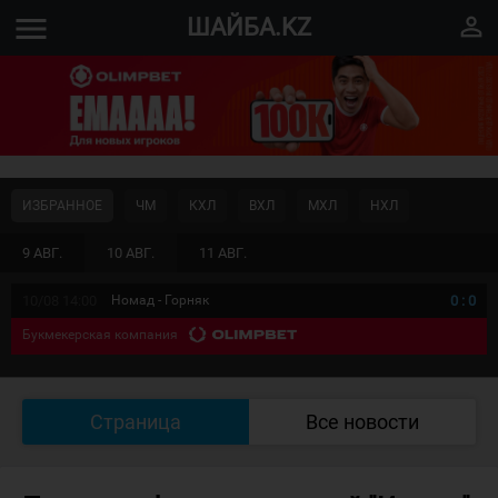
menu
perm_identity
ШАЙБА.KZ
ИЗБРАННОЕ
ЧМ
КХЛ
ВХЛ
МХЛ
НХЛ
9 АВГ.
10 АВГ.
11 АВГ.
10/08 14:00
Номад - Горняк
0
:
0
Букмекерская компания
Страница
Все новости