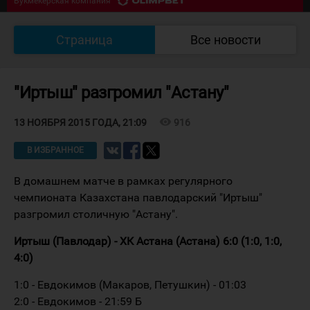
Букмекерская компания
07/08 18:30
Южный Урал - Кулагер
0
:
0
Страница
Все новости
Букмекерская компания
"Иртыш" разгромил "Астану"
visibility
916
13 НОЯБРЯ 2015 ГОДА, 21:09
В ИЗБРАННОЕ
В домашнем матче в рамках регулярного
чемпионата Казахстана павлодарский "Иртыш"
разгромил столичную "Астану".
Иртыш (Павлодар) - ХК Астана (Астана) 6:0 (1:0, 1:0,
4:0)
1:0 - Евдокимов (Макаров, Петушкин) - 01:03
2:0 - Евдокимов - 21:59 Б