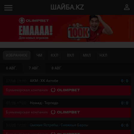
menu
perm_identity
ШАЙБА.KZ
ИЗБРАННОЕ
ЧМ
КХЛ
ВХЛ
МХЛ
НХЛ
6 АВГ.
7 АВГ.
8 АВГ.
07/08 13:00
АКМ - ХК Актобе
0
:
0
Букмекерская компания
07/08 17:00
Номад - Торпедо
0
:
0
Букмекерская компания
07/08 17:00
Омские Ястребы - Снежные Барсы
0
:
0