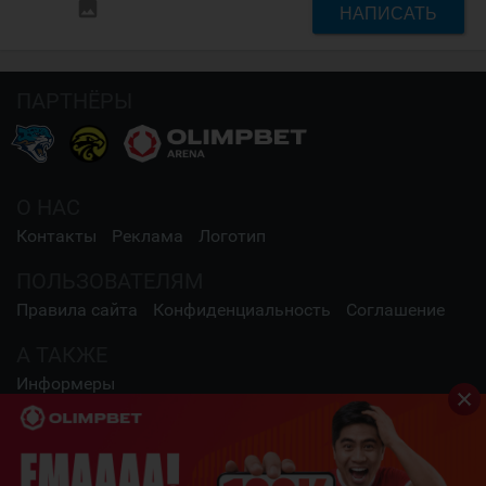
insert_photo
НАПИСАТЬ
ПАРТНЁРЫ
О НАС
Контакты
Реклама
Логотип
ПОЛЬЗОВАТЕЛЯМ
Правила сайта
Конфиденциальность
Соглашение
А ТАКЖЕ
Информеры
СОЦИАЛЬНЫЕ СЕТИ