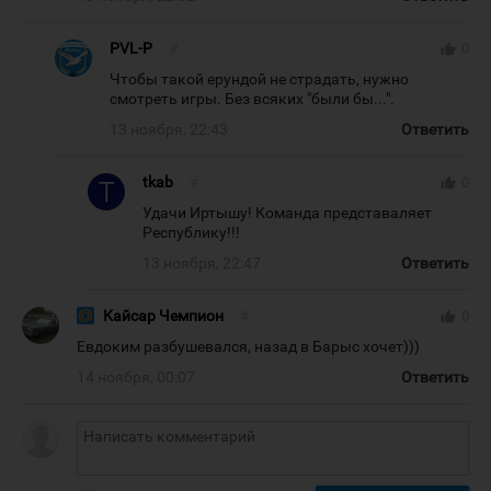
PVL-P
#
thumb_up
0
Чтобы такой ерундой не страдать, нужно
смотреть игры. Без всяких "были бы...".
13 ноября, 22:43
Ответить
tkab
#
thumb_up
0
Удачи Иртышу! Команда представаляет
Республику!!!
13 ноября, 22:47
Ответить
Кайсар Чемпион
#
thumb_up
0
Евдоким разбушевался, назад в Барыс хочет)))
14 ноября, 00:07
Ответить