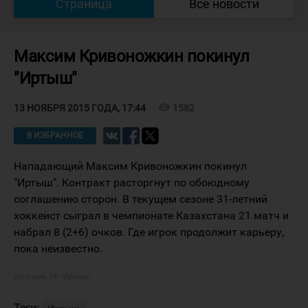
Страница
Все новости
Максим Кривоножкин покинул
"Иртыш"
visibility
1582
13 НОЯБРЯ 2015 ГОДА, 17:44
В ИЗБРАННОЕ
Нападающий Максим Кривоножкин покинул
"Иртыш". Контракт расторгнут по обоюдному
соглашению сторон. В текущем сезоне 31-летний
хоккеист сыграл в чемпионате Казахстана 21 матч и
набрал 8 (2+6) очков. Где игрок продолжит карьеру,
пока неизвестно.
источник:
ХК "Иртыш"
Теги: