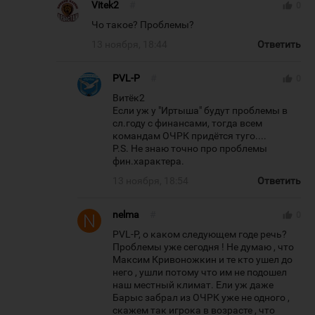
Vitek2
#
thumb_up
0
Чо такое? Проблемы?
13 ноября, 18:44
Ответить
PVL-P
#
thumb_up
0
Витёк2
Если уж у "Иртыша" будут проблемы в
сл.году с финансами, тогда всем
командам ОЧРК придётся туго....
P.S. Не знаю точно про проблемы
фин.характера.
13 ноября, 18:54
Ответить
nelma
#
thumb_up
0
PVL-P, о каком следующем годе речь?
Проблемы уже сегодня ! Не думаю , что
Максим Кривоножкин и те кто ушел до
него , ушли потому что им не подошел
наш местный климат. Ели уж даже
Барыс забрал из ОЧРК уже не одного ,
скажем так игрока в возрасте , что