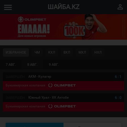
menu
perm_identity
ШАЙБА.KZ
ИЗБРАННОЕ
ЧМ
КХЛ
ВХЛ
МХЛ
НХЛ
7 АВГ.
8 АВГ.
9 АВГ.
ЗАВЕРШЁН
АКМ - Кулагер
6
:
1
Букмекерская компания
ЗАВЕРШЁН
Южный Урал - ХК Актобе
6
:
0
Букмекерская компания