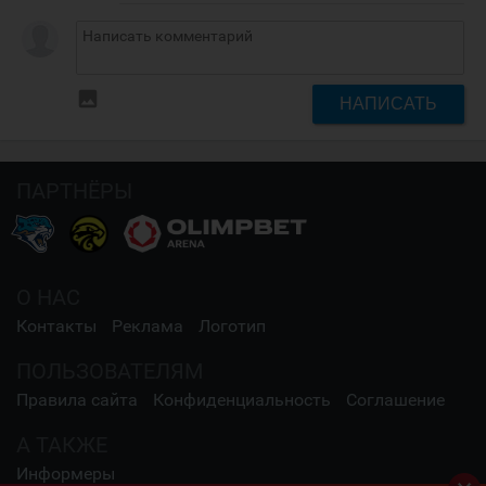
insert_photo
НАПИСАТЬ
ПАРТНЁРЫ
О НАС
Контакты
Реклама
Логотип
ПОЛЬЗОВАТЕЛЯМ
Правила сайта
Конфиденциальность
Соглашение
А ТАКЖЕ
Информеры