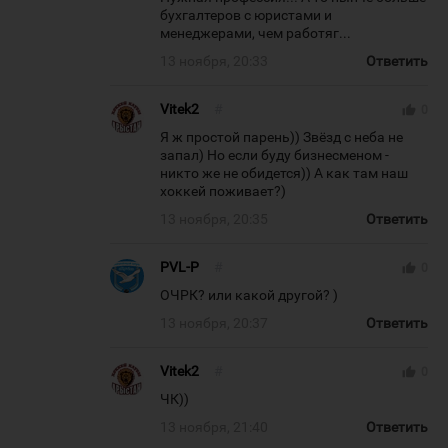
бухгалтеров с юристами и
менеджерами, чем работяг...
13 ноября, 20:33
Ответить
Vitek2
#
thumb_up
0
Я ж простой парень)) Звёзд с неба не
запал) Но если буду бизнесменом -
никто же не обидется)) А как там наш
хоккей поживает?)
13 ноября, 20:35
Ответить
PVL-P
#
thumb_up
0
ОЧРК? или какой другой? )
13 ноября, 20:37
Ответить
Vitek2
#
thumb_up
0
ЧК))
13 ноября, 21:40
Ответить