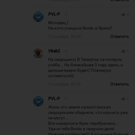
PVL-P
#
thumb_up
0
Молодец )
На кого учишься Витёк в Ярике?
13 ноября, 20:24
Ответить
Vitek2
#
thumb_up
0
На сварщика) В Темиртау не попёрла
учёба... На ближайшие 3 года здесь, а
дальше видно будет) Планирую
оставаться))
13 ноября, 20:26
Ответить
PVL-P
#
thumb_up
0
Жаль что земля казахстанская
сварщиками обеднела, что научить уже
не могут...
Все наверное в Ярик перебрались...
Удачи тебе Витёк в сварном деле!
Нужная профессия!!! А то нынче больше