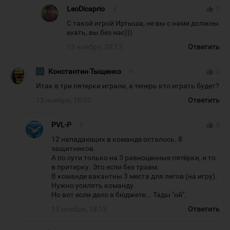
LeoDicaprio
#
thumb_up
0
С такой игрой Иртыша, не вы с нами должны
ехать, вы без нас)))
13 ноября, 20:13
Ответить
Константин Тыщенко
#
thumb_up
0
Итак в три пятерки играли, а теперь кто играть будет?
13 ноября, 18:07
Ответить
PVL-P
#
thumb_up
0
12 нападающих в команде осталось. 8
защитников.
А по сути только на 3 равноценные пятёрки, и то
в притирку. Это если без травм.
В команде вакантны 3 места для легов (на игру).
Нужно усилять команду.
Но вот если дело в бюджете... Тады "ой".
13 ноября, 18:13
Ответить