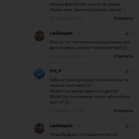
общем фиолетово на кол-во дисов
Полна сеть "мониторовских героев" )
13 ноября, 19:47
Ответить
LeoDicaprio
#
thumb_up
0
Раз ты тут постоянно кукарекаешь про
дисы-шмисы, значит не фиолетово))))
13 ноября, 20:24
Ответить
PVL-P
#
thumb_up
0
Тебе на твоё кукареку такой же как ты
плюсик поставил )))
Может ты автор одного из дисов?
Могёт быть скажешь чем я тебе в борщ
нас--л? )))
13 ноября, 20:28
Ответить
LeoDicaprio
#
thumb_up
0
Чё за бред вы тут пишете старче?