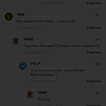
14 ноября, 00:58
Ответить
Vitali
#
thumb_up
0
Мне нравился это игрок...очень жаль
13 ноября, 19:27
Ответить
Vitek2
#
thumb_up
0
Радулов к Вам едет))) Привет просил передать)))
13 ноября, 20:08
Ответить
PVL-P
#
thumb_up
0
А ты что ему в ответ сказал Витёк?
Мол передашь? )
13 ноября, 20:18
Ответить
Vitek2
#
thumb_up
0
Ну да)))
13 ноября, 20:21
Ответить