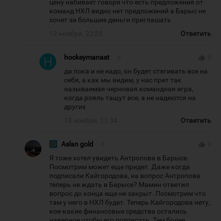
цену набивает говоря что есть предложения от
команд НХЛ видно нет предложений а Барыс не
хочет за большие деньги приглашать
12 ноября, 22:25
Ответить
hockeymanast
#
thumb_up
0
да пока и не надо, он будет стягивать все на
себя, а как мы видим, у нас прет так
называемая черновая командная игра,
когда рояль тащут все, а не надеются на
других
13 ноября, 11:34
Ответить
Aslan gold
#
thumb_up
0
Я тоже хотел увидеть Антропова в Барысе.
Посмотрим может еще придет. Даже когда
подписали Кайгородова, на вопрос Антропова
теперь не ждать в Барысе? Мамин ответил
вопрос до конца еще не закрыт. Посмотрим что
там у него в НХЛ будет. Теперь Кайгородова нету,
кое-какие финансовые средства остались
наверное чтобы его подписать. Тем более