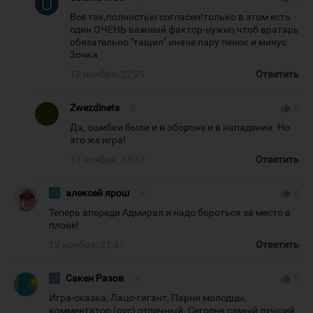
Все так,полностью согласен!только в этом есть
один ОЧЕНЬ важный фактор-нужно чтоб вратарь
обязательно "тащил" иначе пару пенок и минус
3очка
12 ноября, 22:21
Ответить
Zwezdinets
#
thumb_up
0
Да, ошибки были и в обороне и в нападении. Но
это же игра!
13 ноября, 13:37
Ответить
алексей ярош
#
thumb_up
0
Теперь впереди Адмирал и надо бороться за место в
плове!
12 ноября, 21:47
Ответить
Сакен Разов
#
thumb_up
0
Игра-сказка, Лацо-гигант, Парни молодцы,
комментатор (рус) отличный. Сегодня самый лучший