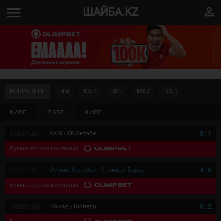
menu
perm_identity
ШАЙБА.KZ
ИЗБРАННОЕ
ЧМ
КХЛ
ВХЛ
МХЛ
НХЛ
6 АВГ.
7 АВГ.
8 АВГ.
ЗАВЕРШЁН
АКМ - ХК Актобе
8
:
1
Букмекерская компания
ЗАВЕРШЁН
Омские Ястребы - Снежные Барсы
4
:
0
Букмекерская компания
ЗАВЕРШЁН
Номад - Торпедо
0
:
2