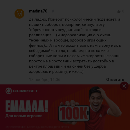
madina70
#
thumb_up
0
да ладно, Йокерит психологически подвисает, а
наши - наоборот, воспряли, скинули эту
"обреченность неудачника" - отсюда и
реализация... (и недореализация о-о-очень
техничных и вообще, здорово играющих
финнов)... А то что входят все к нам в зону как к
себе домой - это да, проблем, но не самые
габаритные напы и не самые скоростные защи
просто не в состоянии встретить достойно в
центре площадки и на синей без ущерба
здоровью и резалту, имхо...)
13 ноября, 11:06
Ответить
sergeiKZ
#
thumb_up
0
А сколько раз вы видели разыгранные и
законченные комбинации Йокерита в зоне
Барыса? Сколько раз вы видели, чтобы Барсов
разводили как лохов в их зоне?... Если вы
смотрели игру, то видели, что Барыс играл БЕЗ
средней зоны и легко позволял соперникам