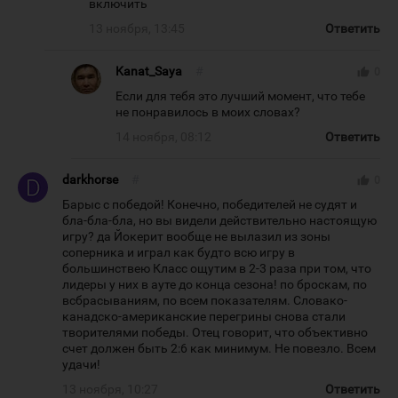
включить
13 ноября, 13:45
Ответить
Kanat_Saya
#
thumb_up
0
Если для тебя это лучший момент, что тебе
не понравилось в моих словах?
14 ноября, 08:12
Ответить
darkhorse
#
thumb_up
0
Барыс с победой! Конечно, победителей не судят и
бла-бла-бла, но вы видели действительно настоящую
игру? да Йокерит вообще не вылазил из зоны
соперника и играл как будто всю игру в
большинствею Класс ощутим в 2-3 раза при том, что
лидеры у них в ауте до конца сезона! по броскам, по
всбрасываниям, по всем показателям. Словако-
канадско-американские перегрины снова стали
творителями победы. Отец говорит, что объективно
счет должен быть 2:6 как минимум. Не повезло. Всем
удачи!
13 ноября, 10:27
Ответить