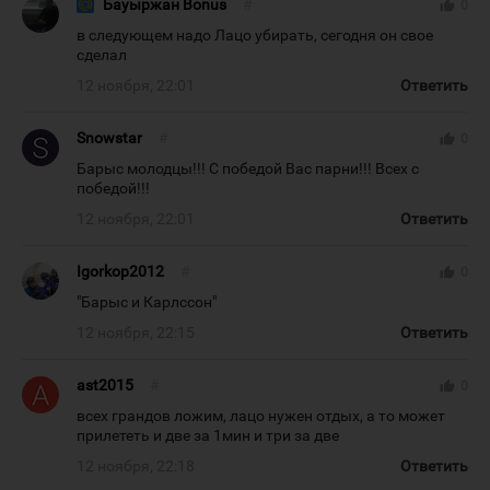
Бауыржан Bonus
#
thumb_up
0
в следующем надо Лацо убирать, сегодня он свое
сделал
12 ноября, 22:01
Ответить
Snowstar
#
thumb_up
0
Барыс молодцы!!! С победой Вас парни!!! Всех с
победой!!!
12 ноября, 22:01
Ответить
Igorkop2012
#
thumb_up
0
"Барыс и Карлссон"
12 ноября, 22:15
Ответить
ast2015
#
thumb_up
0
всех грандов ложим, лацо нужен отдых, а то может
прилететь и две за 1мин и три за две
12 ноября, 22:18
Ответить