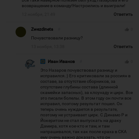
Все таки наверное полезен был уход Назарова и его
возвращение в команду!Настроились и выиграли!
12 ноября, 21:49
Ответить
Zwezdinets
#
thumb_up
0
Почувствовали разницу?
13 ноября, 13:38
Ответить
Иван Иванов
#
thumb_up
0
Это Назаров почувствовал разницу и
исправился.:) Его критиковали за россиян в
составе, за отсутствие сборников, за
отсутствие глубины состава (длинной
скамейки запасных), за клоунаду и цирк. Все
это писали болелы. В этом году он почти все
исправил, поэтому результат пошел. Он
теперь очень нуждается в результате,
поэтому не устраивает цирк. С Динамо Р и
Йокеритом не стал выпускать на драку
Дамира, хотя кое-кто и там, и там
напрашивался, так как после краха в СКА
ему очень важно доказать, что он