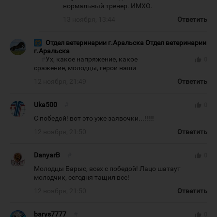
нормальный тренер. ИМХО.
13 ноября, 13:44
Ответить
Отдел ветеринарии г.Аральска Отдел ветеринарии
г.Аральска
#
Ух, какое напряжение, какое
thumb_up
0
сражение, молодцы, герои наши
12 ноября, 21:49
Ответить
Uka500
#
thumb_up
0
С победой! вот это уже заявочки...!!!!!
12 ноября, 21:50
Ответить
DanyarB
#
thumb_up
0
Молодцы Барыс, всех с победой! Лацо шатаут
молодчик, сегодня тащил все!
12 ноября, 21:50
Ответить
barys7777
#
thumb_up
0