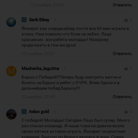
12 ноября, 23:21
Ответить
Serik Bikey
#
thumb_up
0
Йокерит как энерджайзер почти все 60 мин играли в
атаке. Нам повезло что Кози не забил. Лацо
красавчик. все ребята молодцы! Назарову
продолжать в том же духе!
12 ноября, 22:37
Ответить
Mashenka_lagutina
#
thumb_up
0
Барыс с Победой!!!Теперь буду смотреть матчи и
болеть за Барыс и ребят с ОЧРК. Всем Удачи и в
дальнейшем побед Барысу!!!
12 ноября, 22:40
Ответить
Aslan gold
#
thumb_up
0
С победой! Молодцы! Сегодня Лацо был супер. Много
раз спасал команду. И наши тоже не давали возле
своих пятака активно играть. Йокерит скоростная
команда. Быстро по флангу входить в зону. Слава