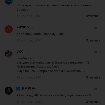
Образцово-показательный хоккей в исполнении
Барыса.
12 ноября, 21:51
Ответить
ast2015
#
thumb_up
0
с победой! лацо и наза лучшие!
12 ноября, 21:51
Ответить
UKK
#
thumb_up
0
С победой !!!!!!!!!
Сегодня все конкуренты Барыса выиграли...(((
Нефтехемик, Адмирал, Амур...
Амур вынес Сибирь с разгромным счетом....
12 ноября, 21:51
Ответить
!*** W ***!
#
thumb_up
0
Ай молодцы!!! Защитники и Лацо красаувчики!!!
12 ноября, 21:52
Ответить