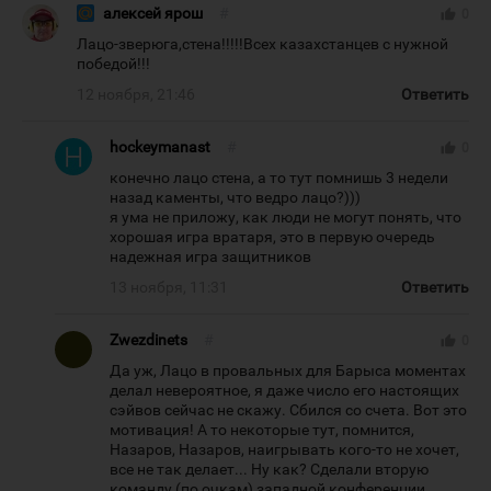
алексей ярош
#
thumb_up
0
Лацо-зверюга,стена!!!!!Всех казахстанцев с нужной
победой!!!
12 ноября, 21:46
Ответить
hockeymanast
#
thumb_up
0
конечно лацо стена, а то тут помнишь 3 недели
назад каменты, что ведро лацо?)))
я ума не приложу, как люди не могут понять, что
хорошая игра вратаря, это в первую очередь
надежная игра защитников
13 ноября, 11:31
Ответить
Zwezdinets
#
thumb_up
0
Да уж, Лацо в провальных для Барыса моментах
делал невероятное, я даже число его настоящих
сэйвов сейчас не скажу. Сбился со счета. Вот это
мотивация! А то некоторые тут, помнится,
Назаров, Назаров, наигрывать кого-то не хочет,
все не так делает... Ну как? Сделали вторую
команду (по очкам) западной конференции.