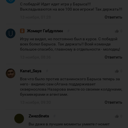
С победой! Идет идет игра у Барыса!!!
Выкладываются на все 100 все игроки! Так держать!!!
13 ноября, 01:28
Ответить
Жомарт Габдуллин
#
thumb_up
0
Игру не видел, но постоянно был в курсе. С победой
всех болел Барыса. Так держать!! Всей команде
большое спасибо, главному в отдельности - молодец!
13 ноября, 08:36
Ответить
Kanat_Saya
#
thumb_up
0
Все что было против астанинского Барыса теперь за
него - видимо сам сАтана поддерживает
сквернослова Назарова вместе со своими колдунами,
букмекерами и агентами.
13 ноября, 09:30
Ответить
Zwezdinets
#
thumb_up
0
Вы даже в лучшие моменты умеете г-номет