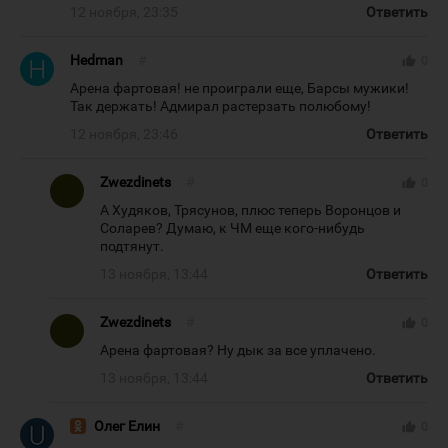
12 ноября, 23:35
Ответить
Hedman
#
thumb_up
0
Арена фартовая! не проиграли еще, Барсы мужики!
Так держать! Адмирал растерзать полюбому!
12 ноября, 23:46
Ответить
Zwezdinets
#
thumb_up
0
А Худяков, Трясунов, плюс теперь Воронцов и
Соларев? Думаю, к ЧМ еще кого-нибудь
подтянут.
13 ноября, 13:44
Ответить
Zwezdinets
#
thumb_up
0
Арена фартовая? Ну дык за все уплачено.
13 ноября, 13:44
Ответить
Олег Елин
#
thumb_up
0