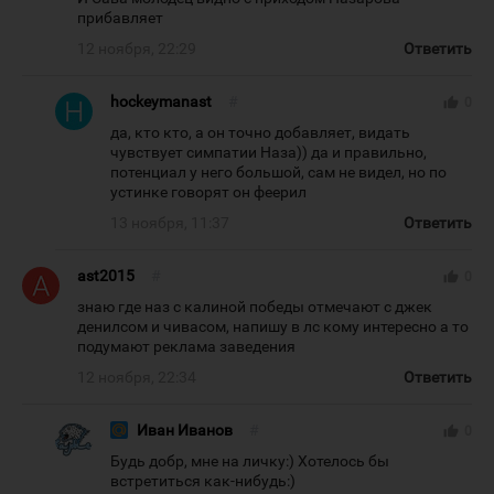
прибавляет
12 ноября, 22:29
Ответить
hockeymanast
#
thumb_up
0
да, кто кто, а он точно добавляет, видать
чувствует симпатии Наза)) да и правильно,
потенциал у него большой, сам не видел, но по
устинке говорят он феерил
13 ноября, 11:37
Ответить
ast2015
#
thumb_up
0
знаю где наз с калиной победы отмечают с джек
денилсом и чивасом, напишу в лс кому интересно а то
подумают реклама заведения
12 ноября, 22:34
Ответить
Иван Иванов
#
thumb_up
0
Будь добр, мне на личку:) Хотелось бы
встретиться как-нибудь:)