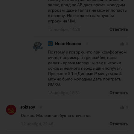
запас, вряд ли АВ даст время молодым
игрокам, даже Талгат не может попасть
в основу. Но согласен нам нужны
игроки на ЧМ.
13 ноября, 14:28
Ответить
Иван Иванов
#
thumb_up
0
Поэтому и говорю, что при комфортном
счете, например в три шайбы, надо
давать время молодым, так и игроки
основы немного передышки получат.
При счете 5:1 с Динамо Р минуты за 4
можно было молодым дать поиграть.
ИМХО.
13 ноября, 15:31
Ответить
roktsoy
#
thumb_up
0
Олжас. Маленькая буква опечатка
12 ноября, 22:46
Ответить