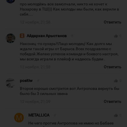
про молодёжь все замолчали, никто не хочет к
Назарову в ТШ))) Как молоды мы были, как верили в
себя....
12 ноября, 21:58
Ответить
Айдархан Арыстанов
#
thumb_up
0
Наконец -то сухарь!!Лацо молодец! Как долго мы
ждали такой игры от Барыса.Всех поздравляю с
победой.Желаю успехов команде и боевого настроя,
мы всегда играли в плейоф и надеюсь будем .
12 ноября, 21:58
Ответить
positiw
#
thumb_up
0
Второе хорошо смотрится вот Антропова вернуть бы
было бы 3 сильных звена
12 ноября, 21:59
Ответить
METALLICA
#
thumb_up
0
Не чего против Антропова не имею но Бабаев