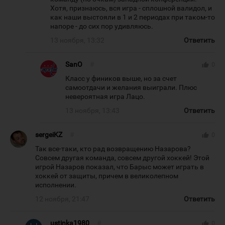
Хотя, признаюсь, вся игра - сплошной валидол, и
как наши выстояли в 1 и 2 периодах при таком-то
напоре - до сих пор удивляюсь.
13 ноября, 13:32
Ответить
SanO
#
thumb_up
0
Класс у фиников выше, но за счет
самоотдачи и желания выиграли. Плюс
невероятная игра Лацо.
13 ноября, 13:43
Ответить
sergeiKZ
#
thumb_up
0
Так все-таки, кто рад возвращению Назарова?
Совсем другая команда, совсем другой хоккей! Этой
игрой Назаров показал, что Барыс может играть в
хоккей от защиты, причем в великолепном
исполнении.
12 ноября, 21:47
Ответить
ustinka1980
#
thumb_up
0