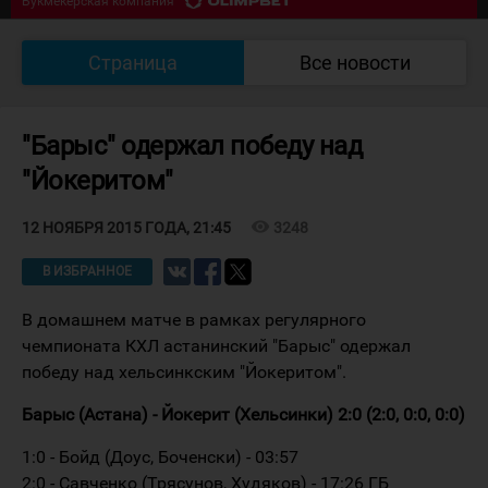
Букмекерская компания
ЗАВЕРШЁН
Южный Урал - Кулагер
5
:
1
Страница
Все новости
Букмекерская компания
"Барыс" одержал победу над
"Йокеритом"
visibility
3248
12 НОЯБРЯ 2015 ГОДА, 21:45
В ИЗБРАННОЕ
В домашнем матче в рамках регулярного
чемпионата КХЛ астанинский "Барыс" одержал
победу над хельсинкским "Йокеритом".
Барыс (Астана) - Йокерит (Хельсинки) 2:0 (2:0, 0:0, 0:0)
1:0 - Бойд (Доус, Боченски) - 03:57
2:0 - Савченко (Трясунов, Худяков) - 17:26 ГБ