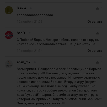
lassila
#
thumb_up
0
Урааааааааааааааааа
12 ноября, 21:53
Ответить
SanO
#
thumb_up
0
С Победой Барыс. Четыре победы подряд это круто,
но главное не останавливаться. Лацо монстрище.
12 ноября, 21:54
Ответить
erlan_mk
#
thumb_up
0
Всем привет. Поздравляю всех Болельщиков Барыса
с такой победой!!! Наконец-то дождались хоккея
после такого долгого перерыва. И причем отличного
хоккея в исполнении Барыса. Вторую игру феерит
наша команда, все полевые под шайбу буквально
ложатся, а Лацо - вообще зверюга: он был достоин
двух "сухарей" подряд. Спасибо за игру, за ту игру, к
которой мы привыкли видеть в исполнении Барыса!!!
Очередной гранд на коленях!!!