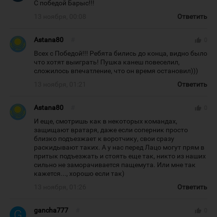
С победой Барыс!!!
13 ноября, 00:08
Ответить
Astana80
#
thumb_up
0
Всех с Победой!!! Ребята бились до конца, видно было
что хотят выиграть! Пушка канеш повеселил,
сложилось впечатление, что он время остановил)))
13 ноября, 01:21
Ответить
Astana80
#
thumb_up
0
И еще, смотришь как в некоторых командах,
защищают вратаря, даже если соперник просто
близко подъезжает к воротчику, свои сразу
раскидывают таких. А у нас перед Лацо могут прям в
притык подъезжать и стоять еще так, никто из наших
сильно не заморачивается пащемута. Или мне так
кажется..., хорошо если так)
13 ноября, 01:26
Ответить
gancha777
#
thumb_up
0