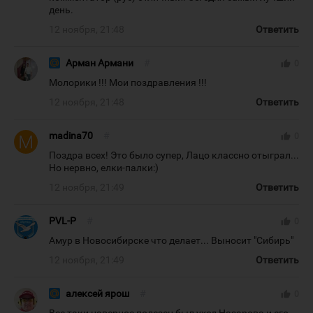
день.
12 ноября, 21:48
Ответить
Арман Армани
#
thumb_up
0
Молорики !!! Мои поздравления !!!
12 ноября, 21:48
Ответить
madina70
#
thumb_up
0
Поздра всех! Это было супер, Лацо классно отыграл...
Но нервно, елки-палки:)
12 ноября, 21:49
Ответить
PVL-P
#
thumb_up
0
Амур в Новосибирске что делает... Выносит "Сибирь"
12 ноября, 21:49
Ответить
алексей ярош
#
thumb_up
0