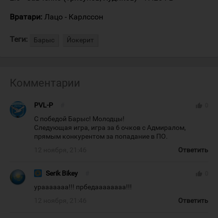
Вратари:
Лацо - Карлссон
Теги:
Барыс
Йокерит
Комментарии
PVL-P
#
thumb_up
0
С победой Барыс! Молодцы!
Следующая игра, игра за 6 очков с Адмиралом,
прямым конкурентом за попадание в ПО.
12 ноября, 21:46
Ответить
Serik Bikey
#
thumb_up
0
урааааааа!!! прбедаааааааа!!!
12 ноября, 21:46
Ответить