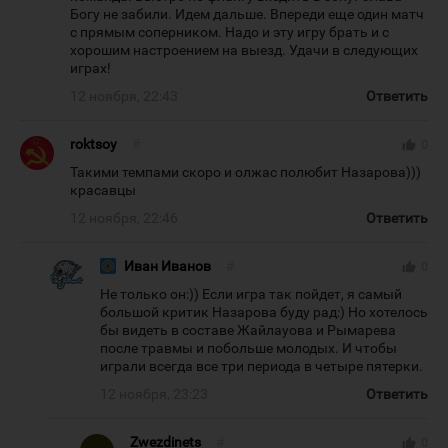
Богу не забили. Идем дальше. Впереди еще один матч
с прямым соперником. Надо и эту игру брать и с
хорошим настроением на выезд. Удачи в следующих
играх!
12 ноября, 22:43
Ответить
roktsoy
#
thumb_up
0
Такими темпами скоро и олжас полюбит Назарова)))
красавцы
12 ноября, 22:46
Ответить
Иван Иванов
#
thumb_up
0
Не только он:)) Если игра так пойдет, я самый
большой критик Назарова буду рад:) Но хотелось
бы видеть в составе Жайлауова и Рымарева
после травмы и побольше молодых. И чтобы
играли всегда все три периода в четыре пятерки.
12 ноября, 23:23
Ответить
Zwezdinets
#
thumb_up
0