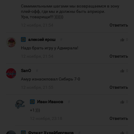
Семимильными шагами мы возвращаемся в зону
плей-офф, где мы и должны быть априори.
Ура, товарищи!!! ))))))
12 ноября, 21:54
Ответить
алексей ярош
#
thumb_up
0
Надо брать игру у Адмирала!
12 ноября, 21:54
Ответить
SanO
#
thumb_up
0
Амур изнасиловал Сибирь 7-0
12 ноября, 21:55
Ответить
Иван Иванов
#
thumb_up
0
+1:)))
12 ноября, 23:18
Ответить
Фуркат Худайбергенов
#
thumb_up
0