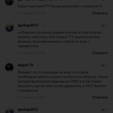
Барыс красава!!!!!! Назарову респект и уважуха!!!!!
12 ноября, 21:55
Ответить
Igorkop2012
#
thumb_up
0
в обороне отыграли, редкий случай, когда больше
защита, чем Лацо. Как скажет ГТ: выигали не без
везения, возьмём везение с собой на игру с
Адмиралом)
12 ноября, 21:56
Ответить
dalych-79
#
thumb_up
0
Йокерит это та команда на игру с которой
необходимо делать акцент на плотную оборону. Наши
сегодня выполнили задание на 100% в этом плане.
Засушить шутов мало кому удавалось в КХЛ, Янчика
с сухариком
12 ноября, 21:57
Ответить
Igorkop2012
#
thumb_up
0