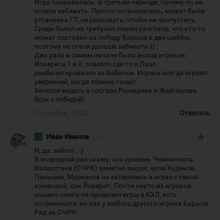
Игра понравилась. В третьем периоде, почему-то не
хотели забивать. Просто остановились, может была
установка ГТ, не рисковать, чтобы не пропустить.
Среди болел на трибунах пошел разговор, что кто-то
может поставил на победу Барыса в две шайбы,
поэтому не стали дальше забивать:))
Два раза в самом начале было выход игроков
Йокерита 1 в 0, повезло где-то и Лацо
реабилитировался за бабочки. Игроки всегда играют
уверенней, когда ловила тащит.
Хочется видеть в составе Рымарева и Жайлауова.
Всех с победой!
12 ноября, 23:28
Ответить
Иван Иванов
#
thumb_up
0
И, да, забыл...:)
В очередной раз скажу, что уровень Чемпионата
Казахстана (ОЧРК) заметно вырос, если Худяков,
Паньшин, Маркелов не затерялись в играх с такой
командой, как Йокерит. Почти никто из игроков
нашего чемпа не провалил игры в КХЛ, есть
погрешности, но как у любого другого игрока Барыса.
Рад за ОЧРК!