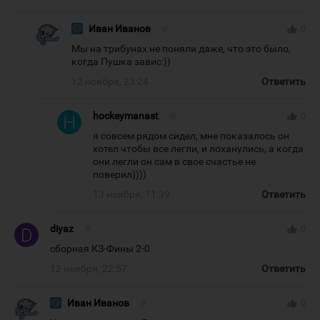
Иван Иванов
#
thumb_up
0
Мы на трибунах не поняли даже, что это было,
когда Пушка завис:))
12 ноября, 23:24
Ответить
hockeymanast
#
thumb_up
0
я совсем рядом сидел, мне показалось он
хотел чтобы все легли, и лоханулись, а когда
они легли он сам в свое счастье не
поверил))))
13 ноября, 11:39
Ответить
diyaz
#
thumb_up
0
сборная КЗ-Фины 2-0
12 ноября, 22:57
Ответить
Иван Иванов
#
thumb_up
0