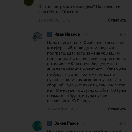
Опять наигрывать молодых? Наигрывали,
спасибо, на 10 месте.
13 ноября, 13:42
Ответить
Иван Иванов
#
thumb_up
0
Надо наигрывать. Особенно, когда счет
комфортный, надо дать молодежи
поиграть. Щас есть замена убывшим
ветеранам. Но на очереди вторая волна,
в том числе Краснослободцев, у него
еще пара сезонов может есть, Уппер уже
не будет играть. Поэтому молодые
нужны и время им игровое нужно. И о
сборной надо уже думать, так как легов
на ЧМ не будет, с других клубов КХЛ уже
подмоги не будет, и туда нужны
играющие в КХЛ люди.
13 ноября, 14:01
Ответить
Сакен Разов
#
thumb_up
0
Пока у нас не будет хороший очковый