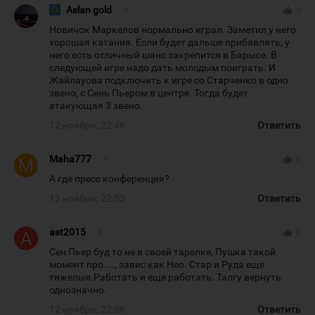
Aslan gold
#
thumb_up
0
Новичок Маркелов нормально играл. Заметил у него
хорошая катания. Если будет дальше прибавлять, у
него есть отличный шанс закрепится в Барысе. В
следующей игре надо дать молодым поиграть. И
Жайлауова подключить к игре со Старченко в одно
звено, с Сень Пьером в центре. Тогда будет
атакующая 3 звено.
12 ноября, 22:48
Ответить
Maha777
#
thumb_up
0
А где пресс конференция?
12 ноября, 22:53
Ответить
ast2015
#
thumb_up
0
Сен Пьер буд то не в своей тарелке, Пушка такой
момент про...., завис как Нео. Стар и Руда еще
тяжелые.Работать и еще работать. Талгу вернуть
однозначно.
12 ноября, 22:56
Ответить