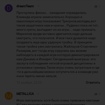
dreamTeam
#
thumb_up
0
Прогнулись финны... ожидания оправдались.
Команда играла замечательно.Хорошую и
смысловую игру показывает Трясунов,молодец вот
такие защитники нам и нужны.. Руденко пока не тот,
много суеты, выпадает он из игры... надо признать.
Маркелов вроде активно двигается,надо дальше
смотреть, что получится. И все-таки думается надо
создавать еще одну ударную тройку .В принципе
такая тройка уже смотрелась Жайлауов-Старченко-
Рымарев, вот тогда игру карусель мы можем
наблюдать в каждой игре которую демонстрировали
нам Динамо и Иокерит.Сегодняшний выигрыш -это
заслуга соблюдения четкой игровой дисциплины и
установки тренера.Такие игры очень затратные и где
-то в дальнейшем можно оступитьтся.а команде уже
очки терять никак нельзя.
12 ноября, 22:23
Ответить
METALLICA
#
thumb_up
0
Игра смотрелась хотя было очень тревожно местами
И Сава молодец видно с приходом Назарова