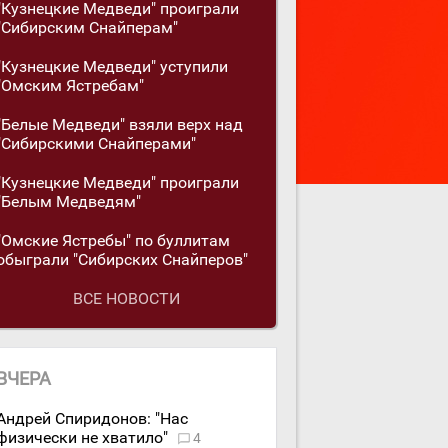
"Кузнецкие Медведи" проиграли
"Сибирским Снайперам"
"Кузнецкие Медведи" уступили
"Омским Ястребам"
"Белые Медведи" взяли верх над
"Сибирскими Снайперами"
"Кузнецкие Медведи" проиграли
"Белым Медведям"
"Омские Ястребы" по буллитам
обыграли "Сибирских Снайперов"
ВСЕ НОВОСТИ
ВЧЕРА
Андрей Спиридонов: "Нас
физически не хватило"
4