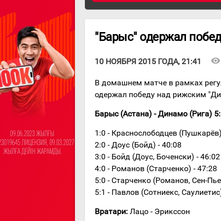
"Барыс" одержал побе
visibility
10 НОЯБРЯ 2015 ГОДА, 21:41
В домашнем матче в рамках регу
одержал победу над рижским "Ди
Барыс (Астана) - Динамо (Рига) 5:1 
1:0 - Краснослободцев (Пушкарёв) 
2:0 - Доус (Бойд) - 40:08
3:0 - Бойд (Доус, Боченски) - 46:02
4:0 - Романов (Старченко) - 47:28
5:0 - Старченко (Романов, Сен-Пьер
5:1 - Павлов (Сотниекс, Саулиетис)
Вратари:
Лацо - Эрикссон