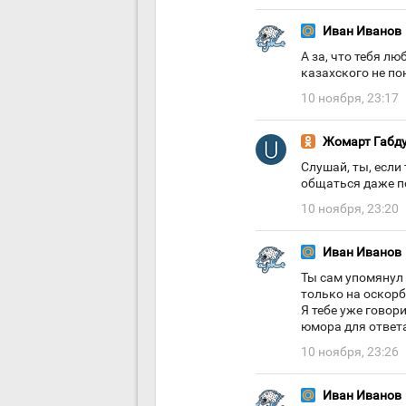
Иван Иванов
А за, что тебя л
казахского не п
10 ноября, 23:17
Жомарт Габд
Слушай, ты, если 
общаться даже по 
10 ноября, 23:20
Иван Иванов
Ты сам упомянул м
только на оскорб
Я тебе уже говори
юмора для ответа
10 ноября, 23:26
Иван Иванов