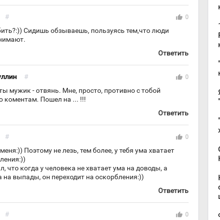
#
thumb_up
0
юбить?:)) Сидишь обзываешь, пользуясь тем,что люди
онимают.
Ответить
уллин
#
thumb_up
0
ты мужик - отвянь. Мне, просто, противно с тобой
коментам. Пошел на ... !!!
Ответить
#
thumb_up
0
еня:)) Поэтому не лезь, тем более, у тебя ума хватает
ления:))
л, что когда у человека не хватает ума на доводы, а
 на выпады, он переходит на оскорбления:))
Ответить
#
thumb_up
0