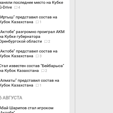
заняли последнее место на Кубке
G-Drive
4
"Иртыш" представил состав на
Кубок Казахстана
1
"Актобе" разгромно проиграл АКМ
на Кубке губернатора
Оренбургской области
2
"Актобе" представил состав на
Кубок Казахстана
3
Стал известен состав "Бейбарыса"
на Кубок Казахстана
2
"Алматы" представил состав на
Кубок Казахстана
1
6 АВГУСТА
Абай Шарипов стал игроком
"Актобе"