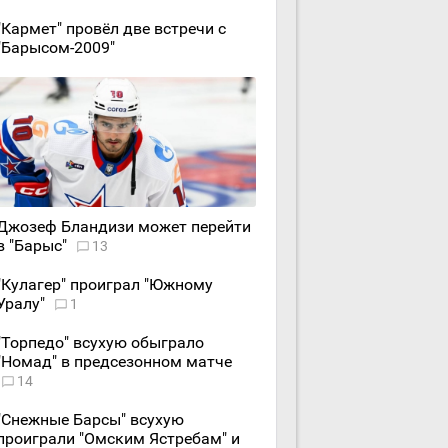
"Кармет" провёл две встречи с
"Барысом-2009"
Джозеф Бландизи может перейти
в "Барыс"
13
"Кулагер" проиграл "Южному
Уралу"
1
"Торпедо" всухую обыграло
"Номад" в предсезонном матче
14
"Снежные Барсы" всухую
проиграли "Омским Ястребам" и