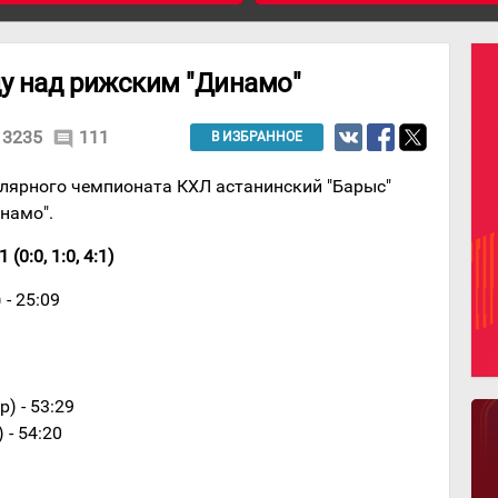
ду над рижским "Динамо"
3235
111
comment
В ИЗБРАННОЕ
лярного чемпионата КХЛ астанинский "Барыс"
намо".
(0:0, 1:0, 4:1)
- 25:09
) - 53:29
 - 54:20