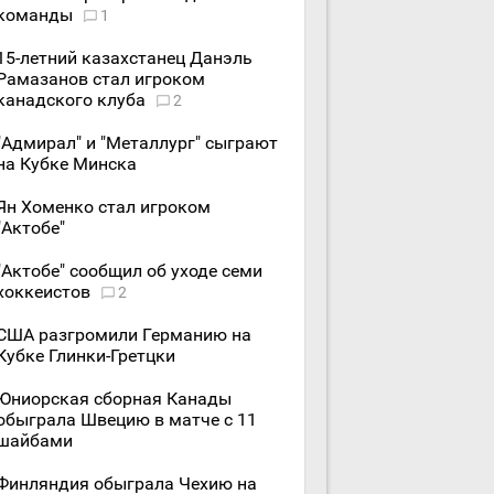
команды
1
15-летний казахстанец Данэль
Рамазанов стал игроком
канадского клуба
2
"Адмирал" и "Металлург" сыграют
на Кубке Минска
Ян Хоменко стал игроком
"Актобе"
"Актобе" сообщил об уходе семи
хоккеистов
2
США разгромили Германию на
Кубке Глинки-Гретцки
Юниорская сборная Канады
обыграла Швецию в матче с 11
шайбами
Финляндия обыграла Чехию на