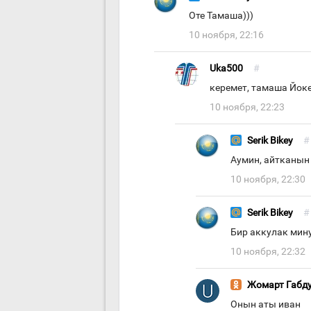
Оте Тамаша)))
10 ноября, 22:16
Uka500
#
керемет, тамаша Йок
10 ноября, 22:23
Serik Bikey
#
Аумин, айтканын
10 ноября, 22:30
Serik Bikey
#
Бир аккулак мин
10 ноября, 22:32
Жомарт Габд
Онын аты иван