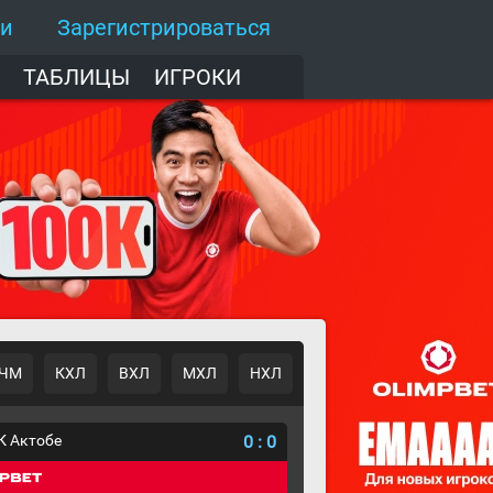
ти
Зарегистрироваться
ТАБЛИЦЫ
ИГРОКИ
ЧМ
КХЛ
ВХЛ
МХЛ
НХЛ
К Актобе
0
:
0