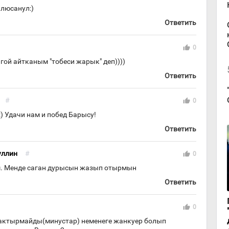
плюсанул:)
Ответить
thumb_up
0
 гой айтканым "тобеси жарык" деп))))
Ответить
#
thumb_up
0
) Удачи нам и побед Барысу!
Ответить
уллин
#
thumb_up
0
. Менде саган дурысын жазып отырмын
Ответить
thumb_up
0
жактырмайды(минустар) неменеге жанкуер болып