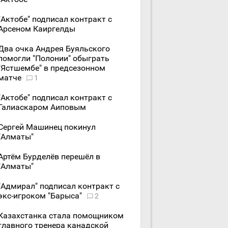
"Актобе" подписал контракт с
Арсеном Каиргелды
Два очка Андрея Буяльского
помогли "Полонии" обыграть
"Ястшембе" в предсезонном
матче
1
"Актобе" подписал контракт с
Галиаскаром Аиповым
Сергей Машинец покинул
"Алматы"
Артём Бурделёв перешёл в
"Алматы"
"Адмирал" подписал контракт с
экс-игроком "Барыса"
2
Казахстанка стала помощником
главного тренера канадской