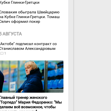
Кубке Глинки-Гретцки
Словакия обыграла Швейцарию
на Кубке Глинки-Гретцки. Томаш
Селич оформил покер
5 АВГУСТА
"Актобе" подписал контракт со
Станиславом Александровым
1
Главный тренер женского
"Торпедо" Мария Федоренко: "Мы
делаем всё возможное, чтобы