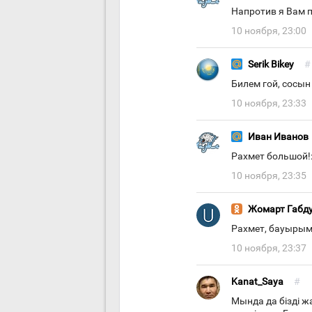
Напротив я Вам 
10 ноября, 23:00
Serik Bikey
#
Билем гой, сосын
10 ноября, 23:33
Иван Иванов
Рахмет большой!:
10 ноября, 23:35
Жомарт Габд
Рахмет, бауырым
10 ноября, 23:37
Kanat_Saya
#
Мында да бізді 