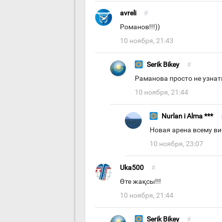
avreli
#
Романов!!!))
10 ноября, 21:43
Serik Bikey
#
Раманова просто не узнать
10 ноября, 21:44
Nurlan i Alma ***
Новая арена всему вин
10 ноября, 23:07
Uka500
#
Өте жақсы!!!
10 ноября, 21:44
Serik Bikey
#