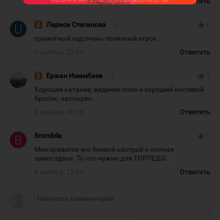
5 ноября, 20:20
Ответить
Лариса Степанова
#
thumb_up
0
грамотный ход очень полезный игрок
5 ноября, 22:44
Ответить
Ержан Имамбаев
#
thumb_up
0
Хорошее катание, видение поля и хороший кистевой
бросок, настырен.
6 ноября, 06:38
Ответить
Brombila
#
thumb_up
0
Мне нравится его боевой настрой и полная
самоотдача. То что нужно для ТОРПЕДО.
6 ноября, 12:15
Ответить