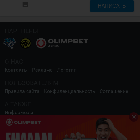
insert_photo
НАПИСАТЬ
ПАРТНЁРЫ
О НАС
Контакты
Реклама
Логотип
ПОЛЬЗОВАТЕЛЯМ
Правила сайта
Конфиденциальность
Соглашение
А ТАКЖЕ
Информеры
СОЦИАЛЬНЫЕ СЕТИ