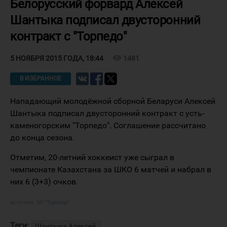
Белорусский форвард Алексей
Шантыка подписал двусторонний
контракт с "Торпедо"
visibility
1481
5 НОЯБРЯ 2015 ГОДА, 18:44
В ИЗБРАННОЕ
Нападающий молодёжной сборной Беларуси Алексей
Шантыка подписал двусторонний контракт с усть-
каменогорским "Торпедо". Соглашение рассчитано
до конца сезона.
Отметим, 20-летний хоккеист уже сыграл в
чемпионате Казахстана за ШКО 6 матчей и набрал в
них 6 (3+3) очков.
источник:
ХК "Торпедо"
Теги:
Шантыка Алексей