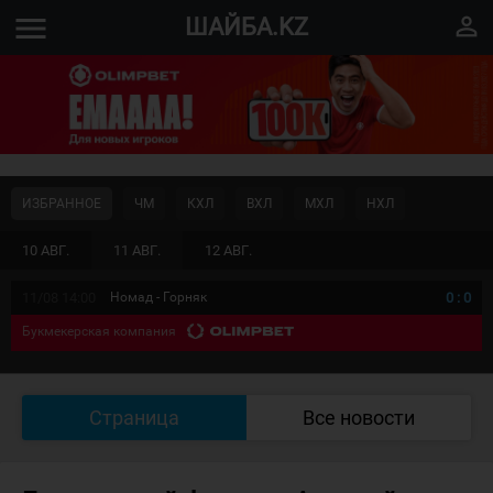
menu
perm_identity
ШАЙБА.KZ
ИЗБРАННОЕ
ЧМ
КХЛ
ВХЛ
МХЛ
НХЛ
10 АВГ.
11 АВГ.
12 АВГ.
11/08 14:00
Номад - Горняк
0
:
0
Букмекерская компания
Страница
Все новости