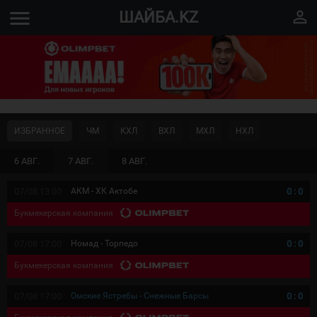
menu
perm_identity
ШАЙБА.KZ
ИЗБРАННОЕ
ЧМ
КХЛ
ВХЛ
МХЛ
НХЛ
6 АВГ.
7 АВГ.
8 АВГ.
07/08 13:00
АКМ - ХК Актобе
0
:
0
Букмекерская компания
07/08 17:00
Номад - Торпедо
0
:
0
Букмекерская компания
07/08 17:00
Омские Ястребы - Снежные Барсы
0
:
0