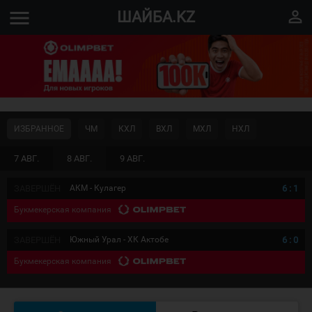
menu
perm_identity
ШАЙБА.KZ
ИЗБРАННОЕ
ЧМ
КХЛ
ВХЛ
МХЛ
НХЛ
7 АВГ.
8 АВГ.
9 АВГ.
ЗАВЕРШЁН
АКМ - Кулагер
6
:
1
Букмекерская компания
ЗАВЕРШЁН
Южный Урал - ХК Актобе
6
:
0
Букмекерская компания