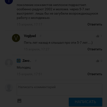
поколение хоккеистов неплохое подрастает.
особенно радуют 2002 и моложе. через 5-7 лет
выстрелят. лишь бы не загубили возрождающуюся
работу с молодежью.
15 апреля, 17:17
Ответить
Vzglyad
#
thumb_up
1
Пять лет назад я слышал про эти 5-7 лет....)
15 апреля, 17:27
Ответить
Zevc .
#
thumb_up
0
Молодец
15 апреля, 17:51
Ответить
insert_photo
НАПИСАТЬ