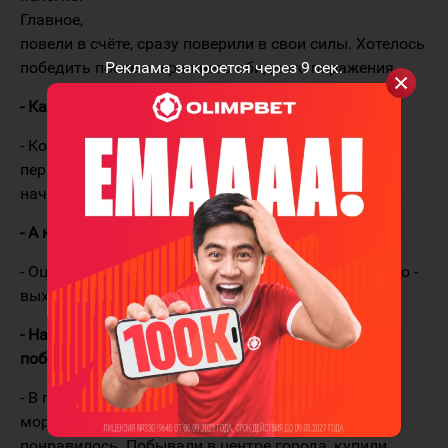
Главное,
повели в счёте, сразу поверили в свои силы. Хотелось
победить после вчерашнего обидного поражения.
Реклама закроется через
8
сек.
- Как оценишь игру соперника?
- Команда быстрая, особенно это было заметно в
первые минуты матча. Но мы сдержали натиск,
начали доминировать, показывать свою игру.
- А какую оценку дашь себе?
- Оценивать мою игру будут другие люди. Моё дело -
выходить и делать свою работу.
- Напоследок, пару слов о Ницце. Где уже успели
побывать?
- В первый день, когда прилетели, сразу пошли на
море, прогулялись по набережной, очень
понравилось. Побывали в центре города, купили