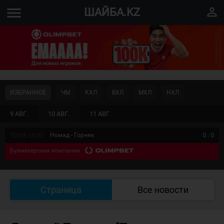
menu
perm_identity
ШАЙБА.KZ
ИЗБРАННОЕ
ЧМ
КХЛ
ВХЛ
МХЛ
НХЛ
9 АВГ.
10 АВГ.
11 АВГ.
10/08 14:00
Номад - Горняк
0
:
0
Букмекерская компания
Страница
Все новости