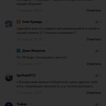
нашей сборной!!
15 апреля, 09:24
Ответить
Олег Кумеда
#
thumb_up
0
Сделайте всю эту неделю запоминающейся в своей и
нашей памяти )) ! Успехов и везения !!!
15 апреля, 09:55
Ответить
Диас Жакупов
#
thumb_up
0
По ТВ будут показывать матчи?
15 апреля, 16:51
Ответить
Igorkop2012
#
thumb_up
0
с белорусами можно побороться, шанс один из трёх
есть, норвежцам проиграть, а у галлов выиграть.
15 апреля, 16:55
Ответить
Tnebev
#
thumb_up
0