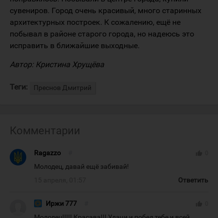
сувениров. Город очень красивый, много старинных
архитектурных построек. К сожалению, ещё не
побывал в районе старого города, но надеюсь это
исправить в ближайшие выходные.
Автор: Кристина Хрущёва
Теги:
Преснов Дмитрий
Комментарии
Ragazzo
#
thumb_up
0
Молодец, давай ещё забивай!
15 апреля, 01:57
Ответить
Иржи 777
#
thumb_up
0
Молодец!!!!! Красава!!! Удачи и побед тебе и всей