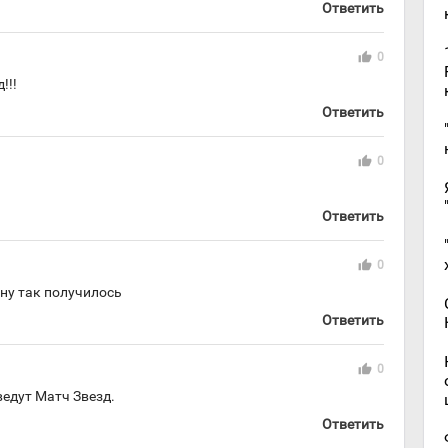
Ответить
thumb_up
0
!!!
Ответить
thumb_up
0
Ответить
thumb_up
0
(ну так получилось
Ответить
thumb_up
0
ведут Матч Звезд.
Ответить