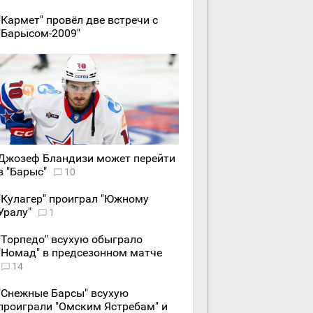
"Кармет" провёл две встречи с
"Барысом-2009"
Джозеф Бландизи может перейти
в "Барыс"
10
"Кулагер" проиграл "Южному
Уралу"
1
"Торпедо" всухую обыграло
"Номад" в предсезонном матче
14
"Снежные Барсы" всухую
проиграли "Омским Ястребам" и