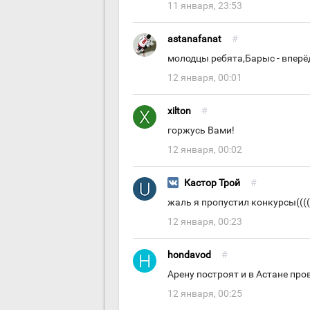
11 января, 23:53
astanafanat
#
молодцы ребята,Барыс - вперёд
12 января, 00:01
xilton
#
горжусь Вами!
12 января, 00:02
Кастор Трой
#
жаль я пропустил конкурсы(((
12 января, 00:23
hondavod
#
Арену построят и в Астане про
12 января, 00:25