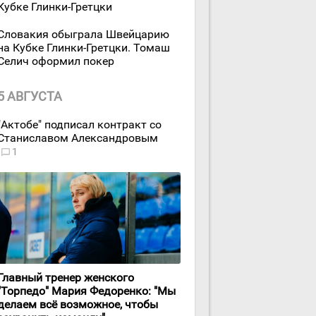
Кубке Глинки-Гретцки
Словакия обыграла Швейцарию
на Кубке Глинки-Гретцки. Томаш
Селич оформил покер
5 АВГУСТА
"Актобе" подписал контракт со
Станиславом Александровым
1
Главный тренер женского
"Торпедо" Мария Федоренко: "Мы
делаем всё возможное, чтобы