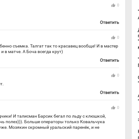
thumb_up
0
Ответить
thumb_up
0
енно съемка. Талгат так то красавец вообще! И в мастер
и в матче. А Боча всегда крут)
Ответить
thumb_up
0
т.
Ответить
thumb_up
0
дчики! И талисман Барсик бегал по льду с клюшкой,
ачь полез))). Больше операторы только Ковальчука
уже. Мозякин скромный уральский паренёк, и не