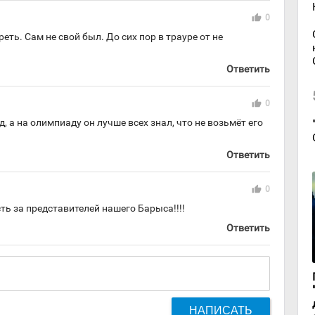
thumb_up
0
ть. Сам не свой был. До сих пор в трауре от не
Ответить
thumb_up
0
д, а на олимпиаду он лучше всех знал, что не возьмёт его
Ответить
thumb_up
0
ть за представителей нашего Барыса!!!!
Ответить
НАПИСАТЬ