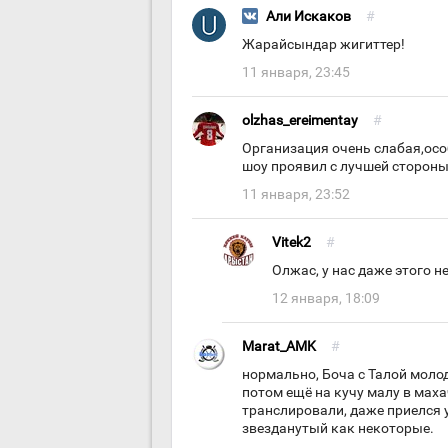
Али Искаков
#
Жарайсындар жигиттер!
11 января, 23:45
olzhas_ereimentay
#
Организация очень слабая,особ
шоу проявил с лучшей стороны 
11 января, 23:52
Vitek2
#
Олжас, у нас даже этого не
12 января, 18:09
Marat_AMK
#
нормально, Боча с Талой моло
потом ещё на кучу малу в мах
транслировали, даже приелся 
звезданутый как некоторые.