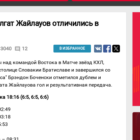
лгат Жайлауов отличились в
3040
12
comment
В ИЗБРАННОЕ
 над командой Востока в Матче звёзд КХЛ,
столице Словакии Братиславе и завершился со
са" Брэндон Боченски отметился дублем и
гата Жайлауова гол и результативная передача.
18:16 (6:5, 6:5, 6:6)
02:49
03:18
5:53
) – 08:31