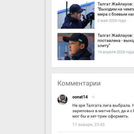
Талгат Жайлауов:
"Выходим на чемп
мира с боевым на
2 мая 2026 года
Талгат Жайлауов:
поставлена - выхо
элиту"
14 апреля 2026 года
Комментарии
const14
#
Не зря Талгата лига выбрала.
зариповых в матче был, да и с
мог бы и хет-трик оформить.
11 января, 23:43