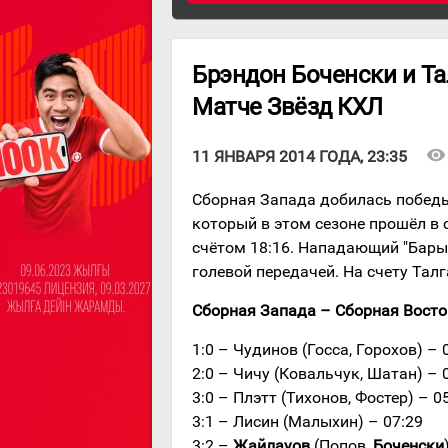
Брэндон Боченски и Та
Матче Звёзд КХЛ
visibility
11 ЯНВАРЯ 2014 ГОДА, 23:35
Сборная Запада добилась победы
который в этом сезоне прошёл в 
счётом 18:16. Нападающий "Бары
голевой передачей. На счету Тал
Сборная Запада – Сборная Востока 
1:0 – Чудинов (Госса, Горохов) – 
2:0 – Чичу (Ковальчук, Шатан) – 
3:0 – Плэтт (Тихонов, Фостер) – 0
3:1 – Лисин (Малыхин) – 07:29
3:2 –
Жайлауов
(Попов,
Боченски