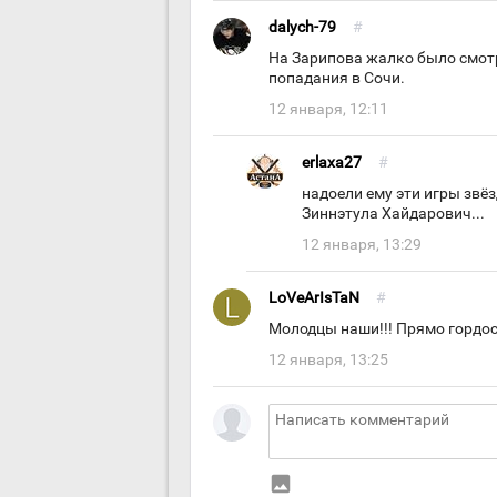
dalych-79
#
На Зарипова жалко было смотре
попадания в Сочи.
12 января, 12:11
erlaxa27
#
надоели ему эти игры звёз
Зиннэтула Хайдарович...
12 января, 13:29
LoVeArIsTaN
#
Молодцы наши!!! Прямо гордос
12 января, 13:25
insert_photo