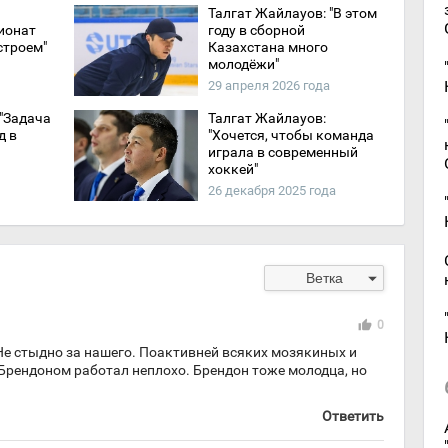
Талгат Жайлауов: "В этом
ионат
году в сборной
строем"
Казахстана много
молодёжи"
29 апреля 2026 года
 "Задача
Талгат Жайлауов:
д в
"Хочется, чтобы команда
играла в современный
хоккей"
26 декабря 2025 года
arrow_drop_down
Ветка
thumb_up
0
 Не стыдно за нашего. Поактивней всяких мозякиных и
 Брендоном работал неплохо. Брендон тоже молодца, но
Ответить