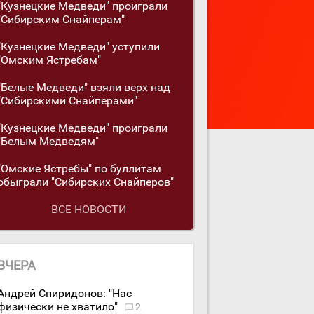
"Кузнецкие Медведи" проиграли
"Сибирским Снайперам"
"Кузнецкие Медведи" уступили
"Омским Ястребам"
"Белые Медведи" взяли верх над
"Сибирскими Снайперами"
"Кузнецкие Медведи" проиграли
"Белым Медведям"
"Омские Ястребы" по буллитам
обыграли "Сибирских Снайперов"
ВСЕ НОВОСТИ
ВЧЕРА
Андрей Спиридонов: "Нас
физически не хватило"
2