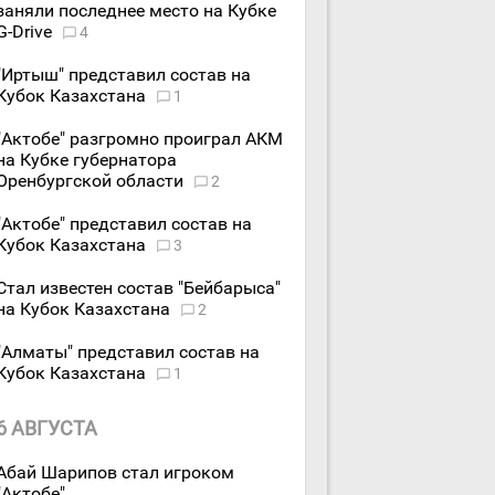
заняли последнее место на Кубке
G-Drive
4
"Иртыш" представил состав на
Кубок Казахстана
1
"Актобе" разгромно проиграл АКМ
на Кубке губернатора
Оренбургской области
2
"Актобе" представил состав на
Кубок Казахстана
3
Стал известен состав "Бейбарыса"
на Кубок Казахстана
2
"Алматы" представил состав на
Кубок Казахстана
1
6 АВГУСТА
Абай Шарипов стал игроком
"Актобе"