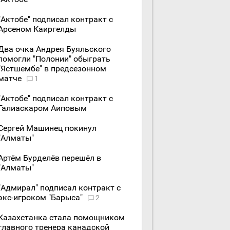
"Актобе" подписал контракт с
Арсеном Каиргелды
Два очка Андрея Буяльского
помогли "Полонии" обыграть
"Ястшембе" в предсезонном
матче
1
"Актобе" подписал контракт с
Галиаскаром Аиповым
Сергей Машинец покинул
"Алматы"
Артём Бурделёв перешёл в
"Алматы"
"Адмирал" подписал контракт с
экс-игроком "Барыса"
2
Казахстанка стала помощником
главного тренера канадской