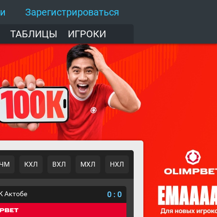
ти
Зарегистрироваться
ТАБЛИЦЫ
ИГРОКИ
ЧМ
КХЛ
ВХЛ
МХЛ
НХЛ
К Актобе
0
:
0