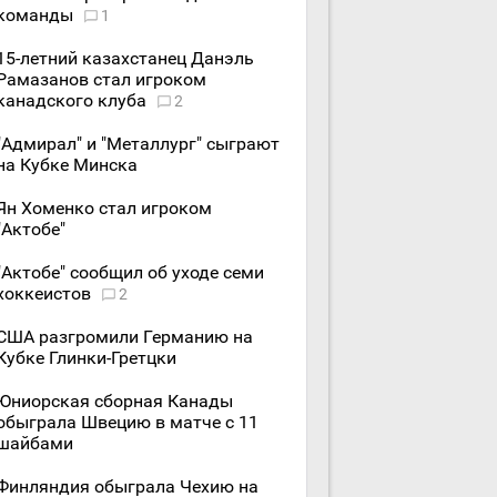
команды
1
15-летний казахстанец Данэль
Рамазанов стал игроком
канадского клуба
2
"Адмирал" и "Металлург" сыграют
на Кубке Минска
Ян Хоменко стал игроком
"Актобе"
"Актобе" сообщил об уходе семи
хоккеистов
2
США разгромили Германию на
Кубке Глинки-Гретцки
Юниорская сборная Канады
обыграла Швецию в матче с 11
шайбами
Финляндия обыграла Чехию на