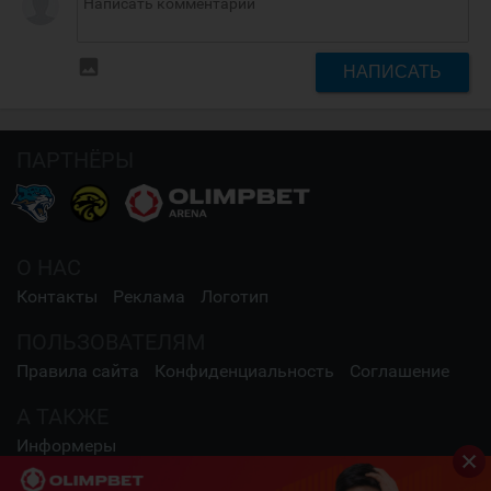
insert_photo
НАПИСАТЬ
ПАРТНЁРЫ
О НАС
Контакты
Реклама
Логотип
ПОЛЬЗОВАТЕЛЯМ
Правила сайта
Конфиденциальность
Соглашение
А ТАКЖЕ
Информеры
СОЦИАЛЬНЫЕ СЕТИ