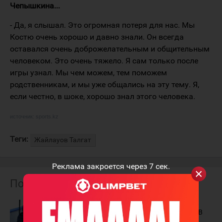
Чепышкина...
- Да, я слышал. Это огромная потеря для нас. Мы
Костю очень хорошо и давно знали. Он всегда
оставался очень доброжелательным и общительным
человеком. Это очень тяжело. Я сам только после
игры узнал. Мы чем можем, тем поможем
родственникам, и мы уже общались на эту тему. Я,
если честно, в шоке, хорошо знал этого человека.
источник:
sports.kz
Теги:
Жайлауов Талгат
Реклама закроется через
7
сек.
Похожие материалы
Талгат
Талгат
Жайлауов:
Жайлауов: "В
"Выходим на
этом году в