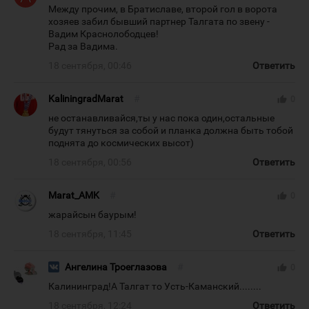
Между прочим, в Братиславе, второй гол в ворота
хозяев забил бывший партнер Талгата по звену -
Вадим Краснолободцев!
Рад за Вадима.
18 сентября, 00:46
Ответить
KaliningradMarat
#
thumb_up
0
не останавливайся,ты у нас пока один,остальные
будут тянуться за собой и планка должна быть тобой
поднята до космических высот)
18 сентября, 00:56
Ответить
Marat_AMK
#
thumb_up
0
жарайсын баурым!
18 сентября, 11:45
Ответить
Ангелина Троеглазова
#
thumb_up
0
Калининград!А Талгат то Усть-Каманский........
18 сентября, 12:24
Ответить