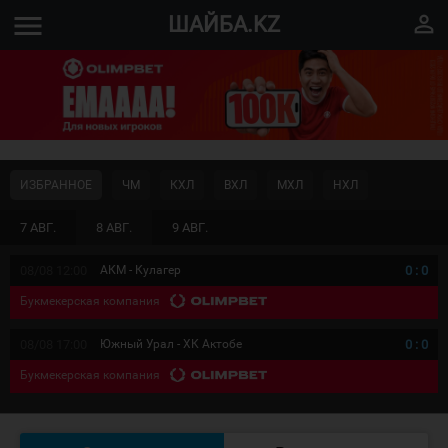
menu
perm_identity
ШАЙБА.KZ
ИЗБРАННОЕ
ЧМ
КХЛ
ВХЛ
МХЛ
НХЛ
7 АВГ.
8 АВГ.
9 АВГ.
08/08 12:00
АКМ - Кулагер
0
:
0
Букмекерская компания
08/08 17:00
Южный Урал - ХК Актобе
0
:
0
Букмекерская компания