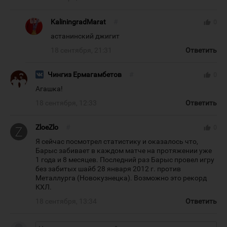
KaliningradMarat
#
thumb_up
0
астанинский джигит
18 сентября, 21:31
Ответить
Чингиз Ермагамбетов
#
thumb_up
0
Агашка!
18 сентября, 12:33
Ответить
ZloeZlo
#
thumb_up
0
Я сейчас посмотрел статистику и оказалось что,
Барыс забивает в каждом матче на протяжении уже
1 года и 8 месяцев. Последний раз Барыс провел игру
без забитых шайб 28 января 2012 г. против
Металлурга (Новокузнецка). Возможно это рекорд
КХЛ.
18 сентября, 13:34
Ответить