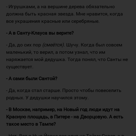
- Игрушками, а на вершине дерева обязательно
должна быть красная звезда. Мне нравится, когда
все украшения красные или серебряные.
- А в Санту-Клауса вы верите?
- Да, до сих пор
(смеётся)
. Шучу. Когда был совсем
маленький, то верил, а потом узнал, что им
наряжается мой дедушка. Тогда понял, что Санты не
существует.
- А сами были Сантой?
- Да, когда стал старше. Просто чтобы повеселить
родных. У дедушки научился этому.
- В Москве, например, на Новый год люди идут на
Красную площадь, в Питере - на Дворцовую. А есть
такое место в Тампе?
- Нет. Вот в Нью-Йорке все идут на Таймс-Сквер, а в