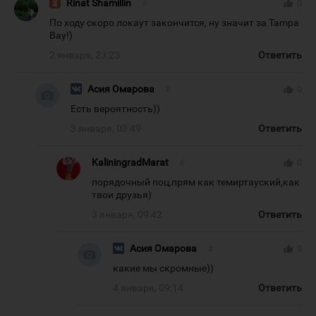
Rinat Shamillin
#
thumb_up
0
По ходу скоро локаут закончится, ну значит за Tampa
Bay!)
2 января, 23:23
Ответить
Асия Омарова
#
thumb_up
0
Есть вероятность))
3 января, 03:49
Ответить
KaliningradMarat
#
thumb_up
0
порядочный поц,прям как темиртауский,как
твои друзья)
3 января, 09:42
Ответить
Асия Омарова
#
thumb_up
0
какие мы скромные))
4 января, 09:14
Ответить