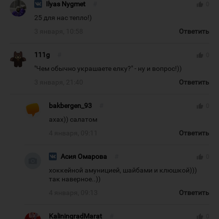
Ilyas Nygmet
#
thumb_up
0
25 для нас тепло!)
3 января, 10:58
Ответить
111g
#
thumb_up
0
"Чем обычно украшаете елку?" - ну и вопрос!))
3 января, 21:40
Ответить
bakbergen_93
#
thumb_up
0
ахах)) салатом
4 января, 09:11
Ответить
Асия Омарова
#
thumb_up
0
хоккейной амуницией, шайбами и клюшкой)))
так наверное..))
4 января, 09:13
Ответить
KaliningradMarat
#
thumb_up
0