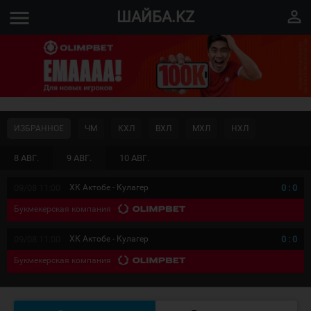
menu
perm_identity
ШАЙБА.KZ
ИЗБРАННОЕ
ЧМ
КХЛ
ВХЛ
МХЛ
НХЛ
8 АВГ.
9 АВГ.
10 АВГ.
09/08 11:00
ХК Актобе - Кулагер
0
:
0
Букмекерская компания
09/08 11:00
ХК Актобе - Кулагер
0
:
0
Букмекерская компания