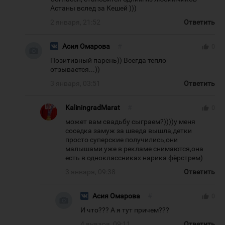
Астаны вслед за Кешей )))
2 января, 21:52
Ответить
Асия Омарова
#
thumb_up
0
Позитивный парень)) Всегда тепло
отзывается...))
3 января, 03:51
Ответить
KaliningradMarat
#
thumb_up
0
может вам свадьбу сыграем?))))у меня
соседка замуж за шведа вышла,детки
просто суперские получились,они
малышами уже в рекламе снимаются,она
есть в одноклассниках нарика фёрстрем)
3 января, 09:38
Ответить
Асия Омарова
#
thumb_up
0
И что??? А я тут причем???
4 января, 09:11
Ответить