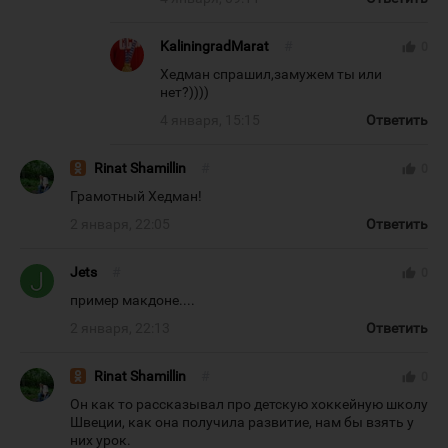
KaliningradMarat
#
thumb_up
0
Хедман спрашил,замужем ты или
нет?))))
4 января, 15:15
Ответить
Rinat Shamillin
#
thumb_up
0
Грамотный Хедман!
2 января, 22:05
Ответить
Jets
#
thumb_up
0
пример макдоне....
2 января, 22:13
Ответить
Rinat Shamillin
#
thumb_up
0
Он как то рассказывал про детскую хоккейную школу
Швеции, как она получила развитие, нам бы взять у
них урок.