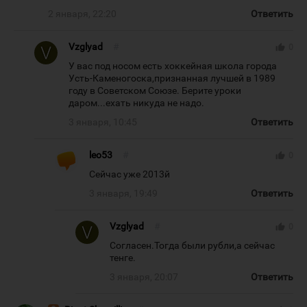
2 января, 22:20
Ответить
Vzglyad
#
thumb_up
0
У вас под носом есть хоккейная школа города
Усть-Каменогоска,признанная лучшей в 1989
году в Советском Союзе. Берите уроки
даром...ехать никуда не надо.
3 января, 10:45
Ответить
leo53
#
thumb_up
0
Сейчас уже 2013й
3 января, 19:49
Ответить
Vzglyad
#
thumb_up
0
Согласен.Тогда были рубли,а сейчас
тенге.
3 января, 20:07
Ответить