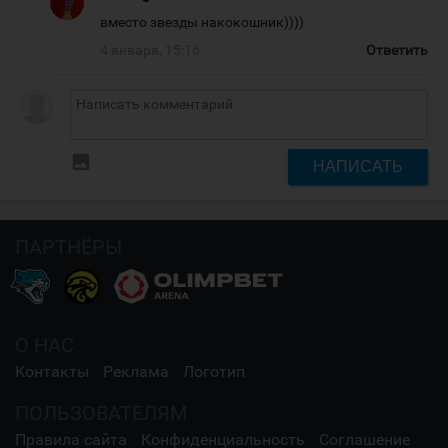
вместо звезды накокошник))))
4 января, 15:16
Ответить
insert_photo
НАПИСАТЬ
ПАРТНЁРЫ
О НАС
Контакты
Реклама
Логотип
ПОЛЬЗОВАТЕЛЯМ
Правила сайта
Конфиденциальность
Соглашение