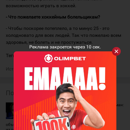
возможностью играть в хоккей.
- Что пожелаете хоккейным болельщикам?
- Чтобы поскорее потеплело, а то минус 25 - это
холодновато для всех людей. Так что пожелаю всем
здоровья, не болеть и не простужаться.
Реклама закроется через
9
сек.
Теги:
Хедман Виктор
Источник:
Чемпионат.com
Похожие материалы
Бывший
Виктор Хедман:
защитник
"Казахстан
"Барыса"
отличается
Виктор Хедман
своим
объявил о временном уходе
патриотизмом"
из хоккея. Причина всех