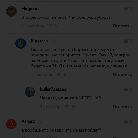
Flagman
#
thumb_up
0
В Барысе мест много? Или Соларева уберут?
12 октября, 20:26
Ответить
Ragazzo
#
thumb_up
0
Глазачева не будет в Барысе, потому что
"правильные приоритеты" рулят. Ему 27, заигран
за Россию, ждать 4 года нет резона, тогда ему
будет уже 31. Да и скамейка через чур длинная.
12 октября, 20:45
Ответить
buller7astana
#
thumb_up
0
Через чур пишется ЧЕРЕСЧУР
12 октября, 22:01
Ответить
AskarZ
#
thumb_up
0
а вообще кто сказал что к нам пойдет?