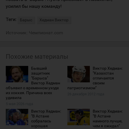
усилил бы нашу команду!
Теги:
Барыс
Хедман Виктор
Источник:
Чемпионат.com
Похожие материалы
Бывший
Виктор Хедман:
защитник
"Казахстан
"Барыса"
отличается
Виктор Хедман
своим
объявил о временном уходе
патриотизмом"
из хоккея. Причина всех
26 декабря 2012 года
удивила
5 мая 2026 года
Виктор Хедман:
Виктор Хедман:
"В Астане
"В Астане
собралась
намного лучше,
хорошая
чем я ожидал"