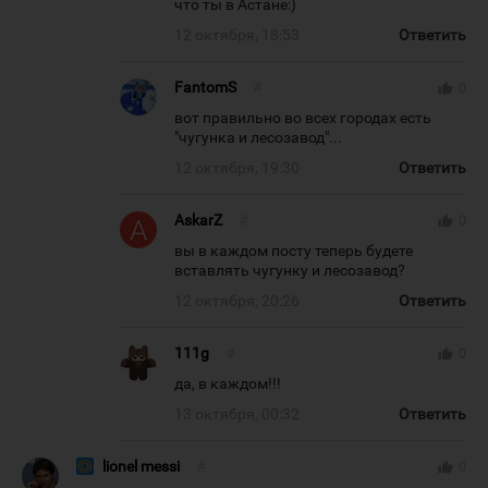
что ты в Астане:)
12 октября, 18:53
Ответить
FantomS
#
thumb_up
0
вот правильно во всех городах есть
"чугунка и лесозавод"...
12 октября, 19:30
Ответить
AskarZ
#
thumb_up
0
вы в каждом посту теперь будете
вставлять чугунку и лесозавод?
12 октября, 20:26
Ответить
111g
#
thumb_up
0
да, в каждом!!!
13 октября, 00:32
Ответить
lionel messi
#
thumb_up
0