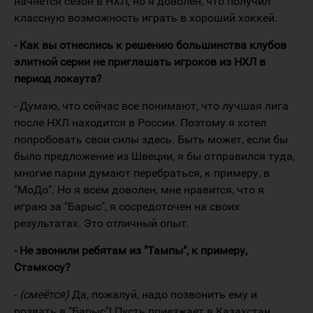
начнётся сезон в НХЛ, но я доволен, что получил
классную возможность играть в хороший хоккей.
- Как вы отнеслись к решению большинства клубов
элитной серии не приглашать игроков из НХЛ в
период локаута?
- Думаю, что сейчас все понимают, что лучшая лига
после НХЛ находится в России. Поэтому я хотел
попробовать свои силы здесь. Быть может, если бы
было предложение из Швеции, я бы отправился туда,
многие парни думают перебраться, к примеру, в
"МоДо". Но я всем доволен, мне нравится, что я
играю за "Барыс", я сосредоточен на своих
результатах. Это отличный опыт.
- Не звонили ребятам из "Тампы", к примеру,
Стэмкосу?
-
(смеётся)
Да, пожалуй, надо позвонить ему и
позвать в "Барыс"! Пусть приезжает в Казахстан,