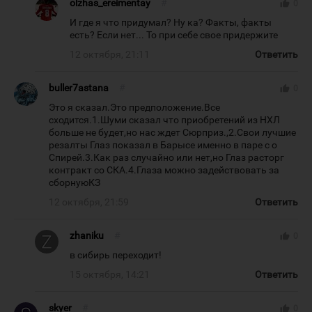
olzhas_ereimentay
#
thumb_up
0
И где я что придумал? Ну ка? Факты, факты
есть? Если нет... То при себе свое придержите
12 октября, 21:11
Ответить
buller7astana
#
thumb_up
0
Это я сказал.Это предположение.Все
сходится.1.Шуми сказал что приобретений из НХЛ
больше не будет,но нас ждет Сюрприз.,2.Свои лучшие
резалты Глаз показал в Барысе именно в паре с о
Спирей.3.Как раз случайно или нет,но Глаз расторг
контракт со СКА.4.Глаза можно задействовать за
сборнуюКЗ
12 октября, 21:59
Ответить
zhaniku
#
thumb_up
0
в сибирь переходит!
15 октября, 14:21
Ответить
skyer
#
thumb_up
0