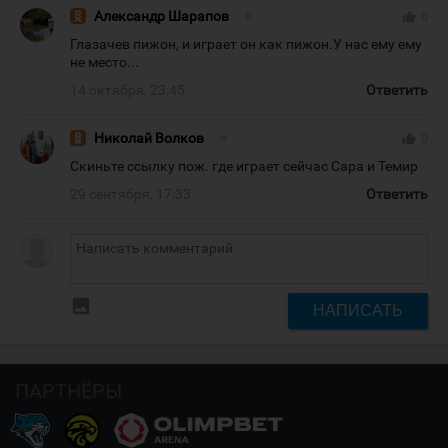
Александр Шарапов
#
thumb_up
0
Глазачев пижон, и играет он как пижон.У нас ему ему
не место...
14 октября, 23:45
Ответить
Николай Волков
#
thumb_up
0
Скиньте ссылку пож. где играет сейчас Сара и Темир
29 сентября, 17:33
Ответить
insert_photo
НАПИСАТЬ
ПАРТНЁРЫ