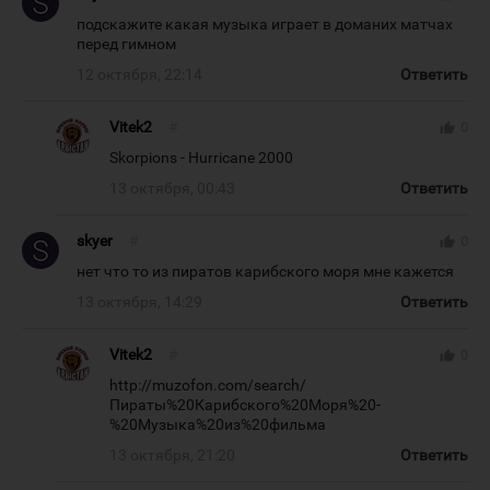
подскажите какая музыка играет в доманих матчах
перед гимном
12 октября, 22:14
Ответить
Vitek2
#
thumb_up
0
Skorpions - Hurricane 2000
13 октября, 00:43
Ответить
skyer
#
thumb_up
0
нет что то из пиратов карибского моря мне кажется
13 октября, 14:29
Ответить
Vitek2
#
thumb_up
0
http://muzofon.com/search/
Пираты%20Карибского%20Моря%20-
%20Музыка%20из%20фильма
13 октября, 21:20
Ответить