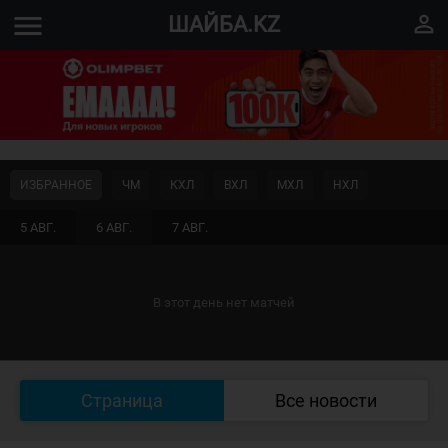
menu
perm_identity
ШАЙБА.KZ
ИЗБРАННОЕ
ЧМ
КХЛ
ВХЛ
МХЛ
НХЛ
5 АВГ.
6 АВГ.
7 АВГ.
В этот день нет матчей
Страница
Все новости