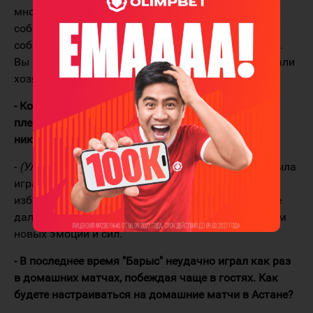
многие прочат "Металлургу" победу. Команда
собрана из опытных мастеров. Но и мы не
собираемся просто так отдавать игры без борьбы.
Вы видели, что мы и вчера временами переигрывали
хозяев. Но сегодня получилось выиграть.
- Команда собирается отметить первую победу в
плей-офф, ведь уже четвертый год "Барыс" не мог
никак выиграть хотя бы один матч?
-
(Улыбается)
Мы не думали об этом. Установка была
играть на результат. Хорошо, что впервые мы
избежали встречи с "Ак Барсом", который нам и не
дал ни одного шанса. Конечно, победа придаст нам
новых эмоций и сил.
- В последнее время "Барыс" неудачно играл как раз
в домашних матчах, побеждая чаще в гостях. Как
будете настраиваться на домашние матчи в Астане?