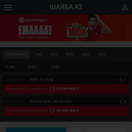
menu
perm_identity
ШАЙБА.KZ
ИЗБРАННОЕ
ЧМ
КХЛ
ВХЛ
МХЛ
НХЛ
7 АВГ.
8 АВГ.
9 АВГ.
ЗАВЕРШЁН
АКМ - Кулагер
6
:
1
Букмекерская компания
ЗАВЕРШЁН
Южный Урал - ХК Актобе
6
:
0
Букмекерская компания