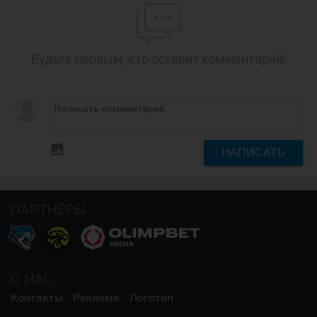
Будьте первым, кто оставит комментарий!
insert_photo
НАПИСАТЬ
ПАРТНЁРЫ
О НАС
Контакты
Реклама
Логотип