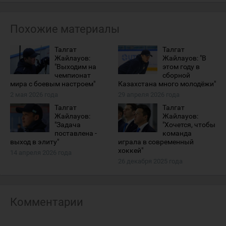
Похожие материалы
Талгат
Талгат
Жайлауов:
Жайлауов: "В
"Выходим на
этом году в
чемпионат
сборной
мира с боевым настроем"
Казахстана много молодёжи"
2 мая 2026 года
29 апреля 2026 года
Талгат
Талгат
Жайлауов:
Жайлауов:
"Задача
"Хочется, чтобы
поставлена -
команда
выход в элиту"
играла в современный
хоккей"
14 апреля 2026 года
26 декабря 2025 года
Комментарии