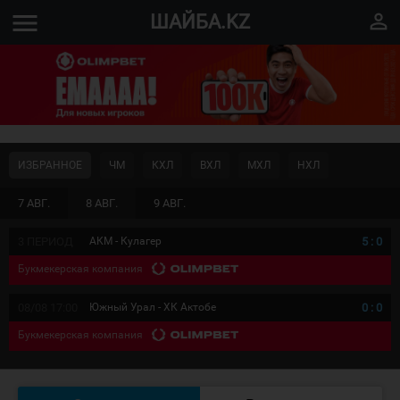
menu
perm_identity
ШАЙБА.KZ
ИЗБРАННОЕ
ЧМ
КХЛ
ВХЛ
МХЛ
НХЛ
7 АВГ.
8 АВГ.
9 АВГ.
3 ПЕРИОД
АКМ - Кулагер
5
:
0
Букмекерская компания
08/08 17:00
Южный Урал - ХК Актобе
0
:
0
Букмекерская компания