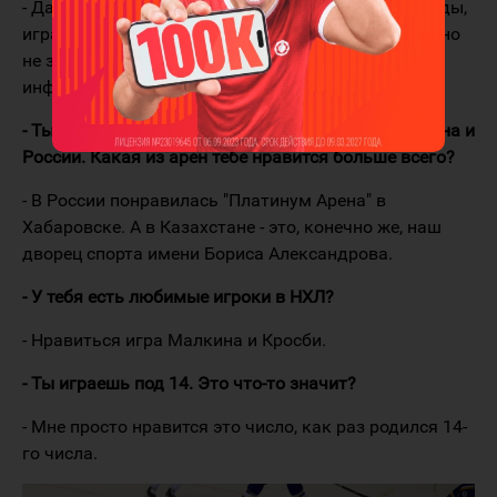
- Да, отчасти я согласен с этим. Некоторые команды,
играющие в Чемпионате Казахстана, действительно
не затерялись бы в ВХЛ. Но всё портит
инфраструктура.
- Ты побывал на многих ледовых аренах Казахстана и
России. Какая из арен тебе нравится больше всего?
- В России понравилась "Платинум Арена" в
Хабаровске. А в Казахстане - это, конечно же, наш
дворец спорта имени Бориса Александрова.
- У тебя есть любимые игроки в НХЛ?
- Нравиться игра Малкина и Кросби.
- Ты играешь под 14. Это что-то значит?
- Мне просто нравится это число, как раз родился 14-
го числа.