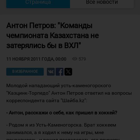
Страница
Все новости
Антон Петров: "Команды
чемпионата Казахстана не
затерялись бы в ВХЛ"
visibility
579
11 НОЯБРЯ 2011 ГОДА, 00:00
В ИЗБРАННОЕ
Молодой нападающий усть-каменогорского
"Казцинк-Торпедо" Антон Петров ответил на вопросы
корреспондента сайта "Шайба.kz":
- Антон, расскажи о себе, как пришел в хоккей?
- Родом я из Усть-Каменогорска. Брат хоккеем
занимался, а я ходил к нему на игры, мне
понравилось, и решил последовать его примеру.