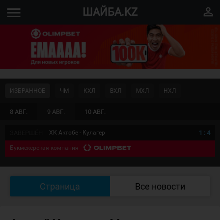
menu
perm_identity
ШАЙБА.KZ
ИЗБРАННОЕ
ЧМ
КХЛ
ВХЛ
МХЛ
НХЛ
8 АВГ.
9 АВГ.
10 АВГ.
ЗАВЕРШЁН
ХК Актобе - Кулагер
1
:
4
Букмекерская компания
Страница
Все новости