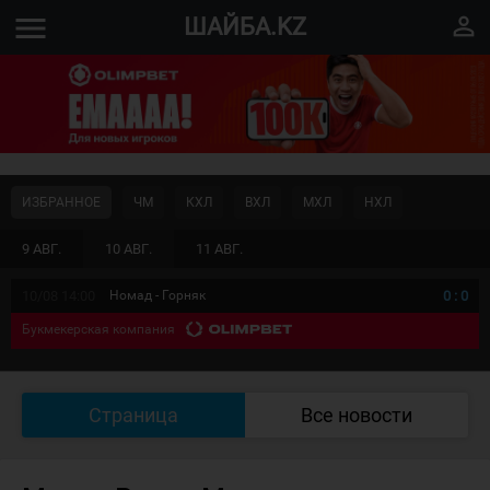
menu
perm_identity
ШАЙБА.KZ
ИЗБРАННОЕ
ЧМ
КХЛ
ВХЛ
МХЛ
НХЛ
9 АВГ.
10 АВГ.
11 АВГ.
10/08 14:00
Номад - Горняк
0
:
0
Букмекерская компания
Страница
Все новости