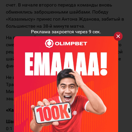
счет. В начале второго периода команды вновь
обменялись заброшенными шайбами. Победу
«Казахмысу» принес гол Антона Жданова, забитый в
большинстве на 38-й минуте матча.
Реклама закроется через
9
сек.
На последней минуте третьего отрезка матча гости
сменили вратаря на шестого полевого игрока, и это
решение, едва не стоило им еще одной пропущенной
шайбы, которая влетела в пустые ворота уже после
финальной сирены.
Не обошлось без травм в сегодняшнем матче.
Травмирован был вратарь команды «Горняк»
Михаил Смольников (ушиб шейных позвонков) и
защитник Кирилл Смекалин (перелом руки).
«Казахмыс» - «Горняк» 3:2
Шайбы:
0:1 - 06:10 Ю. Попович. Буллит