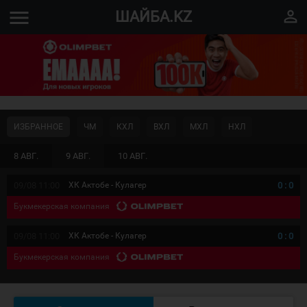
menu
perm_identity
ШАЙБА.KZ
ИЗБРАННОЕ
ЧМ
КХЛ
ВХЛ
МХЛ
НХЛ
8 АВГ.
9 АВГ.
10 АВГ.
09/08 11:00
ХК Актобе - Кулагер
0
:
0
Букмекерская компания
09/08 11:00
ХК Актобе - Кулагер
0
:
0
Букмекерская компания