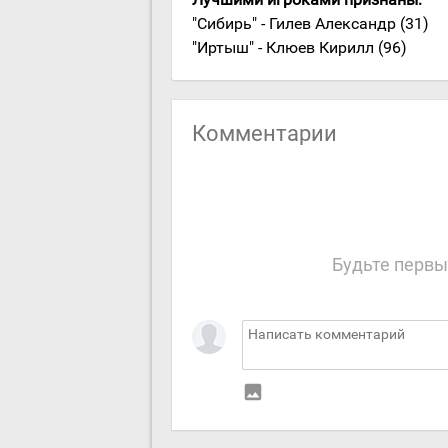
"Сибирь" - Гилев Александр (31)
"Иртыш" - Клюев Кирилл (96)
Комментарии
Будьте первы
insert_photo