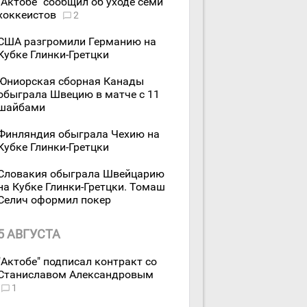
"Актобе" сообщил об уходе семи
хоккеистов
2
США разгромили Германию на
Кубке Глинки-Гретцки
Юниорская сборная Канады
обыграла Швецию в матче с 11
шайбами
Финляндия обыграла Чехию на
Кубке Глинки-Гретцки
Словакия обыграла Швейцарию
на Кубке Глинки-Гретцки. Томаш
Селич оформил покер
5 АВГУСТА
"Актобе" подписал контракт со
Станиславом Александровым
1