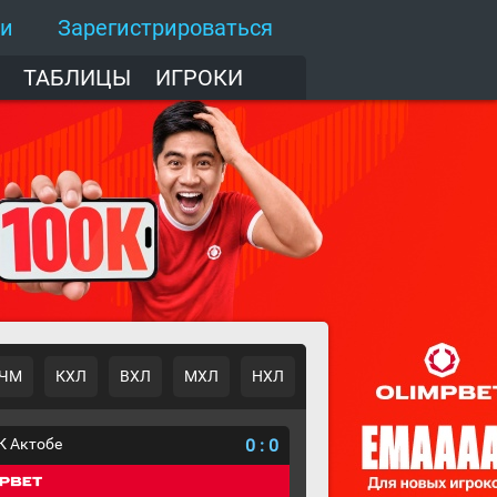
ти
Зарегистрироваться
ТАБЛИЦЫ
ИГРОКИ
ЧМ
КХЛ
ВХЛ
МХЛ
НХЛ
К Актобе
0
:
0