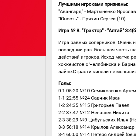
Лучшими игроками признаны:
"Авангард" - Мартыненко Ярослав
"Юность" - Пряхин Сергей (10)
Игра № 8. "Трактор" - "Алтай" 3:4(б)
Игра равных соперников. Очень 
последний раз. Большая часть ш
действий игроков.Исход матча р
хоккеистов с Челябинска и Барна
лайне.Страсти кипели не меньшие
Голы:
0-1 05:20 №10 Семикозенко Арте
1-1 22:55 №24 Савчик Иван
1-2 24:35 №15 Григорьев Павел
2-2 37:47 №12 Ненашев Никита
2-3 38:29 №9 Цибульских Илья (Н
3-3 56:18 №14 Крылов Александр 
3-4 60:00 №14 Петерс Андрей (р