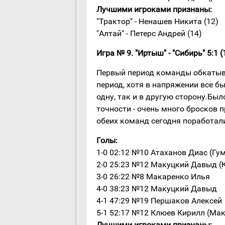
Лучшими игроками признаны:
"Трактор" - Ненашев Никита (12)
"Алтай" - Петерс Андрей (14)
Игра № 9. "Иртыш" - "Сибирь" 5:1 (1
Первый период команды обкатыва
период, хотя в напряжении все б
одну, так и в другую сторону.Бы
точности - очень много бросков 
обеих команд сегодня поработали 
Голы:
1-0 02:12 №10 Атаханов Диас (Гу
2-0 25:23 №12 Макуцкий Давыд (
3-0 26:22 №8 Макаренко Илья
4-0 38:23 №12 Макуцкий Давыд
4-1 47:29 №19 Першаков Алексей
5-1 52:17 №12 Клюев Кирилл (Ма
Лучшими игроками признаны: