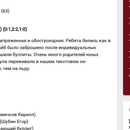
 (63)
 (0:1,2:2,1:0)
напряженная и обостроюдная. Ребята бились как в
айб было заброшено после индивидуальных
ешили буллиты. Очень много родителей юных
ула переживали в нашем текстовом он-
, чем на льду.
м
овичков Кирилл)
(Шубин Егор)
ешающий буллит)