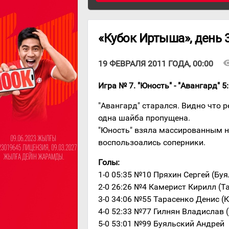
«Кубок Иртыша», день 
visibi
19 ФЕВРАЛЯ 2011 ГОДА, 00:00
Игра № 7. "Юность" - "Авангард" 5:0
"Авангард" старался. Видно что 
одна шайба пропущена.
"Юность" взяла массированным н
воспользоались соперники.
Голы:
1-0 05:35 №10 Пряхин Сергей (Бу
2-0 26:26 №4 Камерист Кирилл (Т
3-0 34:06 №55 Тарасенко Денис (
4-0 52:33 №77 Гилнян Владислав
5-0 53:01 №99 Буяльский Андрей