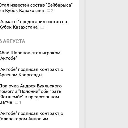
Стал известен состав "Бейбарыса"
на Кубок Казахстана
2
"Алматы" представил состав на
Кубок Казахстана
1
6 АВГУСТА
Абай Шарипов стал игроком
"Актобе"
"Актобе" подписал контракт с
Арсеном Каиргелды
Два очка Андрея Буяльского
помогли "Полонии" обыграть
"Ястшембе" в предсезонном
матче
1
"Актобе" подписал контракт с
Галиаскаром Аиповым