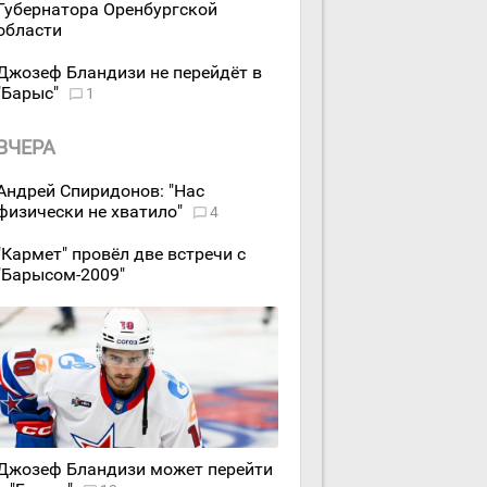
Губернатора Оренбургской
области
Джозеф Бландизи не перейдёт в
"Барыс"
1
ВЧЕРА
Андрей Спиридонов: "Нас
физически не хватило"
4
"Кармет" провёл две встречи с
"Барысом-2009"
Джозеф Бландизи может перейти