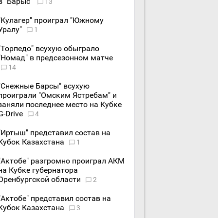
в "Барыс"
13
"Кулагер" проиграл "Южному
Уралу"
1
"Торпедо" всухую обыграло
"Номад" в предсезонном матче
14
"Снежные Барсы" всухую
проиграли "Омским Ястребам" и
заняли последнее место на Кубке
G-Drive
4
"Иртыш" представил состав на
Кубок Казахстана
1
"Актобе" разгромно проиграл АКМ
на Кубке губернатора
Оренбургской области
2
"Актобе" представил состав на
Кубок Казахстана
3