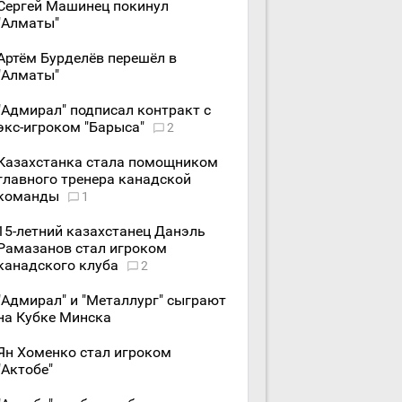
Сергей Машинец покинул
"Алматы"
Артём Бурделёв перешёл в
"Алматы"
"Адмирал" подписал контракт с
экс-игроком "Барыса"
2
Казахстанка стала помощником
главного тренера канадской
команды
1
15-летний казахстанец Данэль
Рамазанов стал игроком
канадского клуба
2
"Адмирал" и "Металлург" сыграют
на Кубке Минска
Ян Хоменко стал игроком
"Актобе"