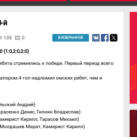
3-й
lity
135
0
comment
В ИЗБРАННОЕ
 (1:0,2:0,2:0)
ребята стремились к победе. Первый период всего
апором.4 гол надломил омских ребят, чем и
яльский Андрей)
арасенко Денис, Гилнян Владислав)
Камерист Кирилл, Тарасов Михаил)
 (Молдашев Марат, Камерист Кирилл)