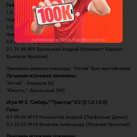
Голы:
1-0 07:45 №17 Новичков Кирилл (Цибульских Илья,
Повельев Владислав)
2-0 11:49 №14 Петерс Андрей (Цибульских Илья,
Новичков Кирилл)
3-0 29:24 №9 Цибульских Илья
3-1 31:48 №9 Буяльский Андрей (Камерист Кирилл,
Хрипков Ярослав)
Примерно равные команды. "Алтай" был настойчивее
Лучшими игроками признаны:
"Алтай" - Ахмедов (6)
"Юность" - Буяльский (99)
Игра № 5. "Сибирь"-"Трактор" 0:2 (0:1,0:1,0:0)
Голы:
0-1 09:54 №19 Коновалов Андрей (Перфильев Денис)
0-2 23:33 №18 Яковлев Александр (Аборнев Ярослав))
Лучшими игроками признаны: