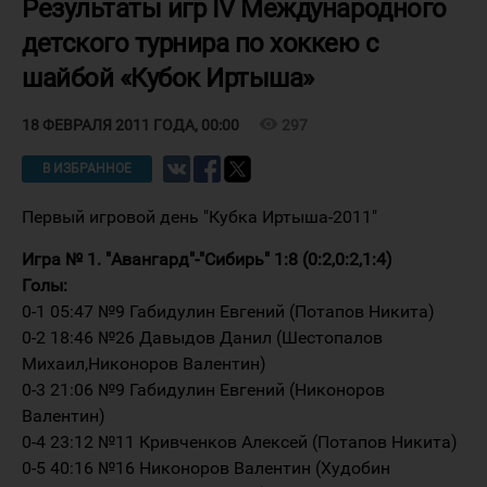
Результаты игр IV Международного
детского турнира по хоккею с
шайбой «Кубок Иртыша»
visibility
297
18 ФЕВРАЛЯ 2011 ГОДА, 00:00
В ИЗБРАННОЕ
Первый игровой день "Кубка Иртыша-2011"
Игра № 1. "Авангард"-"Сибирь" 1:8 (0:2,0:2,1:4)
Голы:
0-1 05:47 №9 Габидулин Евгений (Потапов Никита)
0-2 18:46 №26 Давыдов Данил (Шестопалов
Михаил,Никоноров Валентин)
0-3 21:06 №9 Габидулин Евгений (Никоноров
Валентин)
0-4 23:12 №11 Кривченков Алексей (Потапов Никита)
0-5 40:16 №16 Никоноров Валентин (Худобин