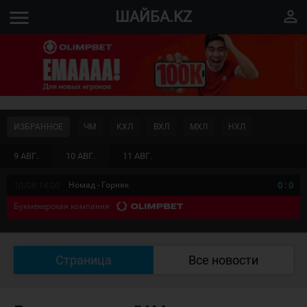
menu
perm_identity
ШАЙБА.KZ
ИЗБРАННОЕ
ЧМ
КХЛ
ВХЛ
МХЛ
НХЛ
9 АВГ.
10 АВГ.
11 АВГ.
10/08 14:00
Номад - Горняк
0
:
0
Букмекерская компания
Страница
Все новости