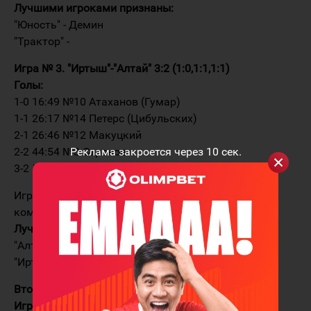
Лучшими игроками признаны:
"Юность" - Демин
"Трактор" -
Игра № 3. "Иртыш"-"Алтай" 3:2 (1:0,1:1,1:1)
Голы:
1-0 16:49 №10 Атаханов (Гумар)
1-1 26:17 №14 Петерс (Цибульских)
2-1 26:46 №12 Макуцкий
2-2 44:54 №3 Стронов
Реклама закроется через
10
сек.
3-2 52:29 №12 Макуцкий
Игра на контр-атаках. Примерно равные по силе
команды. Счет мог быть крупнее.
Лучшими игроками признаны:
"Алтай" - Кундиус (1)
"Иртыш" - Макуцкий (12)
Второй игровой день "Кубка Иртыша-2011"
Игра № 4. "Алтай"-"Юность" 3:1 (2:0,1:1,0:0)