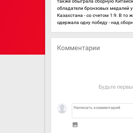
также обыграла сборную Китайско
обладатели бронзовых медалей ус
Казахстана - со счетом 1:9. В т
одержала одну победу - над сборн
Комментарии
Будьте первы
insert_photo