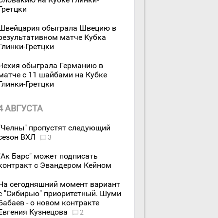
Гретцки
Швейцария обыграла Швецию в
результативном матче Кубка
Глинки-Гретцки
Чехия обыграла Германию в
матче с 11 шайбами на Кубке
Глинки-Гретцки
4 АВГУСТА
"Челны" пропустят следующий
сезон ВХЛ
3
"Ак Барс" может подписать
контракт с Эвандером Кейном
На сегодняшний момент вариант
с "Сибирью" приоритетный. Шуми
Бабаев - о новом контракте
Евгения Кузнецова
2