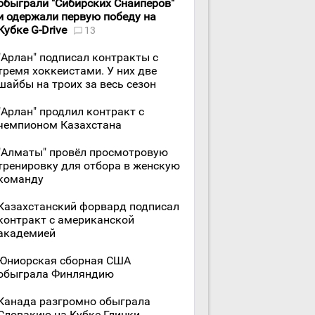
обыграли "Сибирских Снайперов"
и одержали первую победу на
Кубке G-Drive
13
"Арлан" подписал контракты с
тремя хоккеистами. У них две
шайбы на троих за весь сезон
"Арлан" продлил контракт с
чемпионом Казахстана
"Алматы" провёл просмотровую
тренировку для отбора в женскую
команду
Казахстанский форвард подписал
контракт с американской
академией
Юниорская сборная США
обыграла Финляндию
Канада разгромно обыграла
Словакию на Кубке Глинки-