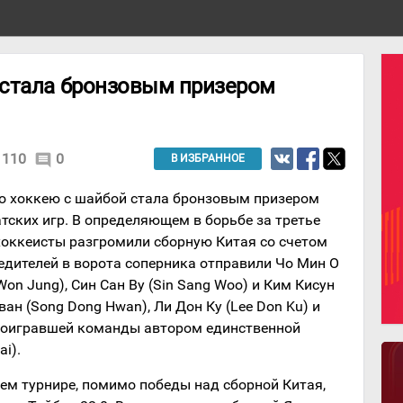
стала бронзовым призером
110
0
comment
В ИЗБРАННОЕ
о хоккею с шайбой стала бронзовым призером
атских игр. В определяющем в борьбе за третье
оккеисты разгромили сборную Китая со счетом
бедителей в ворота соперника отправили Чо Мин О
Won Jung), Син Сан Ву (Sin Sang Woo) и Ким Кисун
Хван (Song Dong Hwan), Ли Дон Ку (Lee Don Ku) и
 проигравшей команды автором единственной
i).
м турнире, помимо победы над сборной Китая,