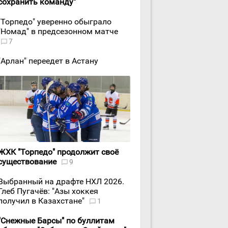
сохранить команду"
"Торпедо" уверенно обыграло
"Номад" в предсезонном матче
7
"Арлан" переедет в Астану
ЖХК "Торпедо" продолжит своё
существование
9
Выбранный на драфте НХЛ 2026.
Глеб Пугачёв: "Азы хоккея
получил в Казахстане"
1
"Снежные Барсы" по буллитам