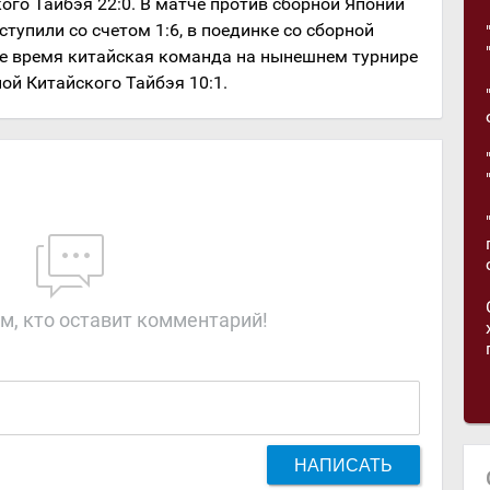
го Тайбэя 22:0. В матче против сборной Японии
тупили со счетом 1:6, в поединке со сборной
о же время китайская команда на нынешнем турнире
ой Китайского Тайбэя 10:1.
м, кто оставит комментарий!
НАПИСАТЬ