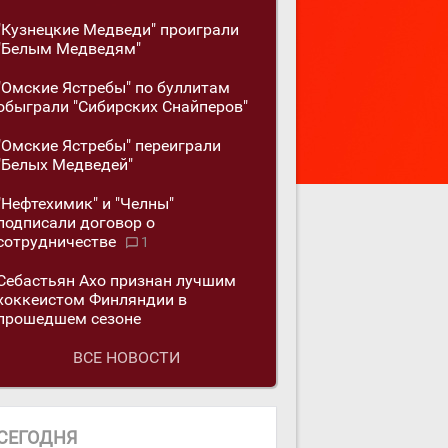
"Кузнецкие Медведи" проиграли
"Белым Медведям"
"Омские Ястребы" по буллитам
обыграли "Сибирских Снайперов"
"Омские Ястребы" переиграли
"Белых Медведей"
"Нефтехимик" и "Челны"
подписали договор о
сотрудничестве
1
Себастьян Ахо признан лучшим
хоккеистом Финляндии в
прошедшем сезоне
ВСЕ НОВОСТИ
СЕГОДНЯ