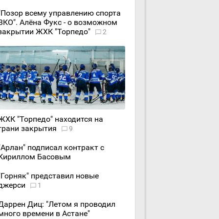
"Позор всему управлению спорта
ВКО". Алёна Фукс - о возможном
закрытии ЖХК "Торпедо"
2
ЖХК "Торпедо" находится на
грани закрытия
9
"Арлан" подписал контракт с
Кириллом Басовым
"Горняк" представил новые
джерси
1
Даррен Диц: "Летом я проводил
много времени в Астане"