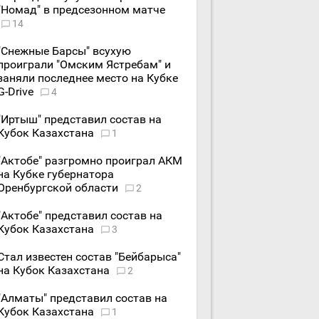
"Номад" в предсезонном матче
14
"Снежные Барсы" всухую
проиграли "Омским Ястребам" и
заняли последнее место на Кубке
G-Drive
4
"Иртыш" представил состав на
Кубок Казахстана
1
"Актобе" разгромно проиграл АКМ
на Кубке губернатора
Оренбургской области
2
"Актобе" представил состав на
Кубок Казахстана
3
Стал известен состав "Бейбарыса"
на Кубок Казахстана
2
"Алматы" представил состав на
Кубок Казахстана
1