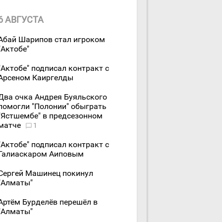
6 АВГУСТА
Абай Шарипов стал игроком
"Актобе"
"Актобе" подписал контракт с
Арсеном Каиргелды
Два очка Андрея Буяльского
помогли "Полонии" обыграть
"Ястшембе" в предсезонном
матче
1
"Актобе" подписал контракт с
Галиаскаром Аиповым
Сергей Машинец покинул
"Алматы"
Артём Бурделёв перешёл в
"Алматы"