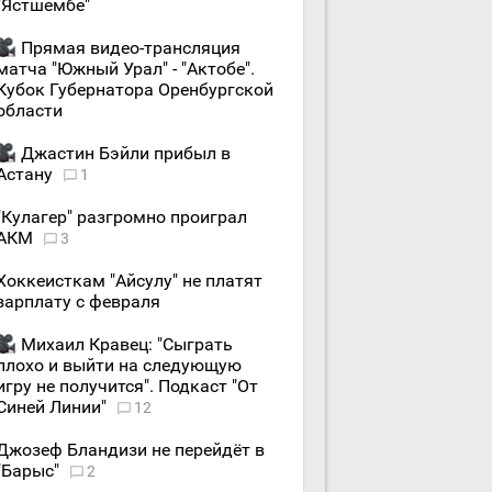
"Ястшембе"
Прямая видео-трансляция
матча "Южный Урал" - "Актобе".
Кубок Губернатора Оренбургской
области
Джастин Бэйли прибыл в
Астану
1
"Кулагер" разгромно проиграл
АКМ
3
Хоккеисткам "Айсулу" не платят
зарплату с февраля
Михаил Кравец: "Сыграть
плохо и выйти на следующую
игру не получится". Подкаст "От
Синей Линии"
12
Джозеф Бландизи не перейдёт в
"Барыс"
2