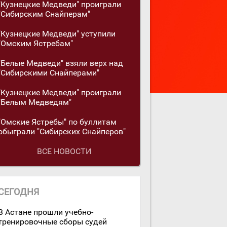
"Кузнецкие Медведи" проиграли
"Сибирским Снайперам"
"Кузнецкие Медведи" уступили
"Омским Ястребам"
"Белые Медведи" взяли верх над
"Сибирскими Снайперами"
"Кузнецкие Медведи" проиграли
"Белым Медведям"
"Омские Ястребы" по буллитам
обыграли "Сибирских Снайперов"
ВСЕ НОВОСТИ
СЕГОДНЯ
В Астане прошли учебно-
тренировочные сборы судей