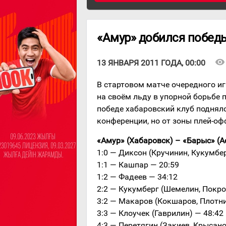
«Амур» добился победы
visibility
13 ЯНВАРЯ 2011 ГОДА, 00:00
В стартовом матче очередного и
на своём льду в упорной борьбе п
победе хабаровский клуб поднял
конференции, но от зоны плей-оф
«Амур» (Хабаровск) – «Барыс» (Аста
1:0 — Диксон (Кручинин, Кукумбер
1:1 — Кашпар — 20:59
1:2 — Фадеев — 34:12
2:2 — Кукумберг (Шемелин, Покро
3:2 — Макаров (Кокшаров, Плотни
3:3 — Клоучек (Гаврилин) — 48:42
4:3 — Перетягин (Закиев, Крысано