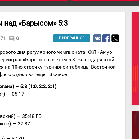
 над «Барысом» 5:3
71
0
comment
В ИЗБРАННОЕ
грового дня регулярного чемпионата КХЛ «Амур»
ереиграл «Барыс» со счётом 5:3. Благодаря этой
ся на 10-ю строчку турнирной таблицы Восточной
ф его отделяют ещё 13 очков.
на) – 5:3 (1:0, 2:2, 2:1)
г) — 05:17
вский) — 35:48 ГБ
ков) — 37:37
в) — 52:30