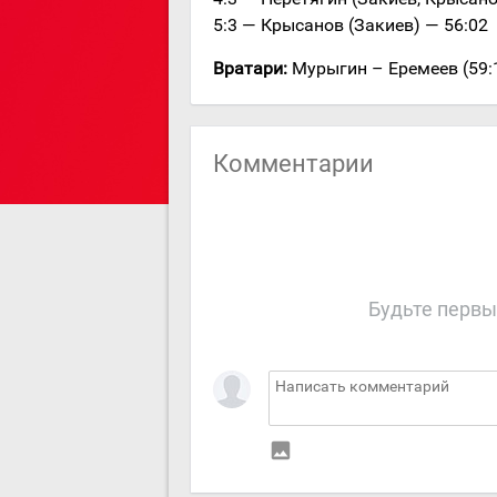
5:3 — Крысанов (Закиев) — 56:02
Вратари:
Мурыгин – Еремеев (59:1
Комментарии
Будьте первы
insert_photo