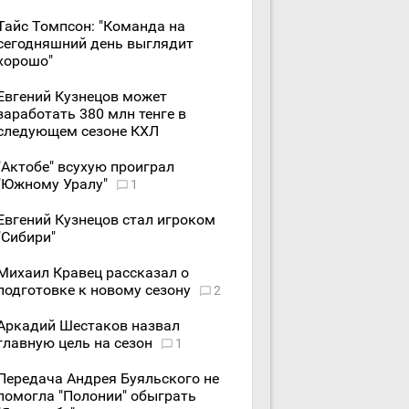
Тайс Томпсон: "Команда на
сегодняшний день выглядит
хорошо"
Евгений Кузнецов может
заработать 380 млн тенге в
следующем сезоне КХЛ
"Актобе" всухую проиграл
"Южному Уралу"
1
Евгений Кузнецов стал игроком
"Сибири"
Михаил Кравец рассказал о
подготовке к новому сезону
2
Аркадий Шестаков назвал
главную цель на сезон
1
Передача Андрея Буяльского не
помогла "Полонии" обыграть