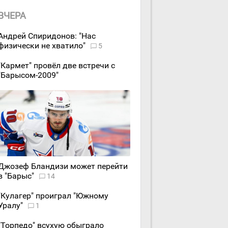
ВЧЕРА
Андрей Спиридонов: "Нас
физически не хватило"
5
"Кармет" провёл две встречи с
"Барысом-2009"
Джозеф Бландизи может перейти
в "Барыс"
14
"Кулагер" проиграл "Южному
Уралу"
1
"Торпедо" всухую обыграло