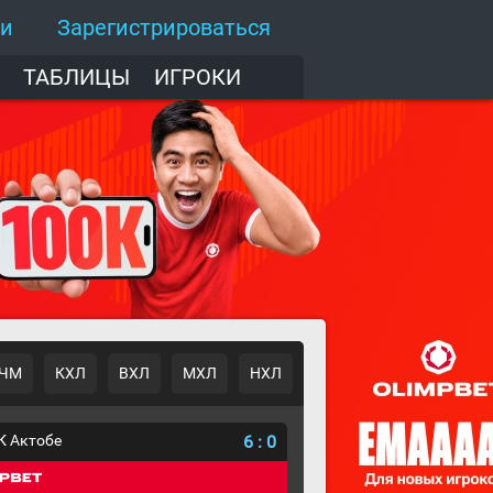
ти
Зарегистрироваться
ТАБЛИЦЫ
ИГРОКИ
ЧМ
КХЛ
ВХЛ
МХЛ
НХЛ
К Актобе
6
:
0