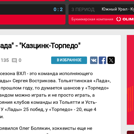
0
:
2
3 ПЕРИОД
Южный Урал - К
Букмекерская компания
ада" - "Казцинк-Торпедо"
135
0
comment
В ИЗБРАННОЕ
 сезона ВХЛ - это команда исполняющего
ады» Сергея Вострикова. Тольяттинская «Лада»,
 прошлом году, то думается шансов у «Торпедо»
рандом можно играть и не просто играть, а
ояния клубов команды из Тольятти и Усть-
У «Лады» 25 побед, у «Торпедо» - 20, еще 4
и.
появился Олег Болякин, хоккеисты еще не