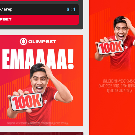
улагер
3
:
1