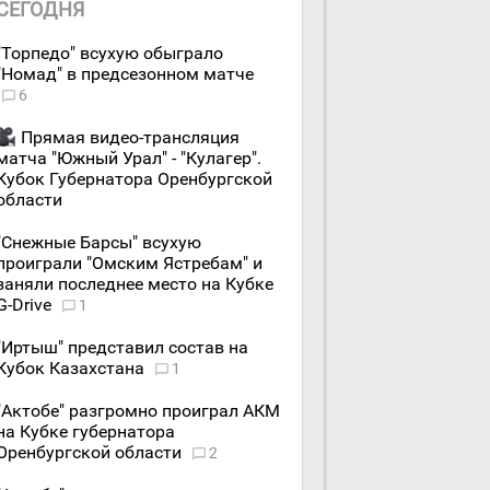
СЕГОДНЯ
"Торпедо" всухую обыграло
"Номад" в предсезонном матче
6
Прямая видео-трансляция
матча "Южный Урал" - "Кулагер".
Кубок Губернатора Оренбургской
области
"Снежные Барсы" всухую
проиграли "Омским Ястребам" и
заняли последнее место на Кубке
G-Drive
1
"Иртыш" представил состав на
Кубок Казахстана
1
"Актобе" разгромно проиграл АКМ
на Кубке губернатора
Оренбургской области
2