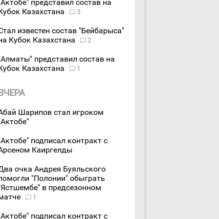
"Актобе" представил состав на
Кубок Казахстана
3
Стал известен состав "Бейбарыса"
на Кубок Казахстана
2
"Алматы" представил состав на
Кубок Казахстана
1
ВЧЕРА
Абай Шарипов стал игроком
"Актобе"
"Актобе" подписал контракт с
Арсеном Каиргелды
Два очка Андрея Буяльского
помогли "Полонии" обыграть
"Ястшембе" в предсезонном
матче
1
"Актобе" подписал контракт с