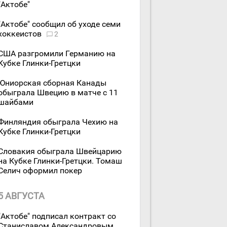
"Актобе"
"Актобе" сообщил об уходе семи
хоккеистов
2
США разгромили Германию на
Кубке Глинки-Гретцки
Юниорская сборная Канады
обыграла Швецию в матче с 11
шайбами
Финляндия обыграла Чехию на
Кубке Глинки-Гретцки
Словакия обыграла Швейцарию
на Кубке Глинки-Гретцки. Томаш
Селич оформил покер
5 АВГУСТА
"Актобе" подписал контракт со
Станиславом Александровым