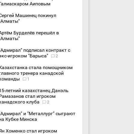
Галиаскаром Аиповым
Сергей Машинец покинул
"Алматы"
Артём Бурделёв перешёл в
"Алматы"
"Адмирал" подписал контракт с
экс-игроком "Барыса"
2
Казахстанка стала помощником
главного тренера канадской
команды
1
15-летний казахстанец Данэль
Рамазанов стал игроком
канадского клуба
2
"Адмирал" и "Металлург" сыграют
на Кубке Минска
Ян Хоменко стал игроком