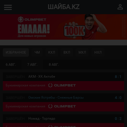
menu
perm_identity
ШАЙБА.KZ
ИЗБРАННОЕ
ЧМ
КХЛ
ВХЛ
МХЛ
НХЛ
6 АВГ.
7 АВГ.
8 АВГ.
ЗАВЕРШЁН
АКМ - ХК Актобе
8
:
1
Букмекерская компания
ЗАВЕРШЁН
Омские Ястребы - Снежные Барсы
4
:
0
Букмекерская компания
ЗАВЕРШЁН
Номад - Торпедо
0
:
2