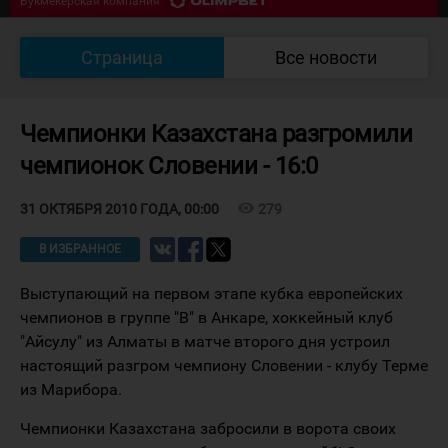
Букмекерская компания
ЗАВЕРШЁН
Южный Урал - Кулагер
5
:
1
Страница
Все новости
Букмекерская компания
Чемпионки Казахстана разгромили
чемпионок Словении - 16:0
visibility
279
31 ОКТЯБРЯ 2010 ГОДА, 00:00
В ИЗБРАННОЕ
Выступающий на первом этапе кубка европейских
чемпионов в группе "В" в Анкаре, хоккейный клуб
"Айсулу" из Алматы в матче второго дня устроил
настоящий разгром чемпиону Словении - клубу Терме
из Марибора.
Чемпионки Казахстана забросили в ворота своих