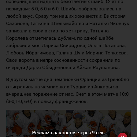
соперниц шестнадцать безответных шайб! Счет по
периодам: 5-0, 5-0 и 6-0. Шайбы забрасывались на
любой вкус. Сразу три наших хоккеистки: Виктория
Сазонова, Татьяна Штельмайстер и Наталья Яковчук
записали в свой актив по хет-трику, Татьяна
Королева отметилась дублем, по одной шайбе
забросили моя Лариса Свиридова, Ольга Потапова,
Любовь Ибрагимова, Галина Шу и Марина Топкаева.
Свои ворота в неприкосновенности сохранили по
очереди Дарья Обыденнова и Айжан Раушанова.
В другом матче дня чемпионки Франции из Гренобля
отыгрались на чемпионках Турции из Анкары за
вчерашнее поражение от нас. Счет в этом матче 10:0
(3-0,1-0, 6-0) в пользу француженок.
Реклама закроется через
8
сек.