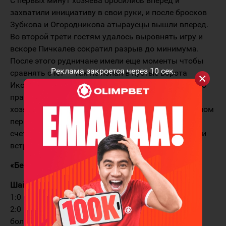
С первых минут хозяева бросились вперед и
захватили инициативу в свои руки, и после бросков
Зубкова и Огородникова атыраусцы вышли вперед.
Во второй трети гостям удалось выровнять игру и
вскоре Пичкалев сократил разрыв до минимума.
После этого рудничане имели еще моменты чтобы
Реклама закроется через
10
сек.
сравнять счет — так не попал в пустые ворота
Иконников и как всегда в таких случаях сработало
правило — «не забиваешь ты — забивают тебе» и
хозяева восстановили статус-кво. В заключительном
периоде хоккеисты «Бейбарыса» уже играли «по
счету», зорко охраняя свое преимущество и довели
встречу до победы.
«Бейбарыс»
—
«Горняк»
3:1 (2:0, 1:1, 0:0)
Шайбы:
1:0 — 09:04 Зубков (Огородников). В равенстве
2:0 — 14:58 Огородников (Дерябин, Зубков). В
большинстве