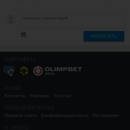
insert_photo
НАПИСАТЬ
ПАРТНЁРЫ
О НАС
Контакты
Реклама
Логотип
ПОЛЬЗОВАТЕЛЯМ
Правила сайта
Конфиденциальность
Соглашение
А ТАКЖЕ