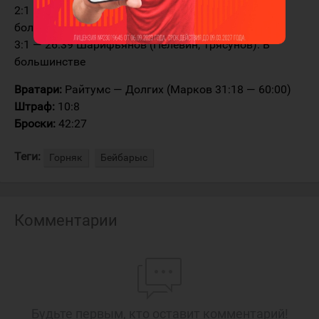
2:1 — 21:05 Пичкалев (Токарев, Горбовой). В
большинстве
3:1 — 26:39 Шарифьянов (Пелевин, Трясунов). В
большинстве
Вратари:
Райтумс — Долгих (Марков 31:18 — 60:00)
Штраф:
10:8
Броски:
42:27
Теги:
Горняк
Бейбарыс
Комментарии
Будьте первым, кто оставит комментарий!