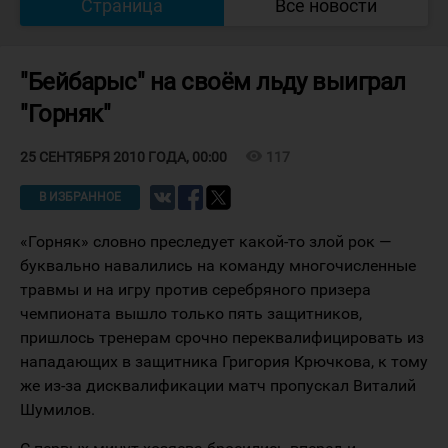
Страница
Все новости
"Бейбарыс" на своём льду выиграл
"Горняк"
visibility
117
25 СЕНТЯБРЯ 2010 ГОДА, 00:00
В ИЗБРАННОЕ
«Горняк» словно преследует какой-то злой рок —
буквально навалились на команду многочисленные
травмы и на игру против серебряного призера
чемпионата вышло только пять защитников,
пришлось тренерам срочно переквалифицировать из
нападающих в защитника Григория Крючкова, к тому
же из-за дисквалификации матч пропускал Виталий
Шумилов.