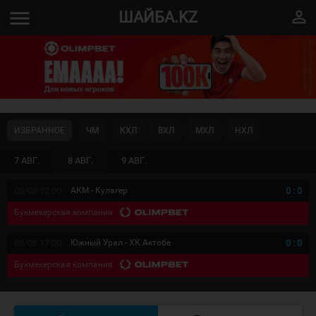
menu
perm_identity
ШАЙБА.KZ
ИЗБРАННОЕ
ЧМ
КХЛ
ВХЛ
МХЛ
НХЛ
7 АВГ.
8 АВГ.
9 АВГ.
08/08 12:00
АКМ - Кулагер
0
:
0
Букмекерская компания
08/08 17:00
Южный Урал - ХК Актобе
0
:
0
Букмекерская компания