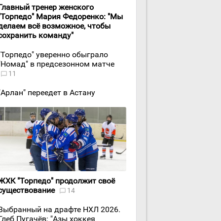
Главный тренер женского
"Торпедо" Мария Федоренко: "Мы
делаем всё возможное, чтобы
сохранить команду"
"Торпедо" уверенно обыграло
"Номад" в предсезонном матче
11
"Арлан" переедет в Астану
ЖХК "Торпедо" продолжит своё
существование
14
Выбранный на драфте НХЛ 2026.
Глеб Пугачёв: "Азы хоккея