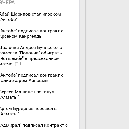
ВЧЕРА
Абай Шарипов стал игроком
"Актобе"
"Актобе" подписал контракт с
Арсеном Каиргелды
Два очка Андрея Буяльского
помогли "Полонии" обыграть
"Ястшембе" в предсезонном
матче
1
"Актобе" подписал контракт с
Галиаскаром Аиповым
Сергей Машинец покинул
"Алматы"
Артём Бурделёв перешёл в
"Алматы"
"Адмирал" подписал контракт с