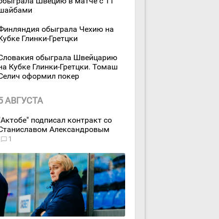
обыграла Швецию в матче с 11
шайбами
Финляндия обыграла Чехию на
Кубке Глинки-Гретцки
Словакия обыграла Швейцарию
на Кубке Глинки-Гретцки. Томаш
Селич оформил покер
5 АВГУСТА
"Актобе" подписал контракт со
Станиславом Александровым
1