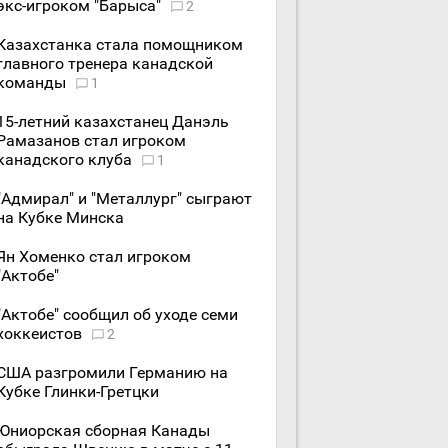
экс-игроком "Барыса"
2
Казахстанка стала помощником
главного тренера канадской
команды
1
15-летний казахстанец Данэль
Рамазанов стал игроком
канадского клуба
1
"Адмирал" и "Металлург" сыграют
на Кубке Минска
Ян Хоменко стал игроком
"Актобе"
"Актобе" сообщил об уходе семи
хоккеистов
2
США разгромили Германию на
Кубке Глинки-Гретцки
Юниорская сборная Канады