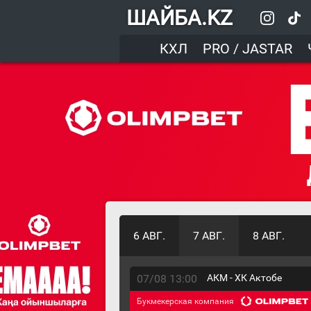
ШАЙБА.KZ
КХЛ
PRO / JASTAR
6 АВГ.
7 АВГ.
8 АВГ.
07/08 13:00
АКМ - ХК Актобе
Букмекерская компания