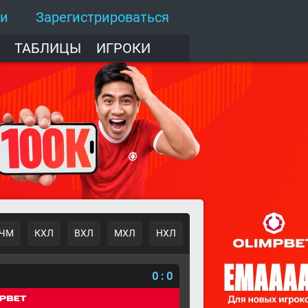
ти
Зарегистрироваться
ТАБЛИЦЫ
ИГРОКИ
ЧМ
КХЛ
ВХЛ
МХЛ
НХЛ
о
0
:
0