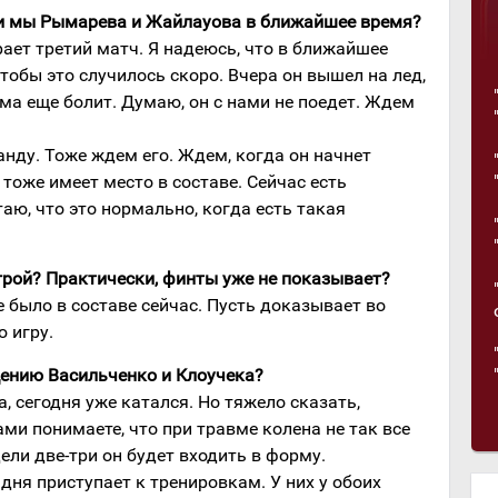
ли мы Рымарева и Жайлауова в ближайшее время?
рает третий матч. Я надеюсь, что в ближайшее
тобы это случилось скоро. Вчера он вышел на лед,
вма еще болит. Думаю, он с нами не поедет. Ждем
нду. Тоже ждем его. Ждем, когда он начнет
тоже имеет место в составе. Сейчас есть
аю, что это нормально, когда есть такая
грой? Практически, финты уже не показывает?
не было в составе сейчас. Пусть доказывает во
 игру.
щению Васильченко и Клоучека?
а, сегодня уже катался. Но тяжело сказать,
ами понимаете, что при травме колена не так все
ели две-три он будет входить в форму.
дня приступает к тренировкам. У них у обоих