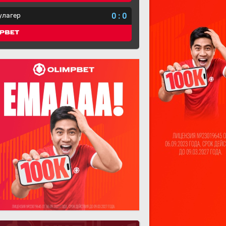
улагер
0
:
0