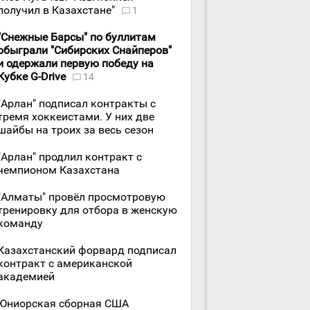
получил в Казахстане"
1
"Снежные Барсы" по буллитам
обыграли "Сибирских Снайперов"
и одержали первую победу на
Кубке G-Drive
14
"Арлан" подписал контракты с
тремя хоккеистами. У них две
шайбы на троих за весь сезон
"Арлан" продлил контракт с
чемпионом Казахстана
"Алматы" провёл просмотровую
тренировку для отбора в женскую
команду
Казахстанский форвард подписал
контракт с американской
академией
Юниорская сборная США