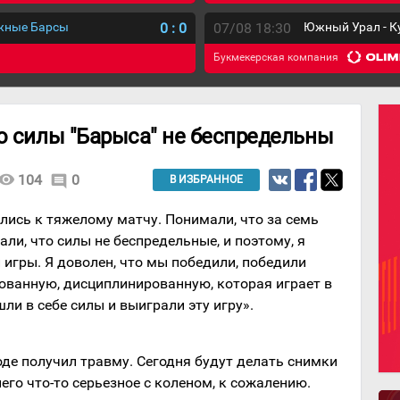
ежные Барсы
0
:
0
07/08 18:30
Южный Урал - К
Букмекерская компания
о силы "Барыса" не беспредельны
isibility
104
0
comment
В ИЗБРАННОЕ
лись к тяжелому матчу. Понимали, что за семь
али, что силы не беспредельные, и поэтому, я
 игры. Я доволен, что мы победили, победили
ованную, дисциплинированную, которая играет в
ли в себе силы и выиграли эту игру».
оде получил травму. Сегодня будут делать снимки
него что-то серьезное с коленом, к сожалению.