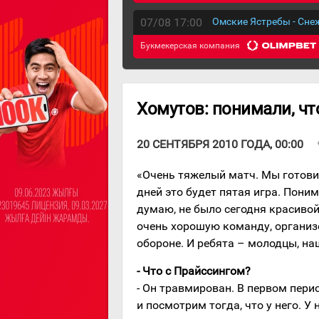
07/08 17:00
Омские Ястребы - Сн
Букмекерская компания
Хомутов: понимали, чт
v
20 СЕНТЯБРЯ 2010 ГОДА, 00:00
«Очень тяжелый матч. Мы готови
дней это будет пятая игра. Поним
думаю, не было сегодня красивой
очень хорошую команду, организ
обороне. И ребята – молодцы, наш
- Что с Прайссингом?
- Он травмирован. В первом пери
и посмотрим тогда, что у него. У 