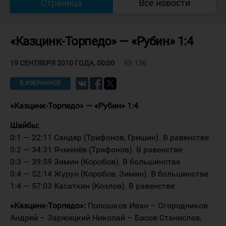
Страница
Все новости
«Казцинк-Торпедо» — «Рубин» 1:4
visibility
136
19 СЕНТЯБРЯ 2010 ГОДА, 00:00
В ИЗБРАННОЕ
«Казцинк-Торпедо» — «Рубин» 1:4
Шайбы:
0:1 — 22:11 Сандер (Трифонов, Гришин). В равенстве
0:2 — 34:31 Ячменёв (Трифонов). В равенстве
0:3 — 39:59 Зимин (Коробов). В большинстве
0:4 — 52:14 Журун (Коробов, Зимин). В большинстве
1:4 — 57:03 Касаткин (Козлов). В равенстве
«Казцинк-Торпедо»:
Полошков Иван – Огородников
Андрей – Заржицкий Николай – Басов Станислав,