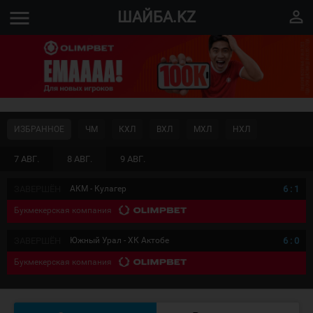
menu
perm_identity
ШАЙБА.KZ
ИЗБРАННОЕ
ЧМ
КХЛ
ВХЛ
МХЛ
НХЛ
7 АВГ.
8 АВГ.
9 АВГ.
ЗАВЕРШЁН
АКМ - Кулагер
6
:
1
Букмекерская компания
ЗАВЕРШЁН
Южный Урал - ХК Актобе
6
:
0
Букмекерская компания