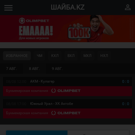
menu
perm_identity
ШАЙБА.KZ
ИЗБРАННОЕ
ЧМ
КХЛ
ВХЛ
МХЛ
НХЛ
7 АВГ.
8 АВГ.
9 АВГ.
08/08 12:00
АКМ - Кулагер
0
:
0
Букмекерская компания
08/08 17:00
Южный Урал - ХК Актобе
0
:
0
Букмекерская компания