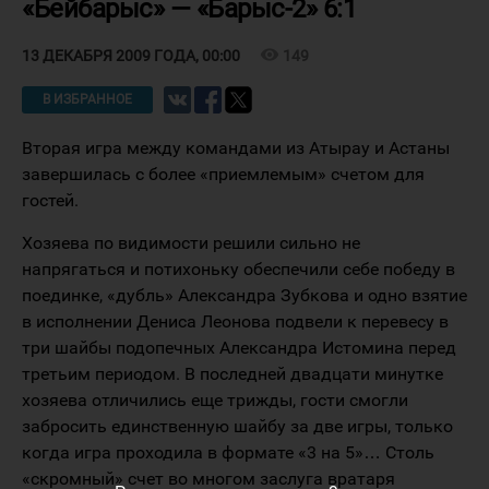
«Бейбарыс» — «Барыс-2» 6:1
visibility
149
13 ДЕКАБРЯ 2009 ГОДА, 00:00
В ИЗБРАННОЕ
Вторая игра между командами из Атырау и Астаны
завершилась с более «приемлемым» счетом для
гостей.
Хозяева по видимости решили сильно не
напрягаться и потихоньку обеспечили себе победу в
поединке, «дубль» Александра Зубкова и одно взятие
в исполнении Дениса Леонова подвели к перевесу в
три шайбы подопечных Александра Истомина перед
третьим периодом. В последней двадцати минутке
хозяева отличились еще трижды, гости смогли
забросить единственную шайбу за две игры, только
когда игра проходила в формате «3 на 5»… Столь
«скромный» счет во многом заслуга вратаря