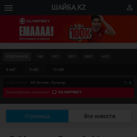
menu
perm_identity
ШАЙБА.KZ
ИЗБРАННОЕ
ЧМ
КХЛ
ВХЛ
МХЛ
НХЛ
8 АВГ.
9 АВГ.
10 АВГ.
ЗАВЕРШЁН
ХК Актобе - Кулагер
1
:
4
Букмекерская компания
Страница
Все новости