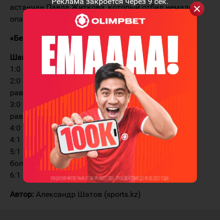
Реклама закроется через
9
сек.
астанчан Павла Житкова, который отбил немало
опасных ударов атыраусцев.
«Бейбарыс» — «Барыс-2» 6:1 (2:0, 1:0, 3:1)
Шайбы:
1:0 — 17:53 Зубков (Фролкин). В равенстве
2:0 — 18:42 Леонов (Дударов, Борисенко). В
равенстве
3:0 — 28:13 Зубков (Никоноров, Фролкин). В
равенстве
4:0 — 49:40 Засыпкин (Акользин). В равенстве
4:1 — 54:03 Кабиев (Грачев). В большинстве
5:1 — 56:52 Дерябин (Акользин, Засыпкин). В
большинстве
6:1 — 59:10 Антонов (Паньшин). В большинстве
Автор:
Александр Шатов (sports.kz)