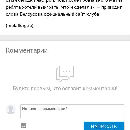
сами сегодня настроились, после провального матча
ребята хотели выиграть. Что и сделали», — приводит
слова Белоусова официальный сайт клуба.
(metallurg.ru)
Комментарии
Будьте первым, кто оставит комментарий!
insert_photo
НАПИСАТЬ