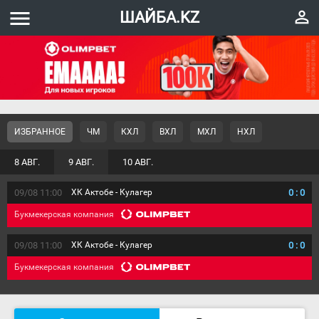
menu
perm_identity
ШАЙБА.KZ
ИЗБРАННОЕ
ЧМ
КХЛ
ВХЛ
МХЛ
НХЛ
8 АВГ.
9 АВГ.
10 АВГ.
09/08 11:00
ХК Актобе - Кулагер
0
:
0
Букмекерская компания
09/08 11:00
ХК Актобе - Кулагер
0
:
0
Букмекерская компания