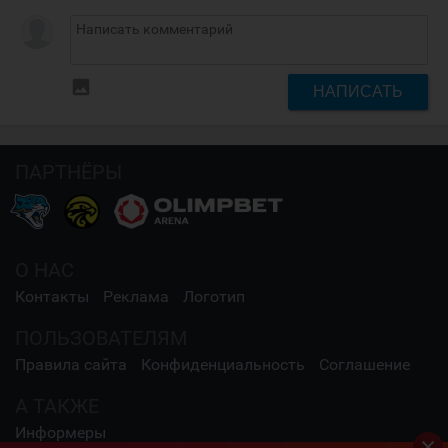
insert_photo
НАПИСАТЬ
ПАРТНЁРЫ
О НАС
Контакты
Реклама
Логотип
ПОЛЬЗОВАТЕЛЯМ
Правила сайта
Конфиденциальность
Соглашение
А ТАКЖЕ
Информеры