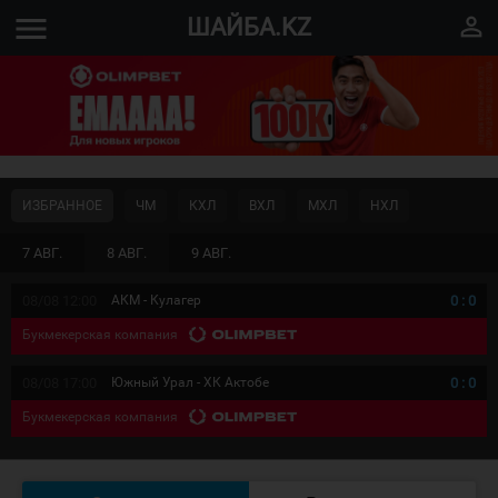
menu
perm_identity
ШАЙБА.KZ
ИЗБРАННОЕ
ЧМ
КХЛ
ВХЛ
МХЛ
НХЛ
7 АВГ.
8 АВГ.
9 АВГ.
08/08 12:00
АКМ - Кулагер
0
:
0
Букмекерская компания
08/08 17:00
Южный Урал - ХК Актобе
0
:
0
Букмекерская компания