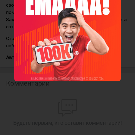
своей бывшей командой, а Виталий Голубничий
поменял «0» на «1» под названием «Казахмыс».
Заключительный период принес две шайбы в ворота
сатпаевцев и вторую в игре Виталия Голубничего.
Стоит отметить что в этой игре команды на двоих
набрали более сорока минут штрафа.
Автор:
Александр Шатов (sports.kz)
Комментарии
Будьте первым, кто оставит комментарий!