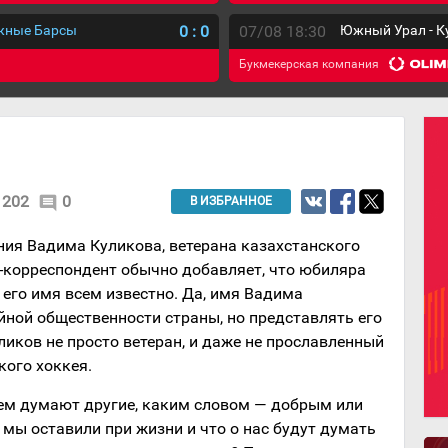
ежные Барсы
0
:
0
07/08 18:30
Южный Урал - К
Букмекерская компания
202
0
comment
В ИЗБРАННОЕ
ния Вадима Куликова, ветерана казахстанского
т-корреспондент обычно добавляет, что юбиляра
 его имя всем известно. Да, имя Вадима
йной общественности страны, но представлять его
ликов не просто ветеран, и даже не прославленный
кого хоккея.
нем думают другие, каким словом — добрым или
мы оставили при жизни и что о нас будут думать