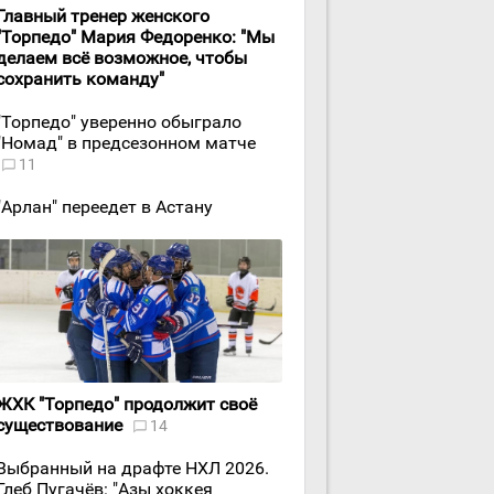
Главный тренер женского
"Торпедо" Мария Федоренко: "Мы
делаем всё возможное, чтобы
сохранить команду"
"Торпедо" уверенно обыграло
"Номад" в предсезонном матче
11
"Арлан" переедет в Астану
ЖХК "Торпедо" продолжит своё
существование
14
Выбранный на драфте НХЛ 2026.
Глеб Пугачёв: "Азы хоккея