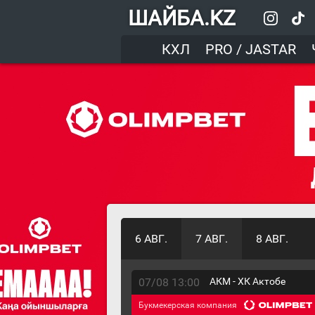
ШАЙБА.KZ
КХЛ
PRO / JASTAR
6 АВГ.
7 АВГ.
8 АВГ.
07/08 13:00
АКМ - ХК Актобе
Букмекерская компания