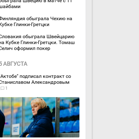
обыграла Швецию в матче с 11
шайбами
Финляндия обыграла Чехию на
Кубке Глинки-Гретцки
Словакия обыграла Швейцарию
на Кубке Глинки-Гретцки. Томаш
Селич оформил покер
5 АВГУСТА
"Актобе" подписал контракт со
Станиславом Александровым
1