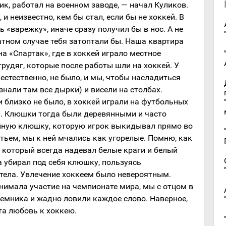
к, работал на военном заводе, — начал Куликов.
и неизвестно, кем бы стал, если бы не хоккей. В
 «варежку», иначе сразу получил бы в нос. А не
атном случае тебя затоптали бы. Наша квартира
а «Спартак», где в хоккей играло местное
рудяг, которые после работы шли на хоккей. У
, естественно, не было, и мы, чтобы насладиться
знали там все дырки) и висели на столбах.
 близко не было, в хоккей играли на футбольных
и. Клюшки тогда были деревянными и часто
нную клюшку, которую игрок выкидывал прямо во
тьем, мы к ней мчались как угорелые. Помню, как
 который всегда надевал белые краги и белый
а убирал под себя клюшку, пользуясь
тела. Увлечение хоккеем было невероятным.
нимала участие на чемпионате мира, мы с отцом в
иемника и жадно ловили каждое слово. Наверное,
та любовь к хоккею.