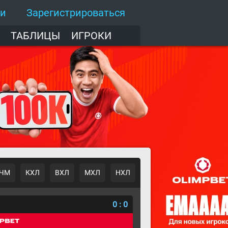
ти
Зарегистрироваться
ТАБЛИЦЫ
ИГРОКИ
ЧМ
КХЛ
ВХЛ
МХЛ
НХЛ
о
0
:
0