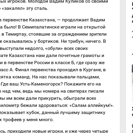
х игроков. Молодой Вадим Куликов со своими
«закалял» эту сталь.
 первенстве Казахстана, — продолжает Вадим
да было! В Семипалатинске играли на открытой
, в Темиртау, стоявшие за ограждением зрители
 оказывались у бортиков. Ни трибун, ничего. В
ыступали недолго, «обули» всех своих
нате Казахстана нам дали почетные грамоты и
 в первенстве России в классе Б, где сразу же
асс А. Финал первенства проходил в Кургане, в
сятка команд. На нас показывали пальцами,
«Где ваш Усть-Каменогорск? Покажите его на
о над чем, ведь мы номера на свитерах писали
мы им всем дали прикурить, обыграли всех
километр бежали здороваться: «Салам аллейкум!».
 (показывает кубок, данный лучшему защитнику
х трофеев у меня много.
ь, приходили новые игроки, и уже через четыре