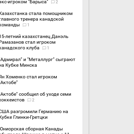
экс-игроком "Барыса"
2
Казахстанка стала помощником
главного тренера канадской
команды
1
15-летний казахстанец Данэль
Рамазанов стал игроком
канадского клуба
1
"Адмирал" и "Металлург" сыграют
на Кубке Минска
Ян Хоменко стал игроком
"Актобе"
"Актобе" сообщил об уходе семи
хоккеистов
2
США разгромили Германию на
Кубке Глинки-Гретцки
Юниорская сборная Канады