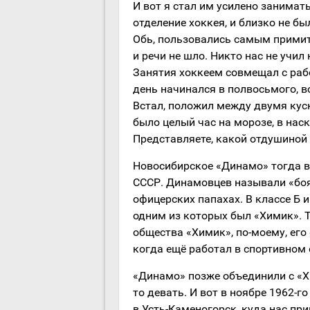
И вот я стал им усилено занимать
отделение хоккея, и близко не б
Обь, пользовались самым примит
и речи не шло. Никто нас не учил
Занятия хоккеем совмещал с рабо
день начинался в полвосьмого, в
Встал, положил между двумя куск
было целый час на морозе, в на
Представляете, какой отдушиной
Новосибирское «Динамо» тогда в
СССР. Динамовцев называли «боя
офицерских папахах. В классе Б 
одним из которых был «Химик». 
общества «Химик», по-моему, его
когда ещё работал в спортивном 
«Динамо» позже объединили с «Хи
то девать. И вот в ноябре 1962-
в Усть-Каменогорск, куда нас п