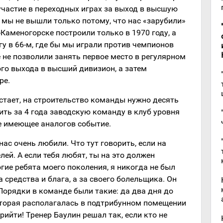
 участие в переходных играх за выход в высшую
я мы не вышли только потому, что нас «зарубили»
-Каменогорске построили только в 1970 году, а
у в 66-м, где бы мы играли против чемпионов
 не позволили занять первое место в регулярном
го выхода в высший дивизион, а затем
ре.
стает, на строительство команды нужно десять
вить за 4 года заводскую команду в клуб уровня
не имеющее аналогов событие.
ас очень любили. Что тут говорить, если на
ей. А если тебя любят, ты на это должен
огие ребята моего поколения, я никогда не был
 средства и блага, а за своего болельщика. Он
 Порядки в команде были такие: да два дня до
которая располагалась в подтрибунном помещении
рийти! Тренер Баулин решал так, если кто не