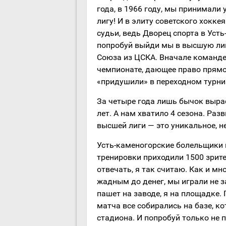
года, в 1966 году, мы принимали
лигу! И в элиту советского хокке
судьи, ведь Дворец спорта в Усть
попробуй выйди мы в высшую лиг
Союза из ЦСКА. Вначале команде
чемпионате, дающее право прямо
«придушили» в переходном турни
За четыре года лишь бычок выра
лет. А нам хватило 4 сезона. Раз
высшей лиги — это уникальное, 
Усть-каменогорские болельщики н
тренировки приходили 1500 зрител
отвечать, я так считаю. Как и мн
жадным до денег, мы играли не за
пашет на заводе, я на площадке.
матча все собирались на базе, 
стадиона. И попробуй только не п