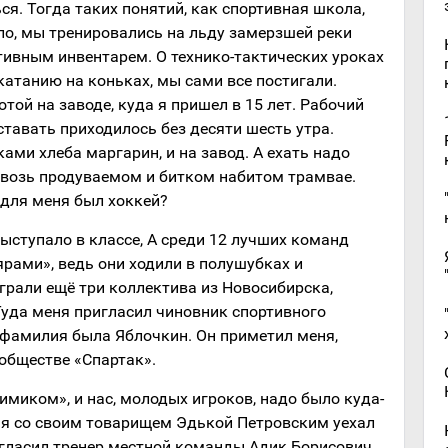
ся. Тогда таких понятий, как спортивная школа,
ыло, мы тренировались на льду замерзшей реки
ивным инвентарем. О технико-тактических уроках
 катанию на коньках, мы сами все постигали.
той на заводе, куда я пришел в 15 лет. Рабочий
ставать приходилось без десяти шесть утра.
ами хлеба маргарин, и на завод. А ехать надо
сквозь продуваемом и битком набитом трамвае.
 для меня был хоккей?
ыступало в классе, А среди 12 лучших команд
рами», ведь они ходили в полушубках и
играли ещё три коллектива из Новосибирска,
Туда меня пригласил чиновник спортивного
 фамилия была Яблочкин. Он приметил меня,
обществе «Спартак».
миком», и нас, молодых игроков, надо было куда-
го я со своим товарищем Эдькой Петровским уехал
ригласил тренер местной команды Адик Борисович