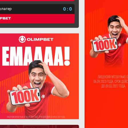
улагер
0
:
0