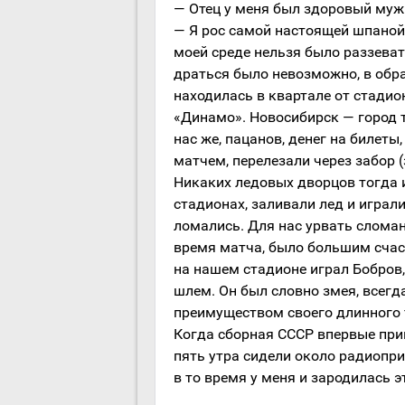
— Отец у меня был здоровый мужи
— Я рос самой настоящей шпаной, 
моей среде нельзя было раззевать
драться было невозможно, в обр
находилась в квартале от стадион
«Динамо». Новосибирск — город т
нас же, пацанов, денег на билеты
матчем, перелезали через забор (
Никаких ледовых дворцов тогда и
стадионах, заливали лед и играл
ломались. Для нас урвать слома
время матча, было большим счас
на нашем стадионе играл Бобров,
шлем. Он был словно змея, всегд
преимуществом своего длинного 
Когда сборная СССР впервые при
пять утра сидели около радиопр
в то время у меня и зародилась э