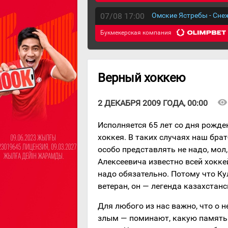
07/08 17:00
Омские Ястребы - Сн
Букмекерская компания
Верный хоккею
visibility
2 ДЕКАБРЯ 2009 ГОДА, 00:00
Исполняется 65 лет со дня рожде
хоккея. В таких случаях наш бра
особо представлять не надо, мол,
Алексеевича известно всей хокке
надо обязательно. Потому что Ку
ветеран, он — легенда казахстанс
Для любого из нас важно, что о 
злым — поминают, какую память 