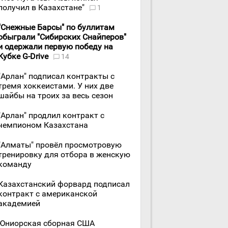
получил в Казахстане"
1
"Снежные Барсы" по буллитам
обыграли "Сибирских Снайперов"
и одержали первую победу на
Кубке G-Drive
14
"Арлан" подписал контракты с
тремя хоккеистами. У них две
шайбы на троих за весь сезон
"Арлан" продлил контракт с
чемпионом Казахстана
"Алматы" провёл просмотровую
тренировку для отбора в женскую
команду
Казахстанский форвард подписал
контракт с американской
академией
Юниорская сборная США