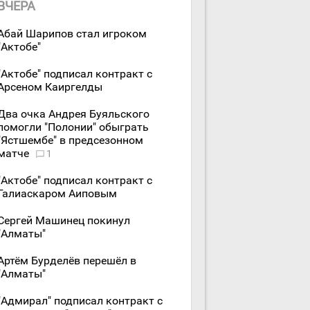
ВЧЕРА
Абай Шарипов стал игроком
"Актобе"
"Актобе" подписал контракт с
Арсеном Каиргелды
Два очка Андрея Буяльского
помогли "Полонии" обыграть
"Ястшембе" в предсезонном
матче
1
"Актобе" подписал контракт с
Галиаскаром Аиповым
Сергей Машинец покинул
"Алматы"
Артём Бурделёв перешёл в
"Алматы"
"Адмирал" подписал контракт с