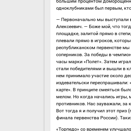
большим процентом доморощенны
одноклубниками был первым, кто 
— Первоначально мы выступали в
Алексеевич. — Боже мой, что тог
площадке, залитой прямо в степи
плевали прямо в игроков, которые
республиканском первенстве мы в
соперников. За победы в чемпио
часы марки «Полет». Затем играли
стали победителями и вышли в кл
нем принимало участие около де
издевательски переспрашивали: 
карте». В принципе смеяться был
мелом. Но когда начались игры, 
противников. Нас зауважали, за 
Вот тогда я и получил этот приз
финала первенства России). Таки
«Торпедо» со временем улучшалос