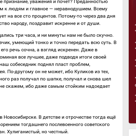
е признание, уважения и почет? Преданностью
м к людям и главное — неравнодушием. Всему
ет на все сто процентов. Потому-то через два дня
ство народу, поздравит искренне и от души.
лись три часа, и ни минуты нам не было скучно.
чик, умеющий тонко и точно передать всю суть. В
его речь сочна, а взгляд искренен. Даже в
оминая все лучшее, даже подводя итоги своей
 наш собеседник поднял пласт проблем,
. По-другому он не может, ибо Куликов из тех,
ного раз получал по шапке, получал и снова шел
 не скажем, ибо даже самым стойким надоедает
в Новосибирске. В детстве и отрочестве тогда ещё
орением тогдашнего послевоенного советского
ан. Хулиганистый, но честный.