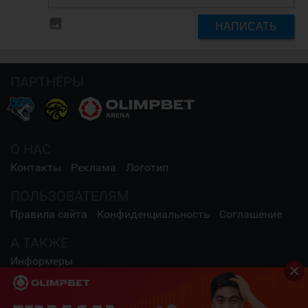
insert_photo
НАПИСАТЬ
ПАРТНЁРЫ
О НАС
Контакты
Реклама
Логотип
ПОЛЬЗОВАТЕЛЯМ
Правила сайта
Конфиденциальность
Соглашение
А ТАКЖЕ
Информеры
СОЦИАЛЬНЫЕ СЕТИ