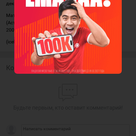
декабря 2009 года.
Матчи «Барыс»-2 (Астана) - «Казцинк-Торпедо»-2
(Астана) перенесены с 1-2 декабря на 8-9 декабря
2009 года.
(icehockey.kz)
Комментарии
Будьте первым, кто оставит комментарий!