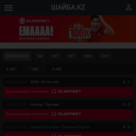
menu
perm_identity
ШАЙБА.KZ
ИЗБРАННОЕ
ЧМ
КХЛ
ВХЛ
МХЛ
НХЛ
6 АВГ.
7 АВГ.
8 АВГ.
ЗАВЕРШЁН
АКМ - ХК Актобе
8
:
1
Букмекерская компания
07/08 17:00
Номад - Торпедо
0
:
0
Букмекерская компания
07/08 17:00
Омские Ястребы - Снежные Барсы
0
:
0