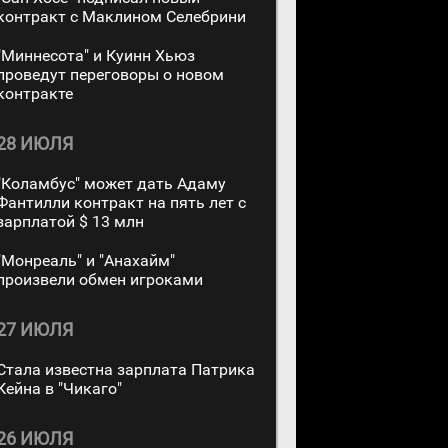
контракт с Маклином Селебрини
"Миннесота" и Куинн Хьюз
проведут переговоры о новом
контракте
28 ИЮЛЯ
"Коламбус" может дать Адаму
Фантилли контракт на пять лет с
зарплатой $ 13 млн
"Монреаль" и "Анахайм"
произвели обмен игроками
27 ИЮЛЯ
Стала известна зарплата Патрика
Кейна в "Чикаго"
26 ИЮЛЯ