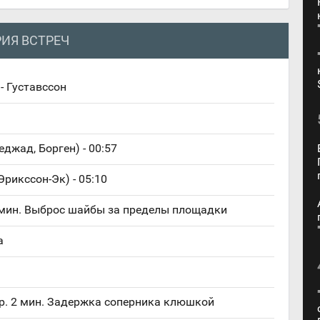
ИЯ ВСТРЕЧ
- Густавссон
еджад, Борген) - 00:57
 Эрикссон-Эк) - 05:10
2 мин. Выброс шайбы за пределы площадки
а
р. 2 мин. Задержка соперника клюшкой