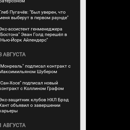
Батерсоном
Глеб Пугачёв: "Был уверен, что
меня выберут в первом раунде"
Экс-ассистент генменеджера
"Бостона" Эван Голд перешёл в
"Нью-Йорк Айлендерс"
3 АВГУСТА
"Монреаль" подписал контракт с
Максимильяном Шубером
"Сан-Хосе" подписал новый
контракт с Коллином Графом
Экс-защитник клубов НХЛ Брэд
Хант объявил о завершении
карьеры
1 АВГУСТА