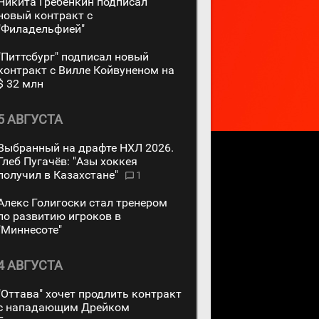
Никита Гребёнкин подписал
новый контракт с
"Филадельфией"
"Питтсбург" подписал новый
контракт с Вилле Койвуненом на
$ 32 млн
5 АВГУСТА
Выбранный на драфте НХЛ 2026.
Глеб Пугачёв: "Азы хоккея
получил в Казахстане"
1
Алекс Голигоски стал тренером
по развитию игроков в
"Миннесоте"
4 АВГУСТА
"Оттава" хочет продлить контракт
с нападающим Дрейком