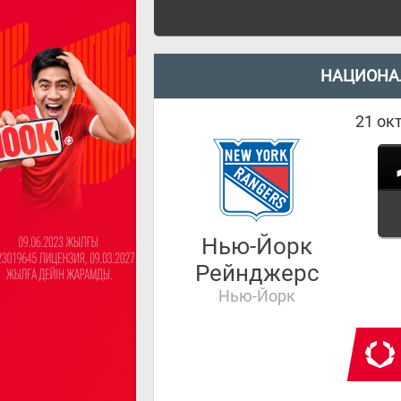
НАЦИОНА
21 окт
Нью-Йорк
Рейнджерс
Нью-Йорк