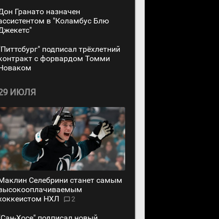
Дон Гранато назначен
ассистентом в "Коламбус Блю
Джекетс"
"Питтсбург" подписал трёхлетний
контракт с форвардом Томми
Новаком
29 ИЮЛЯ
Маклин Селебрини станет самым
высокооплачиваемым
хоккеистом НХЛ
2
"Сан-Хосе" подписал новый