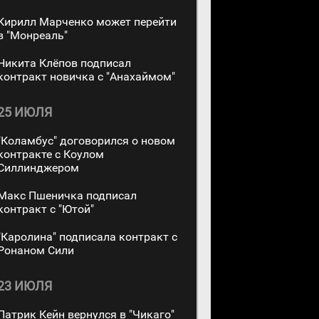
Кирилл Марченко может перейти
в "Монреаль"
Никита Клёпов подписал
контракт новичка с "Анахаймом"
25 ИЮЛЯ
"Коламбус" договорился о новом
контракте с Коулом
Силлинджером
Макс Пшеничка подписал
контракт с "Ютой"
"Каролина" подписала контракт с
Ронаном Сили
23 ИЮЛЯ
Патрик Кейн вернулся в "Чикаго"