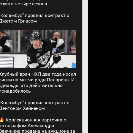
спустя четыре сезона
"Коламбус" продлил контракт с
Джетом Гривсом
Клубный врач НХЛ два года носил
виски на матчи ради Панарина. И
однажды это действительно
понадобилось
"Коламбус" продлил контракт с
Дэнтоном Хейненом
Коллекционная карточка с
автографом Александра
Овечкина продана на аукционе за