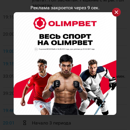
засчитан.
Реклама закроется через
9
сек.
19:19
2:0
- Коченевский Роман (Лукин
Александр). В равенстве
20:00
Удаление. Сибирские Снайперы. 28
Решетько Михаил. 2 мин. Блокировка
19:00
Окончание 1 периода
19:15
Начало 2 периода
33:09
Удаление. Чайка. 87 Наумов Игорь. 2 мин.
Блокировка
39:20
Удаление. Сибирские Снайперы. 97
Михалёв Владимир. 2 мин. Симуляция
19:46
Окончание 2 периода
20:01
Начало 3 периода