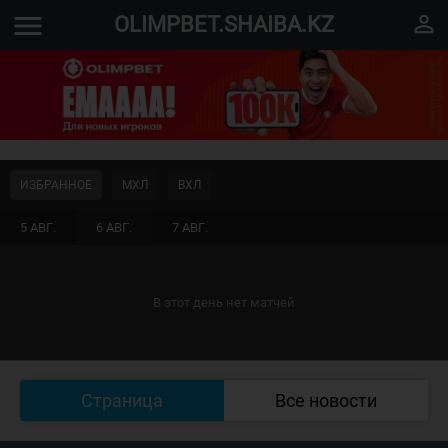
menu
perm_identity
OLIMPBET.SHAIBA.KZ
ИЗБРАННОЕ
МХЛ
ВХЛ
5 АВГ.
6 АВГ.
7 АВГ.
В этот день нет матчей
Страница
Все новости